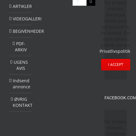
For privacy
efter:
ARTIKLER
reasons
Facebook
VIDEOGALLERI
needs your
permission to
BEGIVENHEDER
be loaded. For
more details,
PDF-
please see our
ARKIV
Privatlivspolitik
.
UGENS
I ACCEPT
AVIS
Indsend
annonce
FACEBOOK.COM
ØVRIG
KONTAKT
For privacy
reasons
Facebook