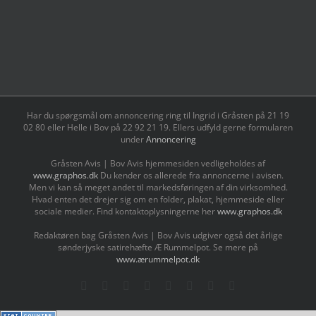
Har du spørgsmål om annoncering ring til Ingrid i Gråsten på 21 19
02 80 ‬eller Helle i Bov på 22 92 21 19‬. Ellers udfyld gerne formularen
under
Annoncering
Gråsten Avis | Bov Avis hjemmesiden vedligeholdes af
www.graphos.dk
Du kender os allerede fra annoncerne i avisen.
Men vi kan så meget andet til markedsføringen af din virksomhed.
Hvad enten det drejer sig om en folder, plakat, hjemmeside eller
sociale medier. Find kontaktoplysningerne her
www.graphos.dk
Redaktøren bag Gråsten Avis | Bov Avis udgiver også det årlige
sønderjyske satirehæfte Æ Rummelpot. Se mere på
www.ærummelpot.dk
Facebook
Facebook
Facebook
Facebook
Instagram
Instagram
Instagram
LinkedIn