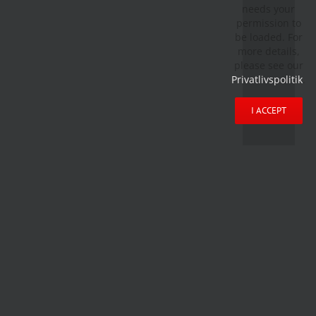
needs your
permission to
be loaded. For
more details,
please see our
Privatlivspolitik
.
I ACCEPT