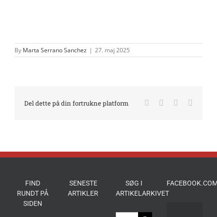
By
Marta Serrano Sanchez
|
27. maj 2025
Facebook
X
LinkedIn
E-
Del dette på din fortrukne platform
mail
FIND
SENESTE
SØG I
FACEBOOK.COM
RUNDT PÅ
ARTIKLER
ARTIKELARKIVET
SIDEN
Søg