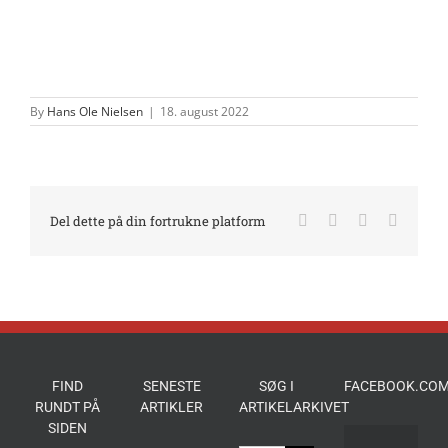
By
Hans Ole Nielsen
|
18. august 2022
Facebook
X
LinkedIn
E-
Del dette på din fortrukne platform
mail
FIND
SENESTE
SØG I
FACEBOOK.COM
RUNDT PÅ
ARTIKLER
ARTIKELARKIVET
SIDEN