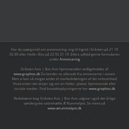
Har du spørgsmål om annoncering ring til Ingrid i Gråsten på 21 19
02 80 ‬eller Helle i Bov på 22 92 21 19‬. Ellers udfyld gerne formularen
under
Annoncering
Gråsten Avis | Bov Avis hjemmesiden vedligeholdes af
www.graphos.dk
Du kender os allerede fra annoncerne i avisen.
Men vi kan så meget andet til markedsføringen af din virksomhed.
Hvad enten det drejer sig om en folder, plakat, hjemmeside eller
sociale medier. Find kontaktoplysningerne her
www.graphos.dk
Redaktøren bag Gråsten Avis | Bov Avis udgiver også det årlige
sønderjyske satirehæfte Æ Rummelpot. Se mere på
www.ærummelpot.dk
Facebook
Facebook
Facebook
Facebook
Instagram
Instagram
Instagram
LinkedIn