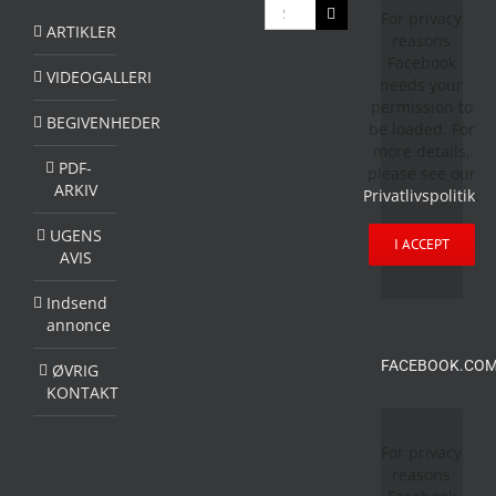
Søg
For privacy
efter:
ARTIKLER
reasons
Facebook
VIDEOGALLERI
needs your
permission to
BEGIVENHEDER
be loaded. For
more details,
PDF-
please see our
ARKIV
Privatlivspolitik
.
UGENS
I ACCEPT
AVIS
Indsend
annonce
FACEBOOK.COM
ØVRIG
KONTAKT
For privacy
reasons