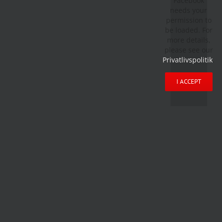
Facebook
needs your
permission to
be loaded. For
more details,
please see our
Privatlivspolitik
.
I ACCEPT