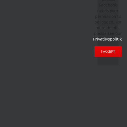
Facebook
needs your
permission to
be loaded. For
more details,
please see our
Privatlivspolitik
.
I ACCEPT