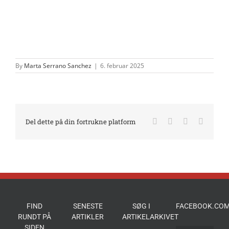
By
Marta Serrano Sanchez
|
6. februar 2025
Facebook
X
LinkedIn
E-
Del dette på din fortrukne platform
mail
FIND
SENESTE
SØG I
FACEBOOK.COM
RUNDT PÅ
ARTIKLER
ARTIKELARKIVET
SIDEN