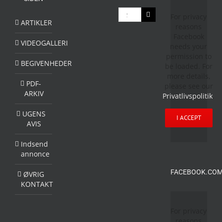
Søg
For privacy
efter:
ARTIKLER
reasons
Facebook
VIDEOGALLERI
needs your
permission to
BEGIVENHEDER
be loaded. For
more details,
PDF-
please see our
ARKIV
Privatlivspolitik
.
UGENS
I ACCEPT
AVIS
Indsend
annonce
FACEBOOK.COM
ØVRIG
KONTAKT
For privacy
reasons