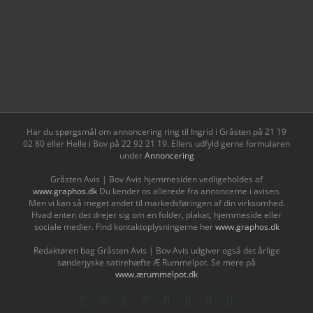
Har du spørgsmål om annoncering ring til Ingrid i Gråsten på 21 19
02 80 ‬eller Helle i Bov på 22 92 21 19‬. Ellers udfyld gerne formularen
under
Annoncering
Gråsten Avis | Bov Avis hjemmesiden vedligeholdes af
www.graphos.dk
Du kender os allerede fra annoncerne i avisen.
Men vi kan så meget andet til markedsføringen af din virksomhed.
Hvad enten det drejer sig om en folder, plakat, hjemmeside eller
sociale medier. Find kontaktoplysningerne her
www.graphos.dk
Redaktøren bag Gråsten Avis | Bov Avis udgiver også det årlige
sønderjyske satirehæfte Æ Rummelpot. Se mere på
www.ærummelpot.dk
Facebook
Facebook
Facebook
Facebook
Instagram
Instagram
Instagram
LinkedIn