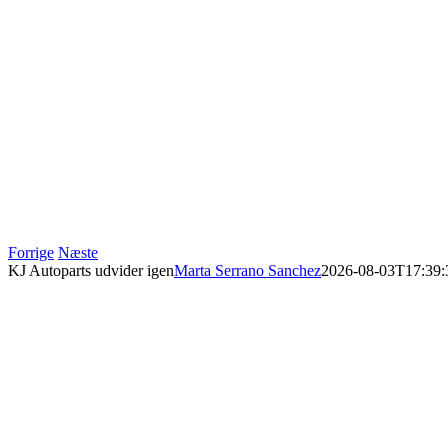
Forrige
Næste
KJ Autoparts udvider igen
Marta Serrano Sanchez
2026-08-03T17:39: