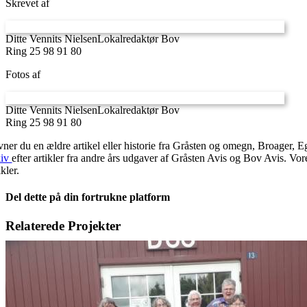
Skrevet af
Ditte Vennits Nielsen
Lokalredaktør Bov
Ring 25 98 91 80
Fotos af
Ditte Vennits Nielsen
Lokalredaktør Bov
Ring 25 98 91 80
vner du en ældre artikel eller historie fra Gråsten og omegn, Broager, 
kiv
efter artikler fra andre års udgaver af Gråsten Avis og Bov Avis. Vo
ikler.
Del dette på din fortrukne platform
Facebook
X
LinkedIn
E-
Relaterede Projekter
mail