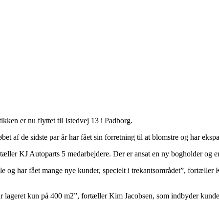
utikken er nu flyttet til Istedvej 13 i Padborg.
t af de sidste par år har fået sin forretning til at blomstre og har eksp
æller KJ Autoparts 5 medarbejdere. Der er ansat en ny bogholder og en e
ale og har fået mange nye kunder, specielt i trekantsområdet”, fortæller 
j var lageret kun på 400 m2”, fortæller Kim Jacobsen, som indbyder kunder