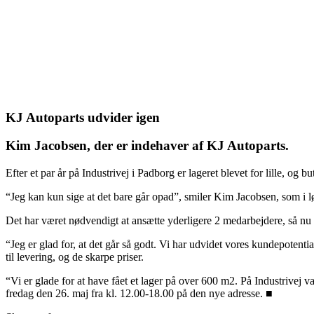
KJ Autoparts udvider igen
Kim Jacobsen, der er indehaver af KJ Autoparts.
Efter et par år på Indu­stri­vej i Pad­borg er lageret blevet for lille, og b
“Jeg kan kun sige at det bare går opad”, smiler Kim Jacobsen, som i løbe
Det har været nødvendigt at ansætte yderligere 2 medarbejdere, så nu t
“Jeg er glad for, at det går så godt. Vi har udvidet vores kundepotenti
til levering, og de skarpe priser.
“Vi er glade for at have fået et lager på over 600 m2. På Indu­­stri­ve
fredag den 26. maj fra kl. 12.00-18.00 på den nye adresse. ■