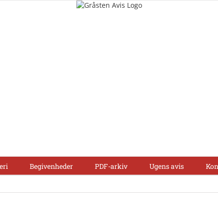
eri
Begivenheder
PDF-arkiv
Ugens avis
Kon