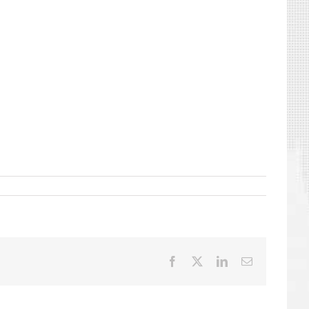
Facebook
X
LinkedIn
E-
mail