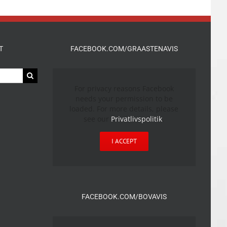
T
FACEBOOK.COM/GRAASTENAVIS
For privacy reasons Facebook
needs your permission to be
loaded. For more details, please
see our
Privatlivspolitik
.
I ACCEPT
FACEBOOK.COM/BOVAVIS