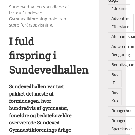
Sundevedhallen sprudlede af
2dreams
liv, da Sundeved
Gymnastikforening holdt sin
Adventure
store forårsopvisning.
Efterskole
Ahlmannspa
I fuld
Autocentru
firspring i
Rengøring
Benniksgaar
Sundevedhallen
Bov
IF
Sundevedhallen var tæt
Bov
pakket det meste af
formiddagen, hvor
Kro
hundredvis af gymnaster,
Broagerhus
forældre og bedsteforældre
Broager
overværede Sundeved
Sparekasse
Gymnastikforenings årlige