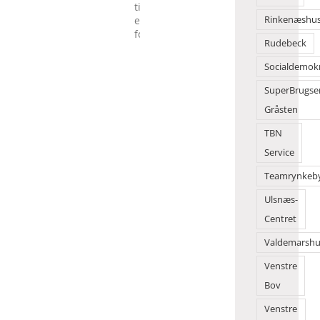
gjorde
Rinkenæshu
Torvedagene
til
Rudebeck
en
folkefest
Socialdemok
SuperBrugse
Gråsten
TBN
Service
Teamrynkeb
Ulsnæs-
Centret
Valdemarshu
Venstre
Bov
Venstre