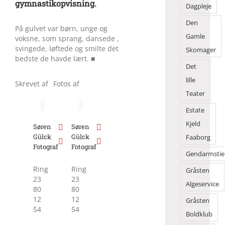
gymnastikopvisning.
Dagpleje
Den
På gulvet var børn, unge og
Gamle
voksne, som sprang, dansede ,
svingede, løftede og smilte det
Skomager
bedste de havde lært. ■
Det
lille
Skrevet af
Fotos af
Teater
Estate
Kjeld
Søren
Søren
Gülck
Gülck
Faaborg
Fotograf
Fotograf
Gendarmstie
Ring
Ring
Gråsten
23
23
Algeservice
80
80
12
12
Gråsten
54
54
Boldklub