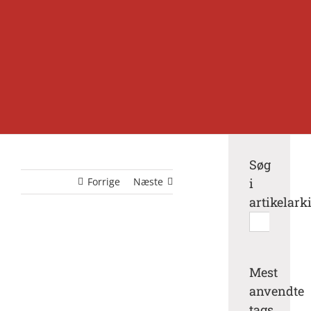
Søg
Forrige
Næste
i
artikelark
Søg
efter:
Mest
anvendte
tags