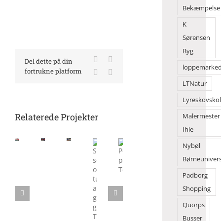
Bekæmpelse
K
Sørensen
Byg
Facebook
X
Del dette på din
loppemarke
fortrukne platform
LinkedIn
E-
mail
LTNatur
Lyreskovsko
Relaterede Projekter
Malermester
Ihle
Morgensang
Nybøl
Flot
Børn
samlede
Børneuniver
danseshow
solgte
mange
Sol,
Politik
foran
deres
på
Padborg
sommer
på
2Dreams
legesager
Torvet
og
Torvedagene
Shopping
tusindvis
Quorps
af
gæster
Busser