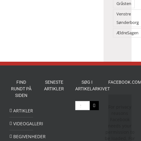
Gråsten
Venstre
Sønderborg
ÆldreSagen
FIND
SENESTE
SØG I
FACEBOOK.COM
RUNDT PÅ
ARTIKLER
ARTIKELARKIVET
SIDEN
Søg
For privacy
efter:
ARTIKLER
reasons
Facebook
VIDEOGALLERI
needs your
permission to
BEGIVENHEDER
be loaded. For