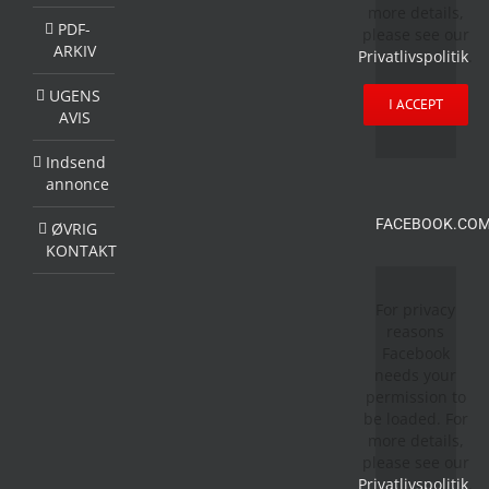
more details,
PDF-
please see our
ARKIV
Privatlivspolitik
.
UGENS
I ACCEPT
AVIS
Indsend
annonce
FACEBOOK.COM
ØVRIG
KONTAKT
For privacy
reasons
Facebook
needs your
permission to
be loaded. For
more details,
please see our
Privatlivspolitik
.