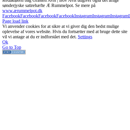
Redaktøren bag Gråsten Avis | Bov Avis udgiver også det årlige
sønderjyske satirehæfte Æ Rummelpot. Se mere på
www.ærummelpot.dk
Facebook
Facebook
Facebook
Facebook
Instagram
Instagram
Instagram
Page load link
Vi anvender cookies for at sikre at vi giver dig den bedst mulige
oplevelse af vores website. Hvis du fortsætter med at bruge dette site
vil vi antage at du er indforstået med det.
Settings
Ok
Go to Top