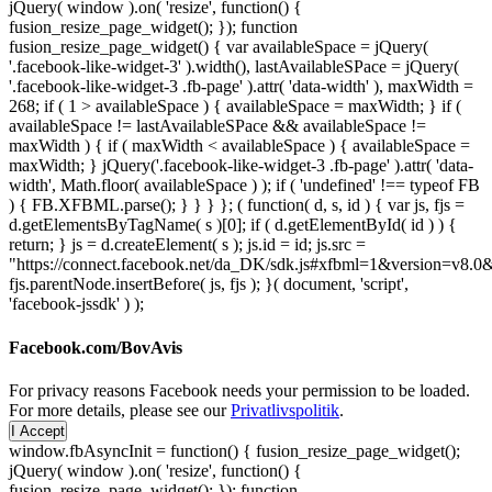
jQuery( window ).on( 'resize', function() {
fusion_resize_page_widget(); }); function
fusion_resize_page_widget() { var availableSpace = jQuery(
'.facebook-like-widget-3' ).width(), lastAvailableSPace = jQuery(
'.facebook-like-widget-3 .fb-page' ).attr( 'data-width' ), maxWidth =
268; if ( 1 > availableSpace ) { availableSpace = maxWidth; } if (
availableSpace != lastAvailableSPace && availableSpace !=
maxWidth ) { if ( maxWidth < availableSpace ) { availableSpace =
maxWidth; } jQuery('.facebook-like-widget-3 .fb-page' ).attr( 'data-
width', Math.floor( availableSpace ) ); if ( 'undefined' !== typeof FB
) { FB.XFBML.parse(); } } } }; ( function( d, s, id ) { var js, fjs =
d.getElementsByTagName( s )[0]; if ( d.getElementById( id ) ) {
return; } js = d.createElement( s ); js.id = id; js.src =
"https://connect.facebook.net/da_DK/sdk.js#xfbml=1&version=v8
fjs.parentNode.insertBefore( js, fjs ); }( document, 'script',
'facebook-jssdk' ) );
Facebook.com/BovAvis
For privacy reasons Facebook needs your permission to be loaded.
For more details, please see our
Privatlivspolitik
.
I Accept
window.fbAsyncInit = function() { fusion_resize_page_widget();
jQuery( window ).on( 'resize', function() {
fusion_resize_page_widget(); }); function