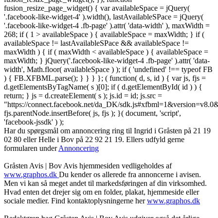
fusion_resize_page_widget() { var availableSpace = jQuery(
'.facebook-like-widget-4' ).width(), lastAvailableSPace = jQuery(
'.facebook-like-widget-4 .fb-page' ).attr( 'data-width' ), maxWidth =
268; if ( 1 > availableSpace ) { availableSpace = maxWidth; } if (
availableSpace != lastAvailableSPace && availableSpace !=
maxWidth ) { if ( maxWidth < availableSpace ) { availableSpace =
maxWidth; } jQuery('.facebook-like-widget-4 .fb-page' ).attr( 'data-
width', Math.floor( availableSpace ) ); if ( 'undefined' !== typeof FB
) { FB.XFBML.parse(); } } } }; ( function( d, s, id ) { var js, fjs =
d.getElementsByTagName( s )[0]; if ( d.getElementById( id ) ) {
return; } js = d.createElement( s ); js.id = id; js.src =
"https://connect.facebook.net/da_DK/sdk.js#xfbml=1&version=v8
fjs.parentNode.insertBefore( js, fjs ); }( document, 'script',
'facebook-jssdk' ) );
Har du spørgsmål om annoncering ring til Ingrid i Gråsten på 21 19
02 80 ‬eller Helle i Bov på 22 92 21 19‬. Ellers udfyld gerne
formularen under
Annoncering
Gråsten Avis | Bov Avis hjemmesiden vedligeholdes af
www.graphos.dk
Du kender os allerede fra annoncerne i avisen.
Men vi kan så meget andet til markedsføringen af din virksomhed.
Hvad enten det drejer sig om en folder, plakat, hjemmeside eller
sociale medier. Find kontaktoplysningerne her
www.graphos.dk