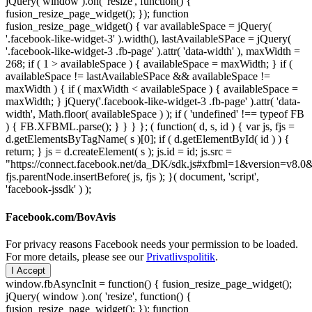
jQuery( window ).on( 'resize', function() {
fusion_resize_page_widget(); }); function
fusion_resize_page_widget() { var availableSpace = jQuery(
'.facebook-like-widget-3' ).width(), lastAvailableSPace = jQuery(
'.facebook-like-widget-3 .fb-page' ).attr( 'data-width' ), maxWidth =
268; if ( 1 > availableSpace ) { availableSpace = maxWidth; } if (
availableSpace != lastAvailableSPace && availableSpace !=
maxWidth ) { if ( maxWidth < availableSpace ) { availableSpace =
maxWidth; } jQuery('.facebook-like-widget-3 .fb-page' ).attr( 'data-
width', Math.floor( availableSpace ) ); if ( 'undefined' !== typeof FB
) { FB.XFBML.parse(); } } } }; ( function( d, s, id ) { var js, fjs =
d.getElementsByTagName( s )[0]; if ( d.getElementById( id ) ) {
return; } js = d.createElement( s ); js.id = id; js.src =
"https://connect.facebook.net/da_DK/sdk.js#xfbml=1&version=v8
fjs.parentNode.insertBefore( js, fjs ); }( document, 'script',
'facebook-jssdk' ) );
Facebook.com/BovAvis
For privacy reasons Facebook needs your permission to be loaded.
For more details, please see our
Privatlivspolitik
.
I Accept
window.fbAsyncInit = function() { fusion_resize_page_widget();
jQuery( window ).on( 'resize', function() {
fusion_resize_page_widget(); }); function