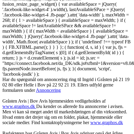
fusion_resize_page_widget() { var availableSpace = jQuery(
'.facebook-like-widget-4' ).width(), lastAvailableSPace = jQuery(
'.facebook-like-widget-4 .fb-page' ).attr( 'data-width' ), maxWidth =
268; if ( 1 > availableSpace ) { availableSpace = maxWidth; } if (
availableSpace != lastAvailableSPace && availableSpace !=
maxWidth ) { if ( maxWidth < availableSpace ) { availableSpace =
maxWidth; } jQuery('.facebook-like-widget-4 .fb-page' ).attr( 'data-
width', Math.floor( availableSpace ) ); if ( 'undefined' !== typeof FB
) { FB.XFBML.parse(); } } } }; ( function( d, s, id ) { var js, fjs =
d.getElementsByTagName( s )[0]; if ( d.getElementById( id ) ) {
return; } js = d.createElement( s ); js.id = id; js.src =
"https://connect.facebook.net/da_DK/sdk.js#xfbml=1&version=v8
fjs.parentNode.insertBefore( js, fjs ); }( document, 'script',
'facebook-jssdk' ) );
Har du spørgsmål om annoncering ring til Ingrid i Gråsten på 21 19
02 80 ‬eller Helle i Bov på 22 92 21 19‬. Ellers udfyld gerne
formularen under
Annoncering
Gråsten Avis | Bov Avis hjemmesiden vedligeholdes af
www.graphos.dk
Du kender os allerede fra annoncerne i avisen.
Men vi kan så meget andet til markedsføringen af din virksomhed.
Hvad enten det drejer sig om en folder, plakat, hjemmeside eller
sociale medier. Find kontaktoplysningerne her
www.graphos.dk
Redaktøren bag Gråsten Avis | Bov Avis udgiver også det årlige