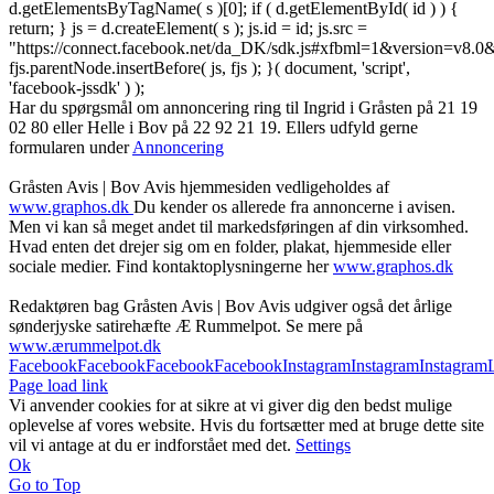
d.getElementsByTagName( s )[0]; if ( d.getElementById( id ) ) {
return; } js = d.createElement( s ); js.id = id; js.src =
"https://connect.facebook.net/da_DK/sdk.js#xfbml=1&version=v8
fjs.parentNode.insertBefore( js, fjs ); }( document, 'script',
'facebook-jssdk' ) );
Har du spørgsmål om annoncering ring til Ingrid i Gråsten på 21 19
02 80 ‬eller Helle i Bov på 22 92 21 19‬. Ellers udfyld gerne
formularen under
Annoncering
Gråsten Avis | Bov Avis hjemmesiden vedligeholdes af
www.graphos.dk
Du kender os allerede fra annoncerne i avisen.
Men vi kan så meget andet til markedsføringen af din virksomhed.
Hvad enten det drejer sig om en folder, plakat, hjemmeside eller
sociale medier. Find kontaktoplysningerne her
www.graphos.dk
Redaktøren bag Gråsten Avis | Bov Avis udgiver også det årlige
sønderjyske satirehæfte Æ Rummelpot. Se mere på
www.ærummelpot.dk
Facebook
Facebook
Facebook
Facebook
Instagram
Instagram
Instagram
Page load link
Vi anvender cookies for at sikre at vi giver dig den bedst mulige
oplevelse af vores website. Hvis du fortsætter med at bruge dette site
vil vi antage at du er indforstået med det.
Settings
Ok
Go to Top