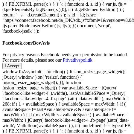
) { FB.XFBML.parse(); } } } }; ( function( d, s, id ) { var js, fjs =
d.getElementsByTagName( s )[0]; if ( d.getElementById( id ) ) {
return; } js = d.createElement( s ); js.id = id; js.src =
"https://connect.facebook.net/da_DK/sdk.js#xfbml=1&version=v8
fjs.parentNode.insertBefore( js, fjs ); }( document, 'script',
'facebook-jssdk' ) );
Facebook.com/BovAvis
For privacy reasons Facebook needs your permission to be loaded.
For more details, please see our
Privatlivspolitik
.
I Accept
window.fbAsyncInit = function() { fusion_resize_page_widget();
jQuery( window ).on( 'resize', function() {
fusion_resize_page_widget(); }); function
fusion_resize_page_widget() { var availableSpace = jQuery(
'.facebook-like-widget-4' ).width(), lastAvailableSPace = jQuery(
'.facebook-like-widget-4 .fb-page' ).attr( 'data-width' ), maxWidth =
268; if ( 1 > availableSpace ) { availableSpace = maxWidth; } if (
availableSpace != lastAvailableSPace && availableSpace !=
maxWidth ) { if ( maxWidth < availableSpace ) { availableSpace =
maxWidth; } jQuery('.facebook-like-widget-4 .fb-page' ).attr( 'data-
width', Math.floor( availableSpace ) ); if ( 'undefined' !== typeof FB
) { FB.XFBML.parse(); } } } }; ( function( d, s, id ) { var js, fjs =