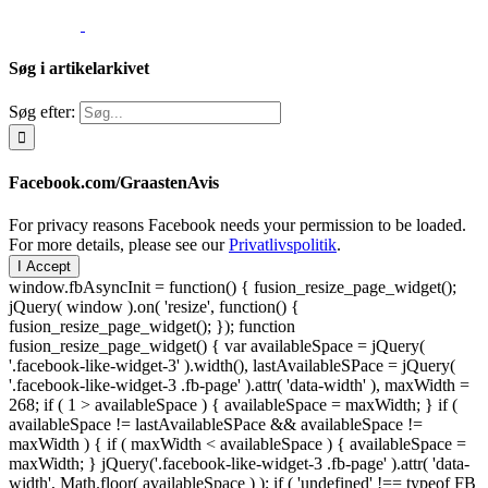
Søg i artikelarkivet
Søg efter:
Facebook.com/GraastenAvis
For privacy reasons Facebook needs your permission to be loaded.
For more details, please see our
Privatlivspolitik
.
I Accept
window.fbAsyncInit = function() { fusion_resize_page_widget();
jQuery( window ).on( 'resize', function() {
fusion_resize_page_widget(); }); function
fusion_resize_page_widget() { var availableSpace = jQuery(
'.facebook-like-widget-3' ).width(), lastAvailableSPace = jQuery(
'.facebook-like-widget-3 .fb-page' ).attr( 'data-width' ), maxWidth =
268; if ( 1 > availableSpace ) { availableSpace = maxWidth; } if (
availableSpace != lastAvailableSPace && availableSpace !=
maxWidth ) { if ( maxWidth < availableSpace ) { availableSpace =
maxWidth; } jQuery('.facebook-like-widget-3 .fb-page' ).attr( 'data-
width', Math.floor( availableSpace ) ); if ( 'undefined' !== typeof FB