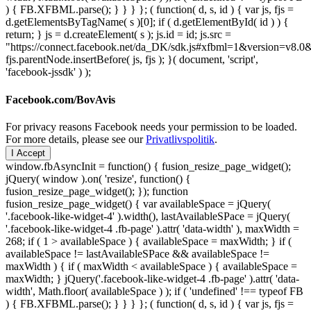
) { FB.XFBML.parse(); } } } }; ( function( d, s, id ) { var js, fjs =
d.getElementsByTagName( s )[0]; if ( d.getElementById( id ) ) {
return; } js = d.createElement( s ); js.id = id; js.src =
"https://connect.facebook.net/da_DK/sdk.js#xfbml=1&version=v8
fjs.parentNode.insertBefore( js, fjs ); }( document, 'script',
'facebook-jssdk' ) );
Facebook.com/BovAvis
For privacy reasons Facebook needs your permission to be loaded.
For more details, please see our
Privatlivspolitik
.
I Accept
window.fbAsyncInit = function() { fusion_resize_page_widget();
jQuery( window ).on( 'resize', function() {
fusion_resize_page_widget(); }); function
fusion_resize_page_widget() { var availableSpace = jQuery(
'.facebook-like-widget-4' ).width(), lastAvailableSPace = jQuery(
'.facebook-like-widget-4 .fb-page' ).attr( 'data-width' ), maxWidth =
268; if ( 1 > availableSpace ) { availableSpace = maxWidth; } if (
availableSpace != lastAvailableSPace && availableSpace !=
maxWidth ) { if ( maxWidth < availableSpace ) { availableSpace =
maxWidth; } jQuery('.facebook-like-widget-4 .fb-page' ).attr( 'data-
width', Math.floor( availableSpace ) ); if ( 'undefined' !== typeof FB
) { FB.XFBML.parse(); } } } }; ( function( d, s, id ) { var js, fjs =