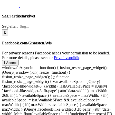
Søg i artikelarkivet
Søg efter:
Facebook.com/GraastenAvis
For privacy reasons Facebook needs your permission to be loaded.
For more details, please see our
Privatlivspolitik
.
I Accept
window.fbAsyncInit = function() { fusion_resize_page_widget();
jQuery( window ).on( 'resize', function() {
fusion_resize_page_widget(); }); function
fusion_resize_page_widget() { var availableSpace = jQuery(
'.facebook-like-widget-3' ).width(), lastAvailableSPace = jQuery(
'.facebook-like-widget-3 .fb-page' ).attr( 'data-width' ), maxWidth =
268; if ( 1 > availableSpace ) { availableSpace = maxWidth; } if (
availableSpace != lastAvailableSPace && availableSpace !=
maxWidth ) { if ( maxWidth < availableSpace ) { availableSpace =
maxWidth; } jQuery('.facebook-like-widget-3 .fb-page' ).attr( 'data-
width', Math.floor( availableSpace ) ); if ( 'undefined' !== typeof FB