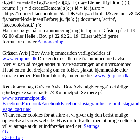
d.getElementsByTagName( s )[0]; if ( d.getElementById( id ) ) {
return; } js = d.createElement( s ); js.id = id; js.src =
"https://connect.facebook.net/da_DK/sdk.js#xfbml=1&version=v8
fjs.parentNode.insertBefore( js, fjs ); }( document, 'script',
'facebook-jssdk' ) );
Har du spørgsmål om annoncering ring til Ingrid i Gråsten på 21 19
02 80 ‬eller Helle i Bov på 22 92 21 19‬. Ellers udfyld gerne
formularen under
Annoncering
Gråsten Avis | Bov Avis hjemmesiden vedligeholdes af
www.graphos.dk
Du kender os allerede fra annoncerne i avisen.
Men vi kan så meget andet til markedsføringen af din virksomhed.
Hvad enten det drejer sig om en folder, plakat, hjemmeside eller
sociale medier. Find kontaktoplysningerne her
www.graphos.dk
Redaktøren bag Gråsten Avis | Bov Avis udgiver også det årlige
sønderjyske satirehæfte Æ Rummelpot. Se mere på
www.ærummelpot.dk
Facebook
Facebook
Facebook
Facebook
Instagram
Instagram
Instagram
Page load link
Vi anvender cookies for at sikre at vi giver dig den bedst mulige
oplevelse af vores website. Hvis du fortsætter med at bruge dette site
vil vi antage at du er indforstået med det.
Settings
Ok
Go to Top