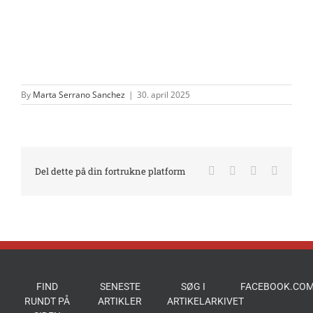
By
Marta Serrano Sanchez
|
30. april 2025
Facebook
X
LinkedIn
E-
Del dette på din fortrukne platform
mail
FIND
SENESTE
SØG I
FACEBOOK.COM
RUNDT PÅ
ARTIKLER
ARTIKELARKIVET