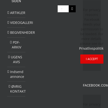
SIDEN
Søg
For privacy
efter:
ARTIKLER
reasons
Facebook
VIDEOGALLERI
needs your
permission to
BEGIVENHEDER
be loaded. For
more details,
PDF-
please see our
ARKIV
Privatlivspolitik
.
UGENS
I ACCEPT
AVIS
Indsend
annonce
FACEBOOK.COM
ØVRIG
KONTAKT
For privacy