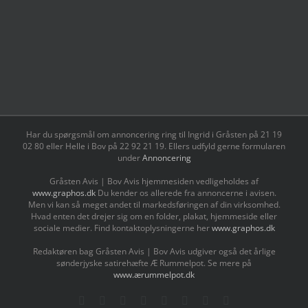
Har du spørgsmål om annoncering ring til Ingrid i Gråsten på 21 19
02 80 ‬eller Helle i Bov på 22 92 21 19‬. Ellers udfyld gerne formularen
under
Annoncering
Gråsten Avis | Bov Avis hjemmesiden vedligeholdes af
www.graphos.dk
Du kender os allerede fra annoncerne i avisen.
Men vi kan så meget andet til markedsføringen af din virksomhed.
Hvad enten det drejer sig om en folder, plakat, hjemmeside eller
sociale medier. Find kontaktoplysningerne her
www.graphos.dk
Redaktøren bag Gråsten Avis | Bov Avis udgiver også det årlige
sønderjyske satirehæfte Æ Rummelpot. Se mere på
www.ærummelpot.dk
Facebook
Facebook
Facebook
Facebook
Instagram
Instagram
Instagram
LinkedIn