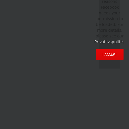
reasons
Facebook
needs your
permission to
be loaded. For
more details,
please see our
Privatlivspolitik
.
I ACCEPT