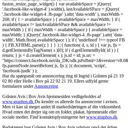
fusion_resize_page_widget() { var availableSpace = jQuery(
'.facebook-like-widget-4' ).width(), lastAvailableSPace = jQuery(
'.facebook-like-widget-4 .fb-page' ).attr( 'data-width' ), maxWidth =
268; if ( 1 > availableSpace ) { availableSpace = maxWidth; } if (
availableSpace != lastAvailableSPace && availableSpace !=
maxWidth ) { if ( maxWidth < availableSpace ) { availableSpace =
maxWidth; } jQuery('.facebook-like-widget-4 .fb-page' ).attr( 'data-
width', Math.floor( availableSpace ) ); if ( 'undefined' !== typeof FB
) { FB.XFBML.parse(); } } } }; ( function( d, s, id ) { var js, fjs =
d.getElementsByTagName( s )[0]; if ( d.getElementById( id ) ) {
return; } js = d.createElement( s ); js.id = id; js.src =
"https://connect.facebook.net/da_DK/sdk.js#xfbml=1&version=v8
fjs.parentNode.insertBefore( js, fjs ); }( document, 'script',
'facebook-jssdk' ) );
Har du spørgsmål om annoncering ring til Ingrid i Gråsten på 21 19
02 80 ‬eller Helle i Bov på 22 92 21 19‬. Ellers udfyld gerne
formularen under
Annoncering
Gråsten Avis | Bov Avis hjemmesiden vedligeholdes af
www.graphos.dk
Du kender os allerede fra annoncerne i avisen.
Men vi kan så meget andet til markedsføringen af din virksomhed.
Hvad enten det drejer sig om en folder, plakat, hjemmeside eller
sociale medier. Find kontaktoplysningerne her
www.graphos.dk
Redaktøren bag Gråsten Avis | Bov Avis udgiver også det årlige