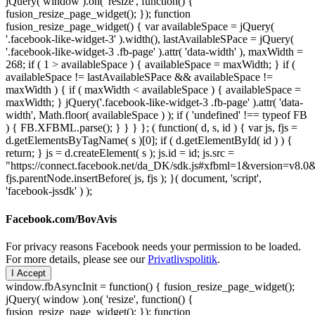
jQuery( window ).on( 'resize', function() {
fusion_resize_page_widget(); }); function
fusion_resize_page_widget() { var availableSpace = jQuery(
'.facebook-like-widget-3' ).width(), lastAvailableSPace = jQuery(
'.facebook-like-widget-3 .fb-page' ).attr( 'data-width' ), maxWidth =
268; if ( 1 > availableSpace ) { availableSpace = maxWidth; } if (
availableSpace != lastAvailableSPace && availableSpace !=
maxWidth ) { if ( maxWidth < availableSpace ) { availableSpace =
maxWidth; } jQuery('.facebook-like-widget-3 .fb-page' ).attr( 'data-
width', Math.floor( availableSpace ) ); if ( 'undefined' !== typeof FB
) { FB.XFBML.parse(); } } } }; ( function( d, s, id ) { var js, fjs =
d.getElementsByTagName( s )[0]; if ( d.getElementById( id ) ) {
return; } js = d.createElement( s ); js.id = id; js.src =
"https://connect.facebook.net/da_DK/sdk.js#xfbml=1&version=v8
fjs.parentNode.insertBefore( js, fjs ); }( document, 'script',
'facebook-jssdk' ) );
Facebook.com/BovAvis
For privacy reasons Facebook needs your permission to be loaded.
For more details, please see our
Privatlivspolitik
.
I Accept
window.fbAsyncInit = function() { fusion_resize_page_widget();
jQuery( window ).on( 'resize', function() {
fusion_resize_page_widget(); }); function