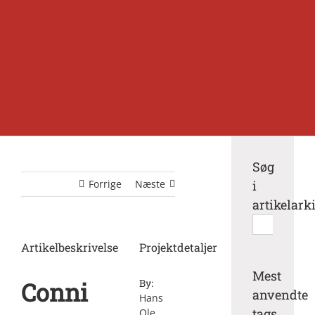
Søg
Forrige
Næste
i
artikelark
Søg
efter:
Artikelbeskrivelse
Projektdetaljer
Mest
Conni
By:
anvendte
Hans
tags
Ole