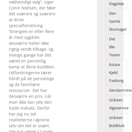
nødvendigt valg”, siger
Dagpleje
Conni Nielsen, der føler
det sværere og sværere
Den
at drive
Gamle
specialforretning.
Skomager
”Energien er efter flere
år med sygdom
Det
desværre heller ikke
lille
rigtig vendt tilbage, og
mange gange har det
Teater
været en personlig
Estate
kamp at åbne butikken.
Udfor­dringerne tærer
Kjeld
hårdt på de personlige
Faaborg
og de familiære
ressourcer. Det har
Gendarmstie
desværre en pris, når
Gråsten
man ikke kan yde den
fulde indsats. Derfor
Algeservice
har jeg nu set
Gråsten
realiteterne i øjnene,
selv om det er svært.
Boldklub
Det har været 12 gode