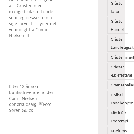
Gråsten
år i Gråsten med
mange trofaste kunder,
forum
som jeg desværre må
Gråsten
sige farvel til”, lyder det
vemodigt fra Conni
Handel
Nielsen. 
Gråsten
Landbrugssk
Gråstenmær
Gråsten
Æblefestival
Grænsehalle
Efter 12 år som
butiksdrivende holder
Holbøl
Conni Nielsen
Landbohjem
ophørsudsalg. Foto
Søren Gülck
Klinik for
Fodterapi
Kræftens