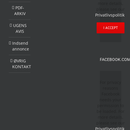
more details,
PDF-
please see our
ARKIV
Privatlivspolitik
.
UGENS
I ACCEPT
AVIS
Indsend
annonce
FACEBOOK.COM
ØVRIG
KONTAKT
For privacy
reasons
Facebook
needs your
permission to
be loaded. For
more details,
please see our
Privatlivspolitik
.