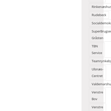
Rinkenæshu
Rudebeck
Socialdemok
SuperBrugse
Gråsten
TBN
Service
Teamrynkeb
Ulsnæs-
Centret
Valdemarshu
Venstre
Bov
Venstre