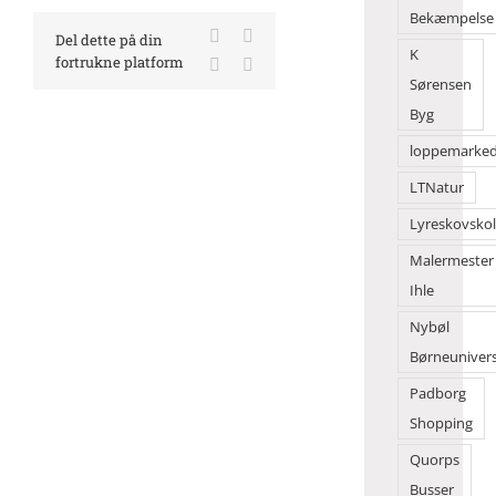
Bekæmpelse
Facebook
X
Del dette på din
K
fortrukne platform
LinkedIn
E-
mail
Sørensen
Byg
loppemarke
LTNatur
Lyreskovsko
Malermester
Ihle
Nybøl
Børneuniver
Padborg
Shopping
Quorps
Busser