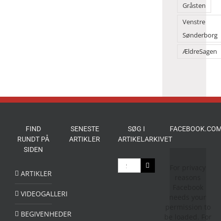
Gråsten
Venstre
Sønderborg
ÆldreSagen
FIND
SENESTE
SØG I
FACEBOOK.COM
RUNDT PÅ
ARTIKLER
ARTIKELARKIVET
SIDEN
Søg
For privacy
efter:
ARTIKLER
reasons
Facebook
VIDEOGALLERI
needs your
permission to
BEGIVENHEDER
be loaded. For