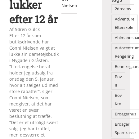
lukker
Nielsen
2dreams
efter 12 år
Adventure
Efterskole
Af Søren Gülck
Efter 12 år som
Ahlmannspa
butiksdrivende har
Conni Nielsen valgt at
Autocentru
lukke sin dametøjsbutik
Rengøring
i Nygade i Gråsten.
”I forlængelse heraf
Benniksgaar
holder jeg udsalg fra
Bov
onsdag den 5. januar,
hvor alt sælges ud med
IF
store rabatter”, siger
Bov
Conni Nielsen, som
medgiver, at det har
Kro
været en svær
Broagerhus
beslutning at træffe.
”Det er et utroligt svært
Broager
valg, jeg har truffet,
Sparekasse
men desværre et