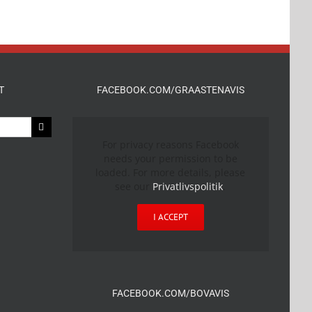
T
FACEBOOK.COM/GRAASTENAVIS
For privacy reasons Facebook
needs your permission to be
loaded. For more details, please
see our
Privatlivspolitik
.
I ACCEPT
FACEBOOK.COM/BOVAVIS