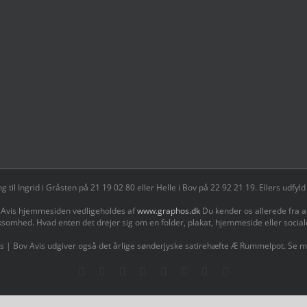
il Ingrid i Gråsten på 21 19 02 80 ‬eller Helle i Bov på 22 92 21 19‬. Ellers udf
 Avis hjemmesiden vedligeholdes af
www.graphos.dk
Du kender os allerede fra a
ksomhed. Hvad enten det drejer sig om en folder, plakat, hjemmeside eller socia
s | Bov Avis udgiver også det årlige sønderjyske satirehæfte Æ Rummelpot. Se 
Facebook
Facebook
Facebook
Facebook
Instagram
Instagram
Instagram
LinkedIn