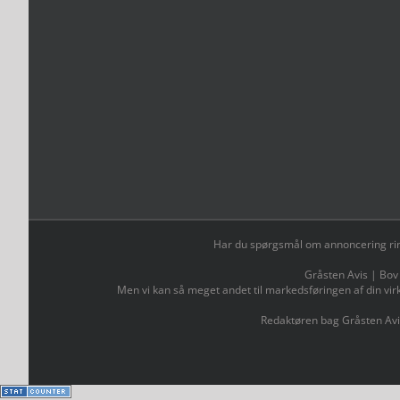
Har du spørgsmål om annoncering ring t
Gråsten Avis | Bov
Men vi kan så meget andet til markedsføringen af din vir
Redaktøren bag Gråsten Avi