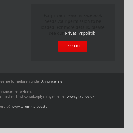
For privacy reasons Facebook
needs your permission to be
loaded. For more details, please
see our
Privatlivspolitik
.
I ACCEPT
yld gerne formularen under
Annoncering
nnoncerne i avisen.
le medier. Find kontaktoplysningerne her
www.graphos.dk
mere på
www.ærummelpot.dk