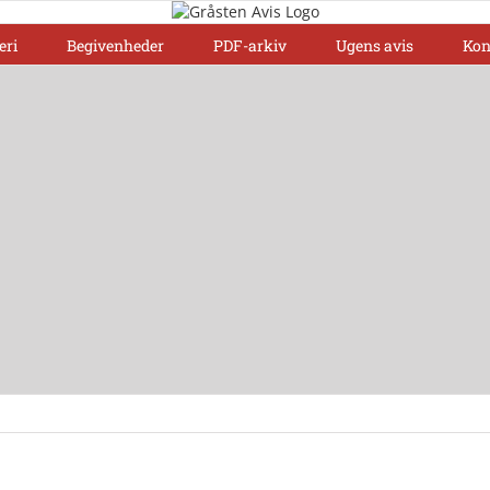
eri
Begivenheder
PDF-arkiv
Ugens avis
Kon