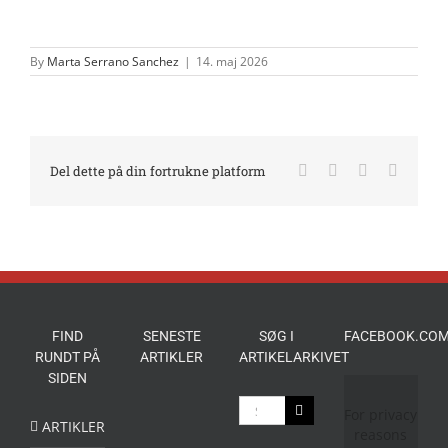
By
Marta Serrano Sanchez
|
14. maj 2026
Facebook
X
LinkedIn
E-
Del dette på din fortrukne platform
mail
FIND
SENESTE
SØG I
FACEBOOK.COM
RUNDT PÅ
ARTIKLER
ARTIKELARKIVET
SIDEN
Søg
For privacy
efter:
ARTIKLER
reasons