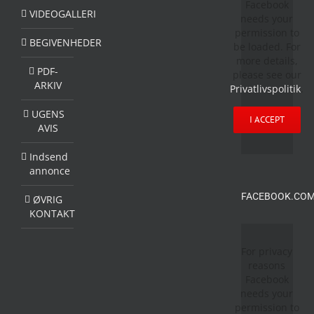
Facebook
VIDEOGALLERI
needs your
permission to
BEGIVENHEDER
be loaded. For
more details,
PDF-
please see our
ARKIV
Privatlivspolitik
.
UGENS
I ACCEPT
AVIS
Indsend
annonce
FACEBOOK.COM
ØVRIG
KONTAKT
For privacy
reasons
Facebook
needs your
permission to