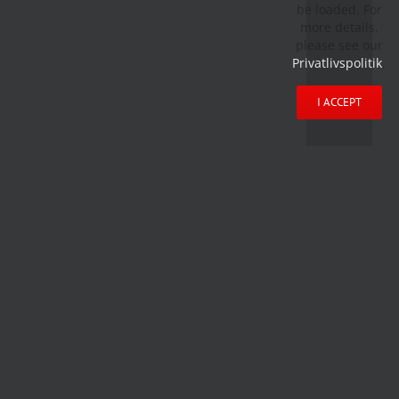
be loaded. For
more details,
please see our
Privatlivspolitik
.
I ACCEPT