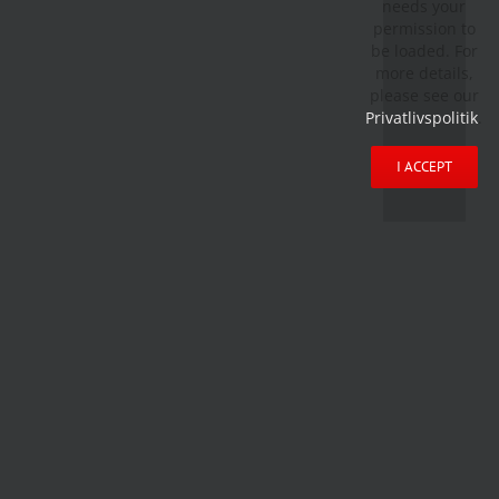
needs your
permission to
be loaded. For
more details,
please see our
Privatlivspolitik
.
I ACCEPT