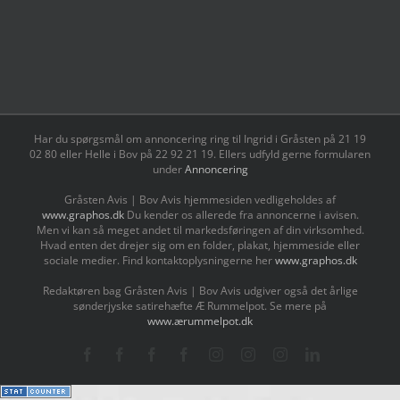
Har du spørgsmål om annoncering ring til Ingrid i Gråsten på 21 19
02 80 ‬eller Helle i Bov på 22 92 21 19‬. Ellers udfyld gerne formularen
under
Annoncering
Gråsten Avis | Bov Avis hjemmesiden vedligeholdes af
www.graphos.dk
Du kender os allerede fra annoncerne i avisen.
Men vi kan så meget andet til markedsføringen af din virksomhed.
Hvad enten det drejer sig om en folder, plakat, hjemmeside eller
sociale medier. Find kontaktoplysningerne her
www.graphos.dk
Redaktøren bag Gråsten Avis | Bov Avis udgiver også det årlige
sønderjyske satirehæfte Æ Rummelpot. Se mere på
www.ærummelpot.dk
Facebook
Facebook
Facebook
Facebook
Instagram
Instagram
Instagram
LinkedIn