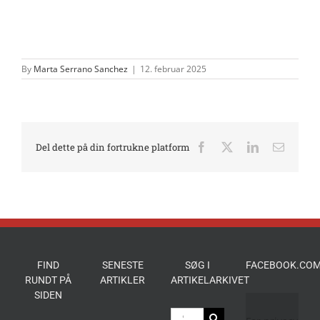
By
Marta Serrano Sanchez
|
12. februar 2025
Del dette på din fortrukne platform
Facebook
X
LinkedIn
E-
mail
FIND
SENESTE
SØG I
FACEBOOK.COM
RUNDT PÅ
ARTIKLER
ARTIKELARKIVET
SIDEN
Søg