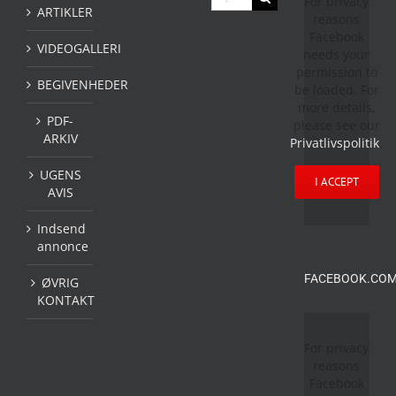
For privacy
efter:
ARTIKLER
reasons
Facebook
VIDEOGALLERI
needs your
permission to
BEGIVENHEDER
be loaded. For
more details,
PDF-
please see our
ARKIV
Privatlivspolitik
.
UGENS
I ACCEPT
AVIS
Indsend
annonce
FACEBOOK.COM
ØVRIG
KONTAKT
For privacy
reasons
Facebook