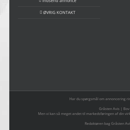
Indsend annonce
ØVRIG KONTAKT
Har du spørgsmål om annoncering ring t
Gråsten Avis | Bov
Men vi kan så meget andet til markedsføringen af din vir
Redaktøren bag Gråsten Avi