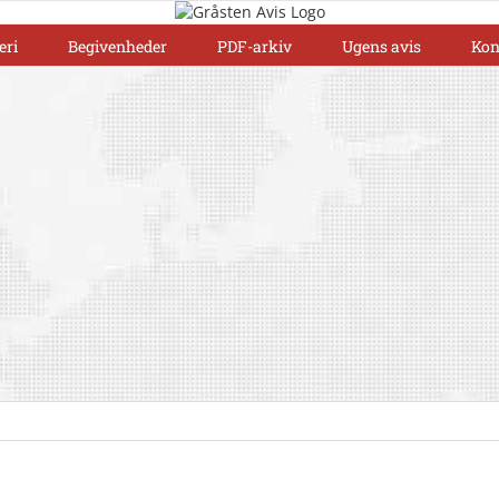
eri
Begivenheder
PDF-arkiv
Ugens avis
Kon