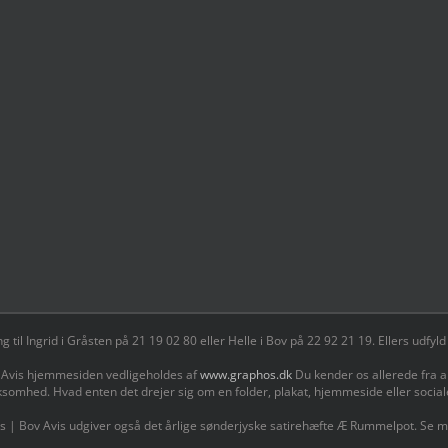
il Ingrid i Gråsten på 21 19 02 80 ‬eller Helle i Bov på 22 92 21 19‬. Ellers udf
 Avis hjemmesiden vedligeholdes af
www.graphos.dk
Du kender os allerede fra a
ksomhed. Hvad enten det drejer sig om en folder, plakat, hjemmeside eller socia
s | Bov Avis udgiver også det årlige sønderjyske satirehæfte Æ Rummelpot. Se 