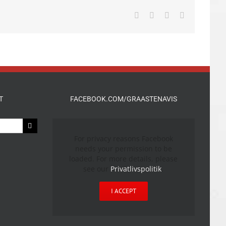
Facebook
X
LinkedIn
E-
mail
T
FACEBOOK.COM/GRAASTENAVIS
For privacy reasons Facebook
needs your permission to be
loaded. For more details, please
see our
Privatlivspolitik
.
I ACCEPT