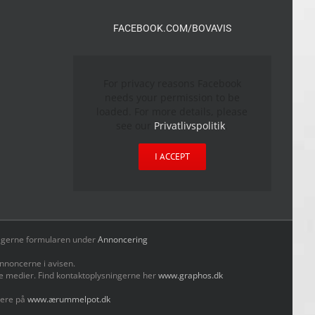
FACEBOOK.COM/BOVAVIS
For privacy reasons Facebook
needs your permission to be
loaded. For more details, please
see our
Privatlivspolitik
.
I ACCEPT
yld gerne formularen under
Annoncering
nnoncerne i avisen.
le medier. Find kontaktoplysningerne her
www.graphos.dk
mere på
www.ærummelpot.dk