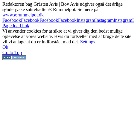
Redaktøren bag Gråsten Avis | Bov Avis udgiver også det årlige
sønderjyske satirehæfte Æ Rummelpot. Se mere på
www.ærummelpot.dk
Facebook
Facebook
Facebook
Facebook
Instagram
Instagram
Instagram
Page load link
Vi anvender cookies for at sikre at vi giver dig den bedst mulige
oplevelse af vores website. Hvis du fortsætter med at bruge dette site
vil vi antage at du er indforstået med det.
Settings
Ok
Go to Top