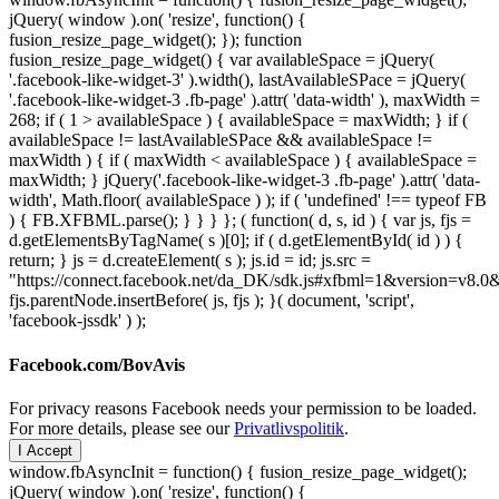
jQuery( window ).on( 'resize', function() {
fusion_resize_page_widget(); }); function
fusion_resize_page_widget() { var availableSpace = jQuery(
'.facebook-like-widget-3' ).width(), lastAvailableSPace = jQuery(
'.facebook-like-widget-3 .fb-page' ).attr( 'data-width' ), maxWidth =
268; if ( 1 > availableSpace ) { availableSpace = maxWidth; } if (
availableSpace != lastAvailableSPace && availableSpace !=
maxWidth ) { if ( maxWidth < availableSpace ) { availableSpace =
maxWidth; } jQuery('.facebook-like-widget-3 .fb-page' ).attr( 'data-
width', Math.floor( availableSpace ) ); if ( 'undefined' !== typeof FB
) { FB.XFBML.parse(); } } } }; ( function( d, s, id ) { var js, fjs =
d.getElementsByTagName( s )[0]; if ( d.getElementById( id ) ) {
return; } js = d.createElement( s ); js.id = id; js.src =
"https://connect.facebook.net/da_DK/sdk.js#xfbml=1&version=v8
fjs.parentNode.insertBefore( js, fjs ); }( document, 'script',
'facebook-jssdk' ) );
Facebook.com/BovAvis
For privacy reasons Facebook needs your permission to be loaded.
For more details, please see our
Privatlivspolitik
.
I Accept
window.fbAsyncInit = function() { fusion_resize_page_widget();
jQuery( window ).on( 'resize', function() {