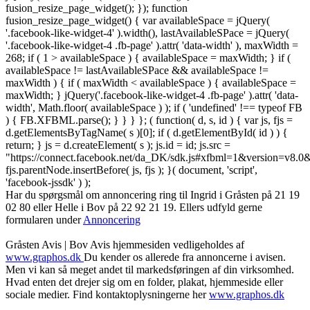
fusion_resize_page_widget(); }); function
fusion_resize_page_widget() { var availableSpace = jQuery(
'.facebook-like-widget-4' ).width(), lastAvailableSPace = jQuery(
'.facebook-like-widget-4 .fb-page' ).attr( 'data-width' ), maxWidth =
268; if ( 1 > availableSpace ) { availableSpace = maxWidth; } if (
availableSpace != lastAvailableSPace && availableSpace !=
maxWidth ) { if ( maxWidth < availableSpace ) { availableSpace =
maxWidth; } jQuery('.facebook-like-widget-4 .fb-page' ).attr( 'data-
width', Math.floor( availableSpace ) ); if ( 'undefined' !== typeof FB
) { FB.XFBML.parse(); } } } }; ( function( d, s, id ) { var js, fjs =
d.getElementsByTagName( s )[0]; if ( d.getElementById( id ) ) {
return; } js = d.createElement( s ); js.id = id; js.src =
"https://connect.facebook.net/da_DK/sdk.js#xfbml=1&version=v8
fjs.parentNode.insertBefore( js, fjs ); }( document, 'script',
'facebook-jssdk' ) );
Har du spørgsmål om annoncering ring til Ingrid i Gråsten på 21 19
02 80 ‬eller Helle i Bov på 22 92 21 19‬. Ellers udfyld gerne
formularen under
Annoncering
Gråsten Avis | Bov Avis hjemmesiden vedligeholdes af
www.graphos.dk
Du kender os allerede fra annoncerne i avisen.
Men vi kan så meget andet til markedsføringen af din virksomhed.
Hvad enten det drejer sig om en folder, plakat, hjemmeside eller
sociale medier. Find kontaktoplysningerne her
www.graphos.dk