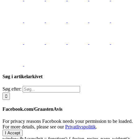
Søg i artikelarkivet
Søg efter:
Facebook.com/GraastenAvis
For privacy reasons Facebook needs your permission to be loaded.
For more details, please see our
Privatlivspolitik
.
I Accept
window.fbAsyncInit = function() { fusion_resize_page_widget();