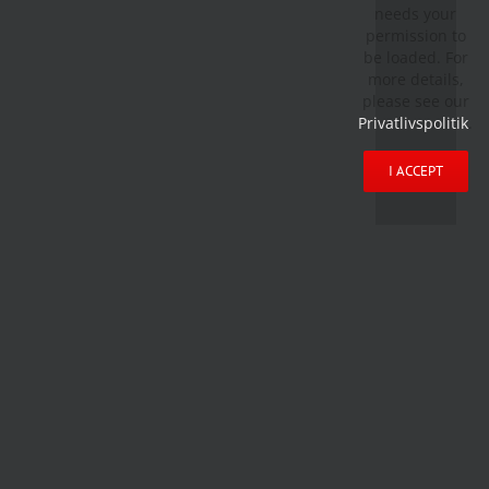
needs your
permission to
be loaded. For
more details,
please see our
Privatlivspolitik
.
I ACCEPT