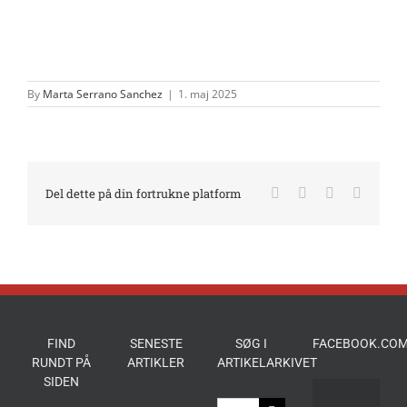
By
Marta Serrano Sanchez
|
1. maj 2025
Facebook
X
LinkedIn
E-
Del dette på din fortrukne platform
mail
FIND
SENESTE
SØG I
FACEBOOK.COM
RUNDT PÅ
ARTIKLER
ARTIKELARKIVET
SIDEN
Søg