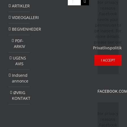
For privacy
efter:
ARTIKLER
reasons
Facebook
VIDEOGALLERI
needs your
permission to
BEGIVENHEDER
be loaded. For
more details,
PDF-
please see our
ARKIV
Privatlivspolitik
.
UGENS
I ACCEPT
AVIS
Indsend
annonce
FACEBOOK.COM
ØVRIG
KONTAKT
For privacy
reasons
Facebook