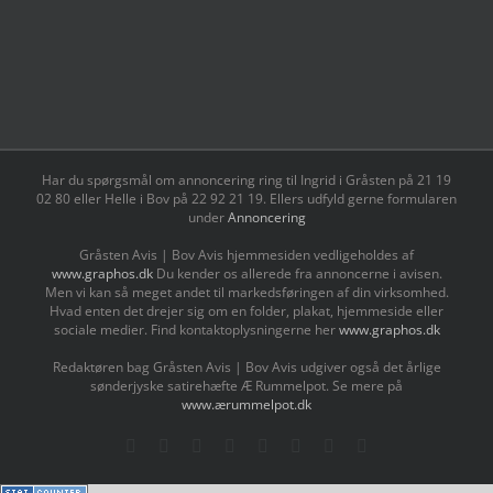
Har du spørgsmål om annoncering ring til Ingrid i Gråsten på 21 19
02 80 ‬eller Helle i Bov på 22 92 21 19‬. Ellers udfyld gerne formularen
under
Annoncering
Gråsten Avis | Bov Avis hjemmesiden vedligeholdes af
www.graphos.dk
Du kender os allerede fra annoncerne i avisen.
Men vi kan så meget andet til markedsføringen af din virksomhed.
Hvad enten det drejer sig om en folder, plakat, hjemmeside eller
sociale medier. Find kontaktoplysningerne her
www.graphos.dk
Redaktøren bag Gråsten Avis | Bov Avis udgiver også det årlige
sønderjyske satirehæfte Æ Rummelpot. Se mere på
www.ærummelpot.dk
Facebook
Facebook
Facebook
Facebook
Instagram
Instagram
Instagram
LinkedIn