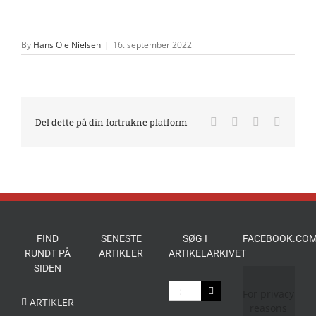
By
Hans Ole Nielsen
|
16. september 2022
Facebook
X
LinkedIn
E-
Del dette på din fortrukne platform
mail
FIND
SENESTE
SØG I
FACEBOOK.COM
RUNDT PÅ
ARTIKLER
ARTIKELARKIVET
SIDEN
Søg
For privacy
efter:
ARTIKLER
reasons