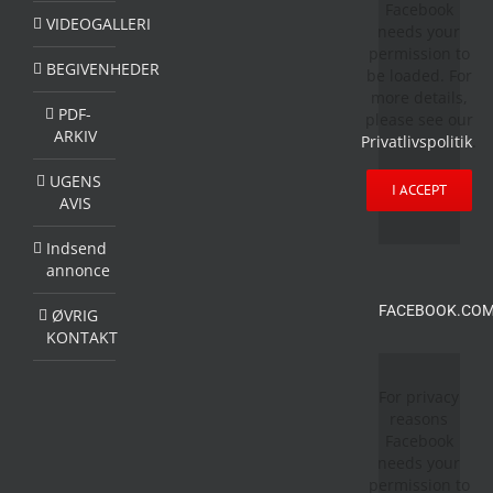
Facebook
VIDEOGALLERI
needs your
permission to
BEGIVENHEDER
be loaded. For
more details,
PDF-
please see our
ARKIV
Privatlivspolitik
.
UGENS
I ACCEPT
AVIS
Indsend
annonce
FACEBOOK.COM
ØVRIG
KONTAKT
For privacy
reasons
Facebook
needs your
permission to