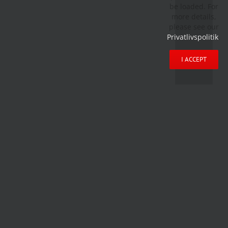
be loaded. For
more details,
please see our
Privatlivspolitik
.
I ACCEPT