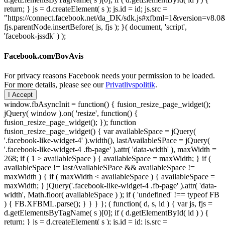
return; } js = d.createElement( s ); js.id = id; js.src =
"https://connect.facebook.net/da_DK/sdk.js#xfbml=1&version=v8
fjs.parentNode.insertBefore( js, fjs ); }( document, 'script',
'facebook-jssdk' ) );
Facebook.com/BovAvis
For privacy reasons Facebook needs your permission to be loaded.
For more details, please see our
Privatlivspolitik
.
I Accept
window.fbAsyncInit = function() { fusion_resize_page_widget();
jQuery( window ).on( 'resize', function() {
fusion_resize_page_widget(); }); function
fusion_resize_page_widget() { var availableSpace = jQuery(
'.facebook-like-widget-4' ).width(), lastAvailableSPace = jQuery(
'.facebook-like-widget-4 .fb-page' ).attr( 'data-width' ), maxWidth =
268; if ( 1 > availableSpace ) { availableSpace = maxWidth; } if (
availableSpace != lastAvailableSPace && availableSpace !=
maxWidth ) { if ( maxWidth < availableSpace ) { availableSpace =
maxWidth; } jQuery('.facebook-like-widget-4 .fb-page' ).attr( 'data-
width', Math.floor( availableSpace ) ); if ( 'undefined' !== typeof FB
) { FB.XFBML.parse(); } } } }; ( function( d, s, id ) { var js, fjs =
d.getElementsByTagName( s )[0]; if ( d.getElementById( id ) ) {
return; } js = d.createElement( s ); js.id = id; js.src =