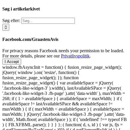
Søg i artikelarkivet
Søg efter:
Facebook.com/GraastenAvis
For privacy reasons Facebook needs your permission to be loaded.
For more details, please see our
Privatlivspolitik
.
I Accept
window.fbAsyncInit = function() { fusion_resize_page_widget();
jQuery( window ).on( 'resize', function() {
fusion_resize_page_widget(); }); function
fusion_resize_page_widget() { var availableSpace = jQuery(
'.facebook-like-widget-3' ).width(), lastAvailableSPace = jQuery(
'.facebook-like-widget-3 .fb-page' ).attr( 'data-width' ), maxWidth =
268; if ( 1 > availableSpace ) { availableSpace = maxWidth; } if (
availableSpace != lastAvailableSPace && availableSpace !=
maxWidth ) { if ( maxWidth < availableSpace ) { availableSpace =
maxWidth; } jQuery('.facebook-like-widget-3 .fb-page' ).attr( 'data-
width', Math.floor( availableSpace ) ); if ( 'undefined' !== typeof FB
) { FB.XFBML.parse(); } } } }; ( function( d, s, id ) { var js, fjs =
d.getElementsByTagName( s )[0]; if ( d.getElementById( id ) ) {