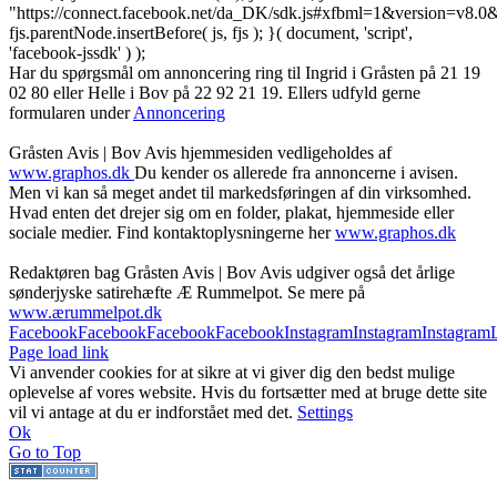
"https://connect.facebook.net/da_DK/sdk.js#xfbml=1&version=v8
fjs.parentNode.insertBefore( js, fjs ); }( document, 'script',
'facebook-jssdk' ) );
Har du spørgsmål om annoncering ring til Ingrid i Gråsten på 21 19
02 80 ‬eller Helle i Bov på 22 92 21 19‬. Ellers udfyld gerne
formularen under
Annoncering
Gråsten Avis | Bov Avis hjemmesiden vedligeholdes af
www.graphos.dk
Du kender os allerede fra annoncerne i avisen.
Men vi kan så meget andet til markedsføringen af din virksomhed.
Hvad enten det drejer sig om en folder, plakat, hjemmeside eller
sociale medier. Find kontaktoplysningerne her
www.graphos.dk
Redaktøren bag Gråsten Avis | Bov Avis udgiver også det årlige
sønderjyske satirehæfte Æ Rummelpot. Se mere på
www.ærummelpot.dk
Facebook
Facebook
Facebook
Facebook
Instagram
Instagram
Instagram
Page load link
Vi anvender cookies for at sikre at vi giver dig den bedst mulige
oplevelse af vores website. Hvis du fortsætter med at bruge dette site
vil vi antage at du er indforstået med det.
Settings
Ok
Go to Top