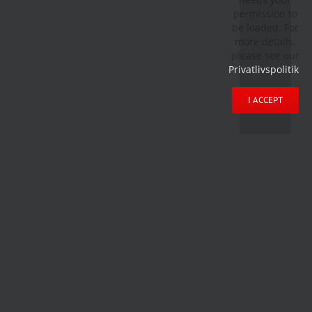
permission to
be loaded. For
more details,
please see our
Privatlivspolitik
.
I ACCEPT