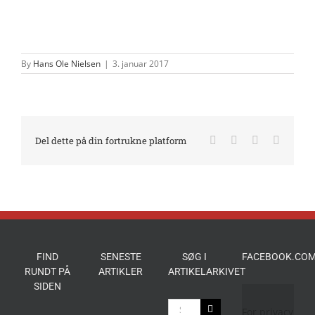
By
Hans Ole Nielsen
|
3. januar 2017
Facebook
X
LinkedIn
E-
Del dette på din fortrukne platform
mail
FIND
SENESTE
SØG I
FACEBOOK.COM
RUNDT PÅ
ARTIKLER
ARTIKELARKIVET
SIDEN
Søg
For privacy