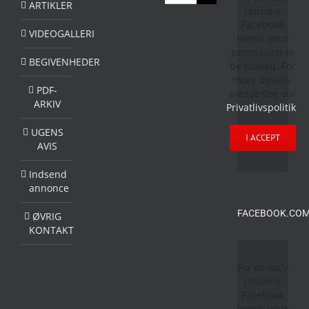
efter:
ARTIKLER
reasons
Facebook
VIDEOGALLERI
needs your
permission to
BEGIVENHEDER
be loaded. For
more details,
PDF-
please see our
ARKIV
Privatlivspolitik
.
UGENS
I ACCEPT
AVIS
Indsend
annonce
FACEBOOK.COM
ØVRIG
KONTAKT
For privacy
reasons
Facebook
needs your