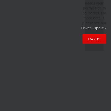
needs your
permission to
be loaded. For
more details,
please see our
Privatlivspolitik
.
I ACCEPT