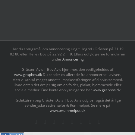
Har du spørgsmål om annoncering ring til Ingrid i Gråsten på 21 19
02 80 ‬eller Helle i Bov på 22 92 21 19‬. Ellers udfyld gerne formularen
under
Annoncering
Gråsten Avis | Bov Avis hjemmesiden vedligeholdes af
www.graphos.dk
Du kender os allerede fra annoncerne i avisen.
Men vi kan så meget andet til markedsføringen af din virksomhed.
Hvad enten det drejer sig om en folder, plakat, hjemmeside eller
sociale medier. Find kontaktoplysningerne her
www.graphos.dk
Redaktøren bag Gråsten Avis | Bov Avis udgiver også det årlige
sønderjyske satirehæfte Æ Rummelpot. Se mere på
www.ærummelpot.dk
Facebook
Facebook
Facebook
Facebook
Instagram
Instagram
Instagram
LinkedIn