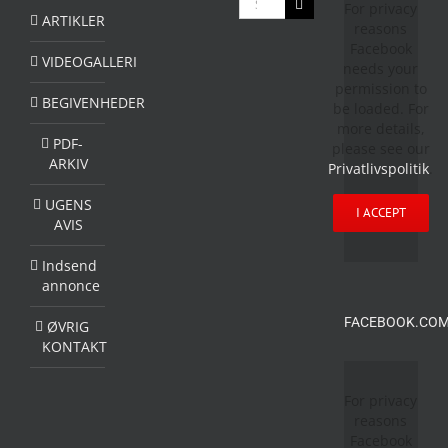
For privacy
efter:
ARTIKLER
reasons
Facebook
VIDEOGALLERI
needs your
permission to
BEGIVENHEDER
be loaded. For
more details,
PDF-
please see our
ARKIV
Privatlivspolitik
.
UGENS
I ACCEPT
AVIS
Indsend
annonce
FACEBOOK.COM
ØVRIG
KONTAKT
For privacy
reasons
Facebook