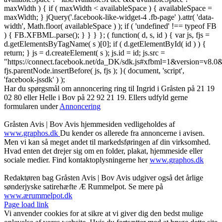
maxWidth ) { if ( maxWidth < availableSpace ) { availableSpace =
maxWidth; } jQuery('.facebook-like-widget-4 .fb-page' ).attr( 'data-
width', Math.floor( availableSpace ) ); if ( 'undefined' !== typeof FB
) { FB.XFBML.parse(); } } } }; ( function( d, s, id ) { var js, fjs =
d.getElementsByTagName( s )[0]; if ( d.getElementById( id ) ) {
return; } js = d.createElement( s ); js.id = id; js.src =
"https://connect.facebook.net/da_DK/sdk.js#xfbml=1&version=v8
fjs.parentNode.insertBefore( js, fjs ); }( document, 'script',
'facebook-jssdk' ) );
Har du spørgsmål om annoncering ring til Ingrid i Gråsten på 21 19
02 80 ‬eller Helle i Bov på 22 92 21 19‬. Ellers udfyld gerne
formularen under
Annoncering
Gråsten Avis | Bov Avis hjemmesiden vedligeholdes af
www.graphos.dk
Du kender os allerede fra annoncerne i avisen.
Men vi kan så meget andet til markedsføringen af din virksomhed.
Hvad enten det drejer sig om en folder, plakat, hjemmeside eller
sociale medier. Find kontaktoplysningerne her
www.graphos.dk
Redaktøren bag Gråsten Avis | Bov Avis udgiver også det årlige
sønderjyske satirehæfte Æ Rummelpot. Se mere på
www.ærummelpot.dk
Facebook
Facebook
Facebook
Facebook
Instagram
Instagram
Instagram
LinkedIn
Page load link
Vi anvender cookies for at sikre at vi giver dig den bedst mulige