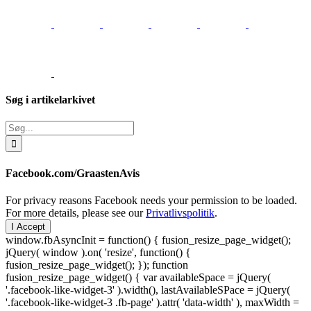
Søg i artikelarkivet
Søg
efter:
Facebook.com/GraastenAvis
For privacy reasons Facebook needs your permission to be loaded.
For more details, please see our
Privatlivspolitik
.
I Accept
window.fbAsyncInit = function() { fusion_resize_page_widget();
jQuery( window ).on( 'resize', function() {
fusion_resize_page_widget(); }); function
fusion_resize_page_widget() { var availableSpace = jQuery(
'.facebook-like-widget-3' ).width(), lastAvailableSPace = jQuery(
'.facebook-like-widget-3 .fb-page' ).attr( 'data-width' ), maxWidth =