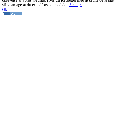
oplevelse af vores website. Hvis du fortsætter med at bruge dette site
vil vi antage at du er indforstået med det.
Settings
Ok
Go
to
Top