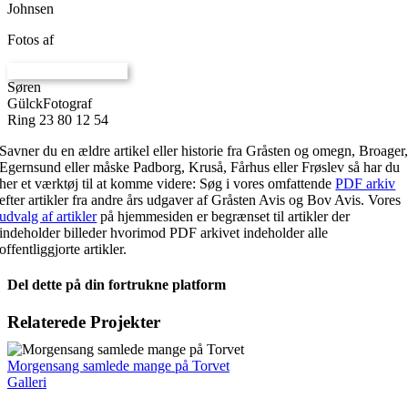
Johnsen
Fotos af
Søren
Gülck
Fotograf
Ring 23 80 12 54
Savner du en ældre artikel eller historie fra Gråsten og omegn, Broager
Egernsund eller måske Padborg, Kruså, Fårhus eller Frøslev så har du
her et værktøj til at komme videre: Søg i vores omfattende
PDF arkiv
efter artikler fra andre års udgaver af Gråsten Avis og Bov Avis. Vores
udvalg af artikler
på hjemmesiden er begrænset til artikler der
indeholder billeder hvorimod PDF arkivet indeholder alle
offentliggjorte artikler.
Del dette på din fortrukne platform
Facebook
X
LinkedIn
E-
Relaterede Projekter
mail
Morgensang samlede mange på Torvet
Galleri