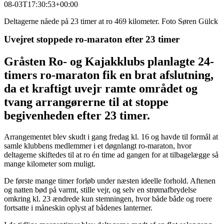
08-03T17:30:53+00:00
Deltagerne nåede på 23 timer at ro 469 kilometer. Foto Søren Gülck
Uvejret stoppede ro-maraton efter 23 timer
Gråsten Ro- og Kajakklubs planlagte 24-
timers ro-maraton fik en brat afslutning,
da et kraftigt uvejr ramte området og
tvang arrangørerne til at stoppe
begivenheden efter 23 timer.
Arrangementet blev skudt i gang fredag kl. 16 og havde til formål at
samle klubbens medlemmer i et døgnlangt ro-maraton, hvor
deltagerne skiftedes til at ro én time ad gangen for at tilbagelægge så
mange kilometer som muligt.
De første mange timer forløb under næsten ideelle forhold. Aftenen
og natten bød på varmt, stille vejr, og selv en strømafbrydelse
omkring kl. 23 ændrede kun stemningen, hvor både både og roere
fortsatte i måneskin oplyst af bådenes lanterner.