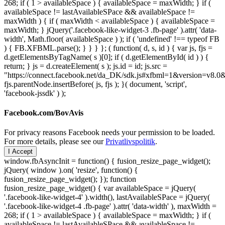
268; if ( 1 > availableSpace ) { availableSpace = maxWidth; } if (
availableSpace != lastAvailableSPace && availableSpace !=
maxWidth ) { if ( maxWidth < availableSpace ) { availableSpace =
maxWidth; } jQuery('.facebook-like-widget-3 .fb-page' ).attr( 'data-
width', Math.floor( availableSpace ) ); if ( 'undefined' !== typeof FB
) { FB.XFBML.parse(); } } } }; ( function( d, s, id ) { var js, fjs =
d.getElementsByTagName( s )[0]; if ( d.getElementById( id ) ) {
return; } js = d.createElement( s ); js.id = id; js.src =
"https://connect.facebook.net/da_DK/sdk.js#xfbml=1&version=v8
fjs.parentNode.insertBefore( js, fjs ); }( document, 'script',
'facebook-jssdk' ) );
Facebook.com/BovAvis
For privacy reasons Facebook needs your permission to be loaded.
For more details, please see our
Privatlivspolitik
.
I Accept
window.fbAsyncInit = function() { fusion_resize_page_widget();
jQuery( window ).on( 'resize', function() {
fusion_resize_page_widget(); }); function
fusion_resize_page_widget() { var availableSpace = jQuery(
'.facebook-like-widget-4' ).width(), lastAvailableSPace = jQuery(
'.facebook-like-widget-4 .fb-page' ).attr( 'data-width' ), maxWidth =
268; if ( 1 > availableSpace ) { availableSpace = maxWidth; } if (
availableSpace != lastAvailableSPace && availableSpace !=