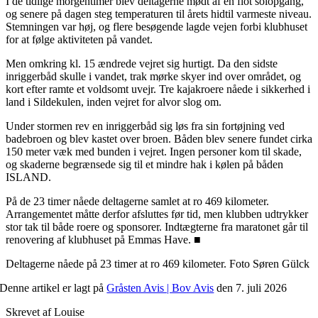
I de tidlige morgentimer blev deltagerne mødt af en flot solopgang,
og senere på dagen steg temperaturen til årets hidtil varmeste niveau.
Stemningen var høj, og flere besøgende lagde vejen forbi klubhuset
for at følge aktiviteten på vandet.
Men omkring kl. 15 ændrede vejret sig hurtigt. Da den sidste
inriggerbåd skulle i vandet, trak mørke skyer ind over området, og
kort efter ramte et voldsomt uvejr. Tre kajakroere nåede i sikkerhed i
land i Sildekulen, inden vejret for alvor slog om.
Under stormen rev en inriggerbåd sig løs fra sin fortøjning ved
badebroen og blev kastet over broen. Båden blev senere fundet cirka
150 meter væk med bunden i vejret. Ingen personer kom til skade,
og skaderne begrænsede sig til et mindre hak i kølen på båden
ISLAND.
På de 23 timer nåede deltagerne samlet at ro 469 kilometer.
Arrangementet måtte derfor afsluttes før tid, men klubben udtrykker
stor tak til både roere og sponsorer. Indtægterne fra maratonet går til
renovering af klubhuset på Emmas Have. ■
Deltagerne nåede på 23 timer at ro 469 kilometer. Foto Søren Gülck
Denne artikel er lagt på
Gråsten Avis | Bov Avis
den 7. juli 2026
Skrevet af Louise