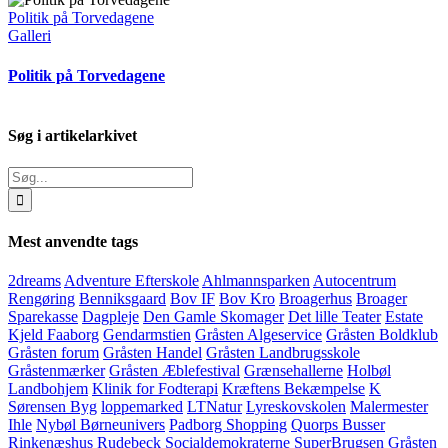
Politik på Torvedagene
Galleri
Politik på Torvedagene
Søg i artikelarkivet
Søg
efter:
Mest anvendte tags
2dreams
Adventure Efterskole
Ahlmannsparken
Autocentrum
Rengøring
Benniksgaard
Bov IF
Bov Kro
Broagerhus
Broager
Sparekasse
Dagpleje
Den Gamle Skomager
Det lille Teater
Estate
Kjeld Faaborg
Gendarmstien
Gråsten Algeservice
Gråsten Boldklub
Gråsten forum
Gråsten Handel
Gråsten Landbrugsskole
Gråstenmærker
Gråsten Æblefestival
Grænsehallerne
Holbøl
Landbohjem
Klinik for Fodterapi
Kræftens Bekæmpelse
K
Sørensen Byg
loppemarked
LTNatur
Lyreskovskolen
Malermester
Ihle
Nybøl Børneunivers
Padborg Shopping
Quorps Busser
Rinkenæshus
Rudebeck
Socialdemokraterne
SuperBrugsen Gråsten