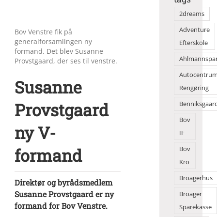
2dreams
Adventure
Bov Venstre fik på
generalforsamlingen ny
Efterskole
formand. Det blev Susanne
Ahlmannspa
Provstgaard, der ses til venstre.
Autocentru
Susanne
Rengøring
Provstgaard
Benniksgaar
Bov
ny V-
IF
formand
Bov
Kro
Broagerhus
Direktør og byrådsmedlem
Susanne Provstgaard er ny
Broager
formand for Bov Venstre.
Sparekasse