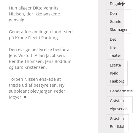
Dagpleje
Hun afløser Ditte Vennits
Den
Nielsen, der ikke ønskede
genvalg.
Gamle
Skomager
Generalforsamlingen fandt sted
på Krone Fleet i Padborg.
Det
lille
Den øvrige bestyrelse består af
Jens Wistoft, Allan Jacobsen,
Teater
Benthe Thomsen, Jens Boddum
Estate
og Lars Kristensen.
Kjeld
Torben Nissen ønskede at
Faaborg
træde ud af bestyrelsen. Ny
suppleant blev Jørgen Peder
Gendarmstie
Meyer. ■
Gråsten
Algeservice
Gråsten
Boldklub