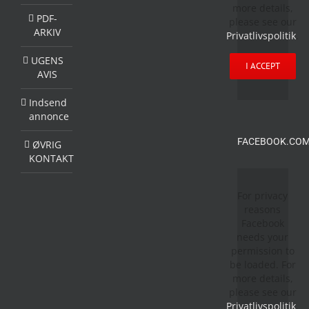
more details,
PDF-
please see our
ARKIV
Privatlivspolitik
.
UGENS
I ACCEPT
AVIS
Indsend
annonce
FACEBOOK.COM
ØVRIG
KONTAKT
For privacy
reasons
Facebook
needs your
permission to
be loaded. For
more details,
please see our
Privatlivspolitik
.