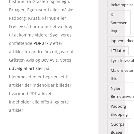
historie fra Gråsten og omegn,
Bekæmpelse
Broager, Egernsund eller måske
K
Padborg, Kruså, Fårhus eller
Sørensen
Frøslev så har du her et værktøj
Byg
til at komme videre: Søg i vores
loppemarke
omfattende
PDF arkiv
efter
LTNatur
artikler fra andre års udgaver af
Gråsten Avis og Bov Avis. Vores
Lyreskovsko
udvalg af artikler
på
Malermester
hjemmesiden er begrænset til
Ihle
artikler der indeholder billeder
Nybøl
hvorimod PDF arkivet
Børneuniver
indeholder alle offentliggjorte
Padborg
artikler.
Shopping
Quorps
Busser