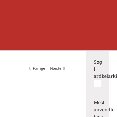
Søg
Forrige
Næste
i
artikelark
Søg
efter:
Mest
anvendte
tags