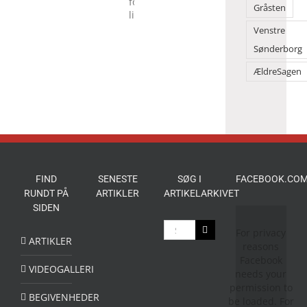
børn
Gråsten
oplevelser
for
Venstre
livet
Sønderborg
ÆldreSagen
FIND
SENESTE
SØG I
FACEBOOK.COM
RUNDT PÅ
ARTIKLER
ARTIKELARKIVET
SIDEN
Søg
For privacy
efter:
ARTIKLER
reasons
Facebook
VIDEOGALLERI
needs your
permission to
BEGIVENHEDER
be loaded. For