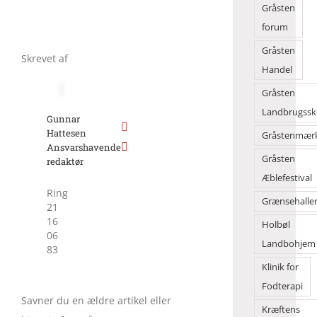
Gråsten
forum
Gråsten
Skrevet af
Handel
Gråsten
Landbrugssk
Gunnar
Hattesen
Gråstenmær
Ansvarshavende
Gråsten
redaktør
Æblefestival
Ring
Grænsehalle
21
16
Holbøl
06
Landbohjem
83
Klinik for
Fodterapi
Savner du en ældre artikel eller
Kræftens