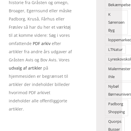
historie fra Gråsten og omegn,
Bekæmpelse
Broager, Egernsund eller måske
K
Padborg, Kruså, Fårhus eller
Sørensen
Frøslev så har du her et værktøj
Byg
til at komme videre: Søg i vores
loppemarke
omfattende
PDF arkiv
efter
LTNatur
artikler fra andre års udgaver af
Lyreskovsko
Gråsten Avis og Bov Avis. Vores
udvalg af artikler
på
Malermester
hjemmesiden er begrænset til
Ihle
artikler der indeholder billeder
Nybøl
hvorimod PDF arkivet
Børneuniver
indeholder alle offentliggjorte
Padborg
artikler.
Shopping
Quorps
Busser