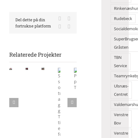
Rinkenæshu
Facebook
X
Rudebeck
Del dette på din
fortrukne platform
LinkedIn
E-
Socialdemok
mail
SuperBrugse
Gråsten
Relaterede Projekter
TBN
Service
Morgensang
Flot
Børn
Teamrynkeb
samlede
danseshow
solgte
mange
Sol,
Ulsnæs-
Politik
foran
deres
på
sommer
på
2Dreams
legesager
Centret
Torvet
og
Torvedagene
tusindvis
Valdemarshu
af
Venstre
gæster
gjorde
Bov
Torvedagene
Venstre
til