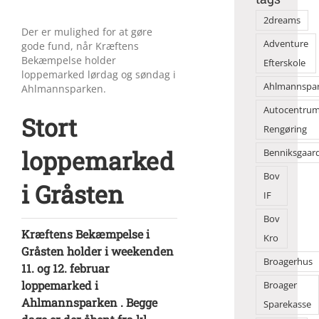
2dreams
Der er mulighed for at gøre
Adventure
gode fund, når Kræftens
Bekæmpelse holder
Efterskole
loppemarked lørdag og søndag i
Ahlmannspa
Ahlmannsparken.
Autocentru
Stort
Rengøring
loppemarked
Benniksgaar
Bov
i Gråsten
IF
Bov
Kræftens Bekæmpelse i
Kro
Gråsten holder i weekenden
Broagerhus
11. og 12. februar
loppemarked i
Broager
Ahlmannsparken . Begge
Sparekasse