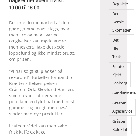
dage er der åbent fra kl.
Dagpleje
10.00 til 15.00.
Den
Gamle
Det er et loppemarked af den
gode gammeldags slags, hvor
Skomager
man i ro og mag i varme
Det
omgivelser kan møde andre
mennesker5, jage det gode
lille
loppefund og ikke mindst prutte
Teater
om prisen.
Estate
“Vi har solgt 80 pladser på
Kjeld
rekordtid”, fortæller formand for
Faaborg
Kræftens Bekæmpelse i
Gråsten, Orla Skovlund Hansen,
Gendarmstie
som nævner, at der venter
publikum en fyldt hal med mest
Gråsten
gammelt og brugt, men også
Algeservice
stader med nye produkter.
Gråsten
I caféområdet kan man købe
Boldklub
frisk kaffe og kage.