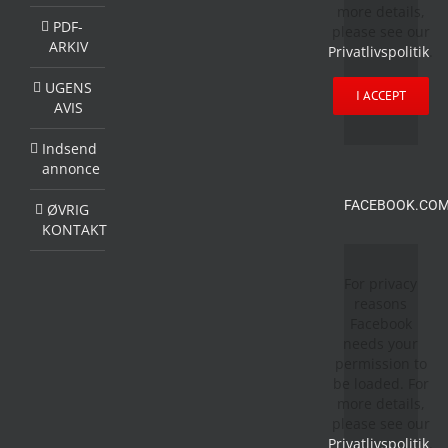
more details,
PDF-
please see our
ARKIV
Privatlivspolitik
.
UGENS
I ACCEPT
AVIS
Indsend
annonce
FACEBOOK.COM
ØVRIG
KONTAKT
For privacy
reasons
Facebook
needs your
permission to
be loaded. For
more details,
please see our
Privatlivspolitik
.