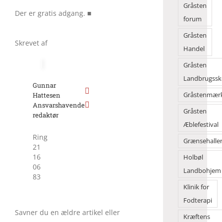
Gråsten
Der er gratis adgang. ■
forum
Gråsten
Skrevet af
Handel
Gråsten
Landbrugssk
Gunnar
Gråstenmær
Hattesen
Ansvarshavende
Gråsten
redaktør
Æblefestival
Ring
Grænsehalle
21
16
Holbøl
06
Landbohjem
83
Klinik for
Fodterapi
Savner du en ældre artikel eller
Kræftens