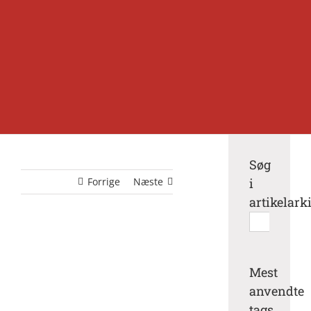
Søg
Forrige
Næste
i
artikelark
Søg
efter:
Mest
anvendte
tags