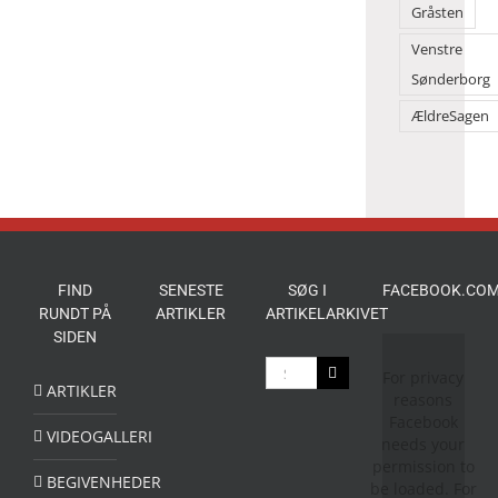
en
Gråsten
folkefest
Venstre
Sønderborg
ÆldreSagen
FIND
SENESTE
SØG I
FACEBOOK.COM
RUNDT PÅ
ARTIKLER
ARTIKELARKIVET
SIDEN
Søg
For privacy
efter:
ARTIKLER
reasons
Facebook
VIDEOGALLERI
needs your
permission to
BEGIVENHEDER
be loaded. For