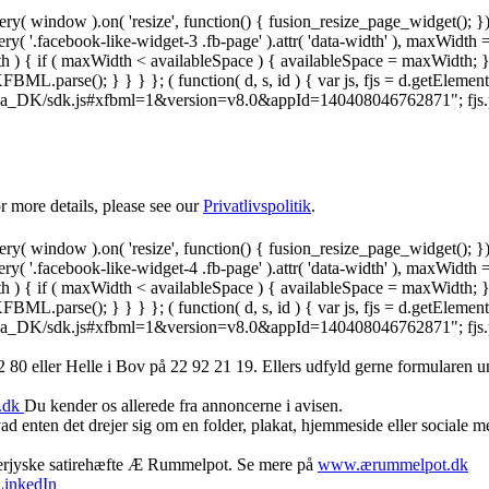
y( window ).on( 'resize', function() { fusion_resize_page_widget(); }
ry( '.facebook-like-widget-3 .fb-page' ).attr( 'data-width' ), maxWidth 
 { if ( maxWidth < availableSpace ) { availableSpace = maxWidth; } jQu
FBML.parse(); } } } }; ( function( d, s, id ) { var js, fjs = d.getElemen
.net/da_DK/sdk.js#xfbml=1&version=v8.0&appId=140408046762871"; fjs.pare
 more details, please see our
Privatlivspolitik
.
y( window ).on( 'resize', function() { fusion_resize_page_widget(); }
ry( '.facebook-like-widget-4 .fb-page' ).attr( 'data-width' ), maxWidth 
 { if ( maxWidth < availableSpace ) { availableSpace = maxWidth; } jQu
FBML.parse(); } } } }; ( function( d, s, id ) { var js, fjs = d.getElemen
.net/da_DK/sdk.js#xfbml=1&version=v8.0&appId=140408046762871"; fjs.pare
 80 ‬eller Helle i Bov på 22 92 21 19‬. Ellers udfyld gerne formularen 
.dk
Du kender os allerede fra annoncerne i avisen.
d enten det drejer sig om en folder, plakat, hjemmeside eller sociale 
derjyske satirehæfte Æ Rummelpot. Se mere på
www.ærummelpot.dk
LinkedIn