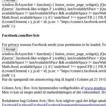
I Accept
window.fbAsyncInit = function() { fusion_resize_page_widget(); jQuer
jQuery( '.facebook-like-widget-3' ).width(), lastAvailableSPace = jQue
availableSpace != lastAvailableSPace && availableSpace != maxWidth )
Math.floor( availableSpace ) ); if ( 'undefined' !== typeof FB ) { FB.X
d.createElement( s ); js.id = id; js.src = "https://connect.facebook
jssdk' ) );
Facebook.com/BovAvis
For privacy reasons Facebook needs your permission to be loaded. For
I Accept
window.fbAsyncInit = function() { fusion_resize_page_widget(); jQuer
jQuery( '.facebook-like-widget-4' ).width(), lastAvailableSPace = jQue
availableSpace != lastAvailableSPace && availableSpace != maxWidth )
Math.floor( availableSpace ) ); if ( 'undefined' !== typeof FB ) { FB.X
d.createElement( s ); js.id = id; js.src = "https://connect.facebook
jssdk' ) );
Har du spørgsmål om annoncering ring til Ingrid i Gråsten på 21 19 02
Gråsten Avis | Bov Avis hjemmesiden vedligeholdes af
www.graphos
Men vi kan så meget andet til markedsføringen af din virksomhed. Hva
Redaktøren bag Gråsten Avis | Bov Avis udgiver også det årlige søn
Facebook
Facebook
Facebook
Facebook
Instagram
Instagram
Instagram