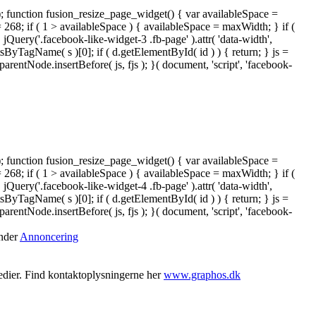
); function fusion_resize_page_widget() { var availableSpace =
= 268; if ( 1 > availableSpace ) { availableSpace = maxWidth; } if (
ery('.facebook-like-widget-3 .fb-page' ).attr( 'data-width',
tsByTagName( s )[0]; if ( d.getElementById( id ) ) { return; } js =
ntNode.insertBefore( js, fjs ); }( document, 'script', 'facebook-
); function fusion_resize_page_widget() { var availableSpace =
= 268; if ( 1 > availableSpace ) { availableSpace = maxWidth; } if (
ery('.facebook-like-widget-4 .fb-page' ).attr( 'data-width',
tsByTagName( s )[0]; if ( d.getElementById( id ) ) { return; } js =
ntNode.insertBefore( js, fjs ); }( document, 'script', 'facebook-
under
Annoncering
medier. Find kontaktoplysningerne her
www.graphos.dk