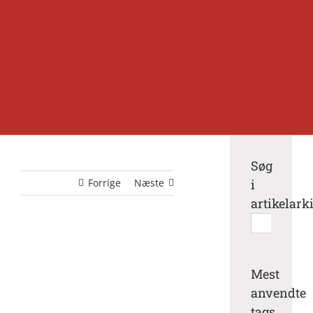
Søg
Forrige
Næste
i
artikelark
Søg
efter:
Mest
anvendte
tags