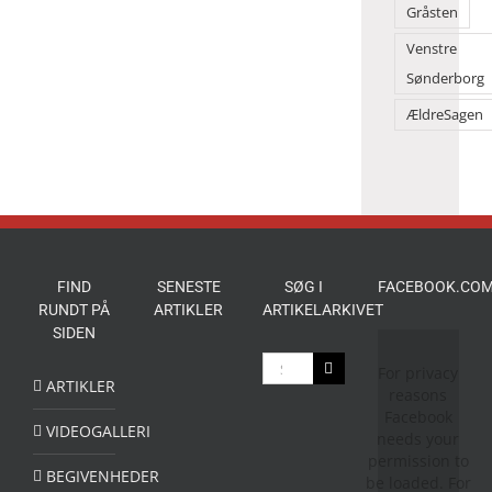
en
Gråsten
folkefest
Venstre
Sønderborg
ÆldreSagen
FIND
SENESTE
SØG I
FACEBOOK.COM
RUNDT PÅ
ARTIKLER
ARTIKELARKIVET
SIDEN
Søg
For privacy
efter:
ARTIKLER
reasons
Facebook
VIDEOGALLERI
needs your
permission to
BEGIVENHEDER
be loaded. For