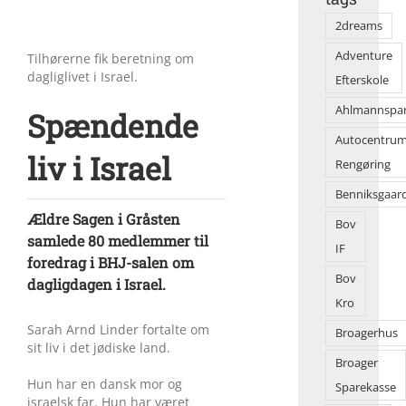
2dreams
Adventure
Tilhørerne fik beretning om
dagliglivet i Israel.
Efterskole
Ahlmannspa
Spændende
Autocentru
liv i Israel
Rengøring
Benniksgaar
Ældre Sagen i Gråsten
Bov
samlede 80 medlemmer til
IF
foredrag i BHJ-salen om
Bov
dagligdagen i Israel.
Kro
Sarah Arnd Linder fortalte om
Broagerhus
sit liv i det jødiske land.
Broager
Hun har en dansk mor og
Sparekasse
israelsk far. Hun har været