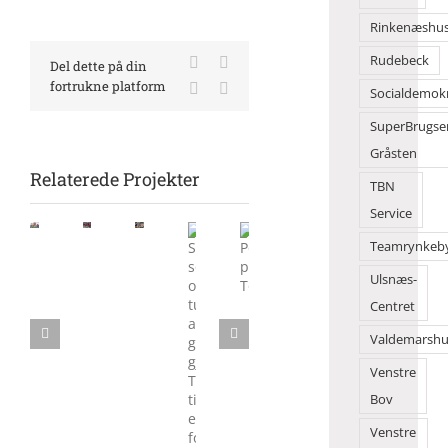
Rinkenæshu
Rudebeck
Facebook
X
Del dette på din
fortrukne platform
LinkedIn
E-
Socialdemok
mail
SuperBrugse
Gråsten
Relaterede Projekter
TBN
Service
Morgensang
Flot
Børn
Teamrynkeb
samlede
danseshow
solgte
mange
Sol,
Ulsnæs-
Politik
foran
deres
på
sommer
på
2Dreams
legesager
Centret
Torvet
og
Torvedagene
tusindvis
Valdemarshu
af
Venstre
gæster
gjorde
Bov
Torvedagene
Venstre
til