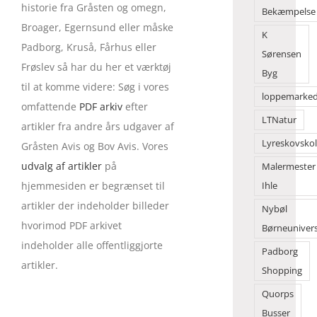
historie fra Gråsten og omegn,
Bekæmpelse
Broager, Egernsund eller måske
K
Padborg, Kruså, Fårhus eller
Sørensen
Frøslev så har du her et værktøj
Byg
til at komme videre: Søg i vores
loppemarke
omfattende
PDF arkiv
efter
LTNatur
artikler fra andre års udgaver af
Lyreskovsko
Gråsten Avis og Bov Avis. Vores
udvalg af artikler
på
Malermester
hjemmesiden er begrænset til
Ihle
artikler der indeholder billeder
Nybøl
hvorimod PDF arkivet
Børneuniver
indeholder alle offentliggjorte
Padborg
artikler.
Shopping
Quorps
Busser