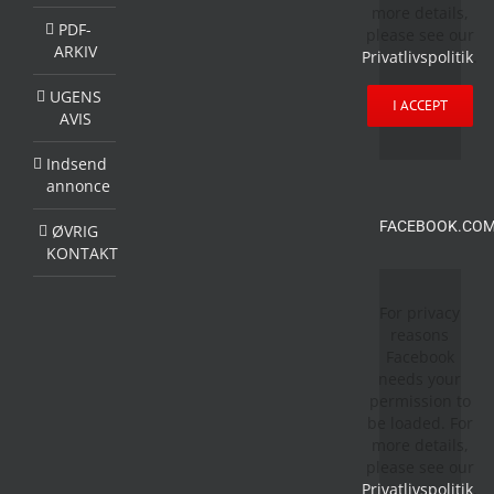
more details,
PDF-
please see our
ARKIV
Privatlivspolitik
.
UGENS
I ACCEPT
AVIS
Indsend
annonce
FACEBOOK.COM
ØVRIG
KONTAKT
For privacy
reasons
Facebook
needs your
permission to
be loaded. For
more details,
please see our
Privatlivspolitik
.