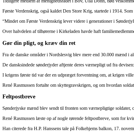
Tidligere medlem af menighedsrådet i Bov, Ulla Dohn, bød velkomm
Første Verdenskrig, også kaldet Den Store Krig, startede i 1914. Som f
“Mindet om Første Verdenskrig lever videre i generationer i Søn­der­j
Over halvdelen af tilhørerne i Kirkeladen havde haft familiemedlemme
Gør din pligt, og kræv din ret
Fra de danske områder i Nordslesvig blev mere end 30.000 mænd i alder
De dansksindede sønderjyder aftjente deres værnepligt ud fra devisen:
I krigens første tid var der en udpræget forventning om, at krigen ville
René Rasmussen fortalte om skyttegravskrigen, og om hvordan soldate
Feltpostbreve
Sønderjyske mænd blev sendt til fronten som værnepligtige soldater, 
René Rasmussen læste op af nogle rørende feltpostbreve, som for kvind
Han citerede fra H.P. Hanssens tale på Folkehjems balkon, 17. novembe