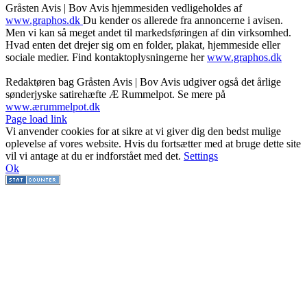
Gråsten Avis | Bov Avis hjemmesiden vedligeholdes af
www.graphos.dk
Du kender os allerede fra annoncerne i avisen.
Men vi kan så meget andet til markedsføringen af din virksomhed.
Hvad enten det drejer sig om en folder, plakat, hjemmeside eller
sociale medier. Find kontaktoplysningerne her
www.graphos.dk
Redaktøren bag Gråsten Avis | Bov Avis udgiver også det årlige
sønderjyske satirehæfte Æ Rummelpot. Se mere på
www.ærummelpot.dk
Facebook
Facebook
Facebook
Facebook
Instagram
Instagram
Instagram
LinkedIn
Page load link
Vi anvender cookies for at sikre at vi giver dig den bedst mulige
oplevelse af vores website. Hvis du fortsætter med at bruge dette site
vil vi antage at du er indforstået med det.
Settings
Ok
Go
to
Top