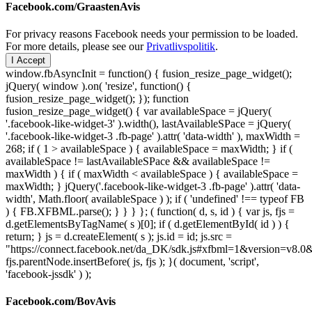
Facebook.com/GraastenAvis
For privacy reasons Facebook needs your permission to be loaded.
For more details, please see our
Privatlivspolitik
.
I Accept
window.fbAsyncInit = function() { fusion_resize_page_widget();
jQuery( window ).on( 'resize', function() {
fusion_resize_page_widget(); }); function
fusion_resize_page_widget() { var availableSpace = jQuery(
'.facebook-like-widget-3' ).width(), lastAvailableSPace = jQuery(
'.facebook-like-widget-3 .fb-page' ).attr( 'data-width' ), maxWidth =
268; if ( 1 > availableSpace ) { availableSpace = maxWidth; } if (
availableSpace != lastAvailableSPace && availableSpace !=
maxWidth ) { if ( maxWidth < availableSpace ) { availableSpace =
maxWidth; } jQuery('.facebook-like-widget-3 .fb-page' ).attr( 'data-
width', Math.floor( availableSpace ) ); if ( 'undefined' !== typeof FB
) { FB.XFBML.parse(); } } } }; ( function( d, s, id ) { var js, fjs =
d.getElementsByTagName( s )[0]; if ( d.getElementById( id ) ) {
return; } js = d.createElement( s ); js.id = id; js.src =
"https://connect.facebook.net/da_DK/sdk.js#xfbml=1&version=v8
fjs.parentNode.insertBefore( js, fjs ); }( document, 'script',
'facebook-jssdk' ) );
Facebook.com/BovAvis