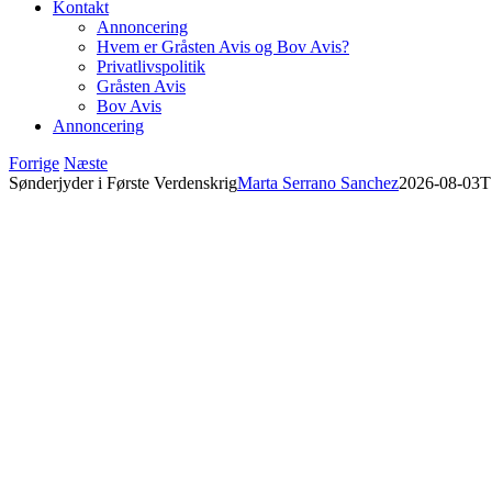
Kontakt
Annoncering
Hvem er Gråsten Avis og Bov Avis?
Privatlivspolitik
Gråsten Avis
Bov Avis
Annoncering
Forrige
Næste
Sønderjyder i Første Verdenskrig
Marta Serrano Sanchez
2026-08-03T