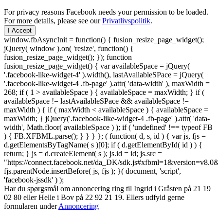
For privacy reasons Facebook needs your permission to be loaded.
For more details, please see our
Privatlivspolitik
.
I Accept
window.fbAsyncInit = function() { fusion_resize_page_widget();
jQuery( window ).on( 'resize', function() {
fusion_resize_page_widget(); }); function
fusion_resize_page_widget() { var availableSpace = jQuery(
'.facebook-like-widget-4' ).width(), lastAvailableSPace = jQuery(
'.facebook-like-widget-4 .fb-page' ).attr( 'data-width' ), maxWidth =
268; if ( 1 > availableSpace ) { availableSpace = maxWidth; } if (
availableSpace != lastAvailableSPace && availableSpace !=
maxWidth ) { if ( maxWidth < availableSpace ) { availableSpace =
maxWidth; } jQuery('.facebook-like-widget-4 .fb-page' ).attr( 'data-
width', Math.floor( availableSpace ) ); if ( 'undefined' !== typeof FB
) { FB.XFBML.parse(); } } } }; ( function( d, s, id ) { var js, fjs =
d.getElementsByTagName( s )[0]; if ( d.getElementById( id ) ) {
return; } js = d.createElement( s ); js.id = id; js.src =
"https://connect.facebook.net/da_DK/sdk.js#xfbml=1&version=v8
fjs.parentNode.insertBefore( js, fjs ); }( document, 'script',
'facebook-jssdk' ) );
Har du spørgsmål om annoncering ring til Ingrid i Gråsten på 21 19
02 80 ‬eller Helle i Bov på 22 92 21 19‬. Ellers udfyld gerne
formularen under
Annoncering