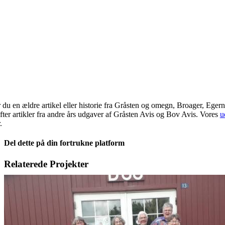
 du en ældre artikel eller historie fra Gråsten og omegn, Broager, Eger
fter artikler fra andre års udgaver af Gråsten Avis og Bov Avis. Vores
u
.
Del dette på din fortrukne platform
Facebook
X
LinkedIn
E-
Relaterede Projekter
mail