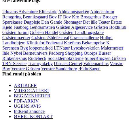
Mest anvendte tags
2dreams
Adventure Efterskole
Ahlmannsparken
Autocentrum
Rengøring
Benniksgaard
Bov IF
Bov Kro
Broagerhus
Broager
Sparekasse
Dagpleje
Den Gamle Skomager
Det lille Teater
Estate
Kjeld Faaborg
Gendarmstien
Gråsten Algeservice
Gråsten Boldklub
Gråsten forum
Gråsten Handel
Gråsten Landbrugsskole
Gråstenmærker
Gråsten Æblefestival
Grænsehallerne
Holbøl
Landbohjem
Klinik for Fodterapi
Kræftens Bekæmpelse
K
Sørensen Byg
loppemarked
LTNatur
Lyreskovskolen
Malermester
Ihle
Nybøl Børneunivers
Padborg Shopping
Quorps Busser
Rinkenæshus
Rudebeck
Socialdemokraterne
SuperBrugsen Gråsten
TBN Service
Teamrynkeby
Ulsnæs-Centret
Valdemarshus
Venstre
Bov
Venstre Gråsten
Venstre Sønderborg
ÆldreSagen
Find rundt på siden
ARTIKLER
VIDEOGALLERI
BEGIVENHEDER
PDF-ARKIV
UGENS AVIS
Indsend annonce
ØVRIG KONTAKT