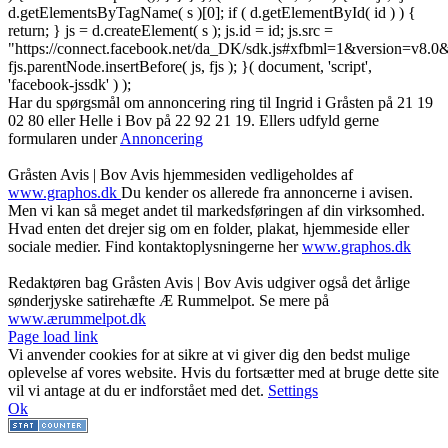
d.getElementsByTagName( s )[0]; if ( d.getElementById( id ) ) {
return; } js = d.createElement( s ); js.id = id; js.src =
"https://connect.facebook.net/da_DK/sdk.js#xfbml=1&version=v8
fjs.parentNode.insertBefore( js, fjs ); }( document, 'script',
'facebook-jssdk' ) );
Har du spørgsmål om annoncering ring til Ingrid i Gråsten på 21 19
02 80 ‬eller Helle i Bov på 22 92 21 19‬. Ellers udfyld gerne
formularen under
Annoncering
Gråsten Avis | Bov Avis hjemmesiden vedligeholdes af
www.graphos.dk
Du kender os allerede fra annoncerne i avisen.
Men vi kan så meget andet til markedsføringen af din virksomhed.
Hvad enten det drejer sig om en folder, plakat, hjemmeside eller
sociale medier. Find kontaktoplysningerne her
www.graphos.dk
Redaktøren bag Gråsten Avis | Bov Avis udgiver også det årlige
sønderjyske satirehæfte Æ Rummelpot. Se mere på
www.ærummelpot.dk
Facebook
Facebook
Facebook
Facebook
Instagram
Instagram
Instagram
LinkedIn
Page load link
Vi anvender cookies for at sikre at vi giver dig den bedst mulige
oplevelse af vores website. Hvis du fortsætter med at bruge dette site
vil vi antage at du er indforstået med det.
Settings
Ok
Go
to