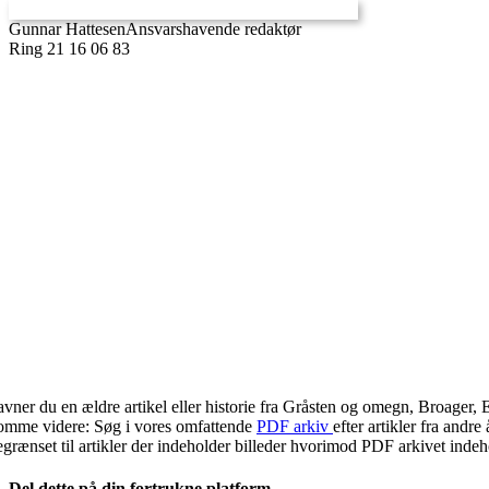
Gunnar Hattesen
Ansvarshavende redaktør
Ring 21 16 06 83
avner du en ældre artikel eller historie fra Gråsten og omegn, Broager, 
omme videre: Søg i vores omfattende
PDF arkiv
efter artikler fra and
egrænset til artikler der indeholder billeder hvorimod PDF arkivet indehol
Del dette på din fortrukne platform