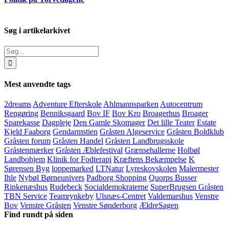
Søg i artikelarkivet
Søg
efter:
Mest anvendte tags
2dreams
Adventure Efterskole
Ahlmannsparken
Autocentrum
Rengøring
Benniksgaard
Bov IF
Bov Kro
Broagerhus
Broager
Sparekasse
Dagpleje
Den Gamle Skomager
Det lille Teater
Estate
Kjeld Faaborg
Gendarmstien
Gråsten Algeservice
Gråsten Boldklub
Gråsten forum
Gråsten Handel
Gråsten Landbrugsskole
Gråstenmærker
Gråsten Æblefestival
Grænsehallerne
Holbøl
Landbohjem
Klinik for Fodterapi
Kræftens Bekæmpelse
K
Sørensen Byg
loppemarked
LTNatur
Lyreskovskolen
Malermester
Ihle
Nybøl Børneunivers
Padborg Shopping
Quorps Busser
Rinkenæshus
Rudebeck
Socialdemokraterne
SuperBrugsen Gråsten
TBN Service
Teamrynkeby
Ulsnæs-Centret
Valdemarshus
Venstre
Bov
Venstre Gråsten
Venstre Sønderborg
ÆldreSagen
Find rundt på siden