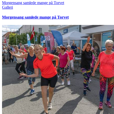
Morgensang samlede mange på Torvet
Galleri
Morgensang samlede mange på Torvet