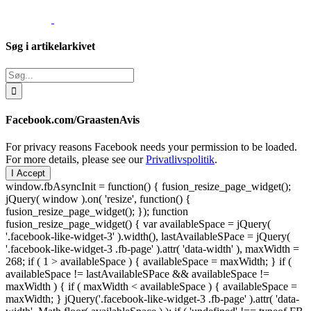
Søg i artikelarkivet
Søg
efter:
Facebook.com/GraastenAvis
For privacy reasons Facebook needs your permission to be loaded.
For more details, please see our
Privatlivspolitik
.
I Accept
window.fbAsyncInit = function() { fusion_resize_page_widget();
jQuery( window ).on( 'resize', function() {
fusion_resize_page_widget(); }); function
fusion_resize_page_widget() { var availableSpace = jQuery(
'.facebook-like-widget-3' ).width(), lastAvailableSPace = jQuery(
'.facebook-like-widget-3 .fb-page' ).attr( 'data-width' ), maxWidth =
268; if ( 1 > availableSpace ) { availableSpace = maxWidth; } if (
availableSpace != lastAvailableSPace && availableSpace !=
maxWidth ) { if ( maxWidth < availableSpace ) { availableSpace =
maxWidth; } jQuery('.facebook-like-widget-3 .fb-page' ).attr( 'data-