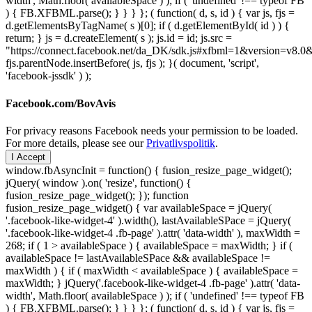
width', Math.floor( availableSpace ) ); if ( 'undefined' !== typeof FB
) { FB.XFBML.parse(); } } } }; ( function( d, s, id ) { var js, fjs =
d.getElementsByTagName( s )[0]; if ( d.getElementById( id ) ) {
return; } js = d.createElement( s ); js.id = id; js.src =
"https://connect.facebook.net/da_DK/sdk.js#xfbml=1&version=v8
fjs.parentNode.insertBefore( js, fjs ); }( document, 'script',
'facebook-jssdk' ) );
Facebook.com/BovAvis
For privacy reasons Facebook needs your permission to be loaded.
For more details, please see our
Privatlivspolitik
.
I Accept
window.fbAsyncInit = function() { fusion_resize_page_widget();
jQuery( window ).on( 'resize', function() {
fusion_resize_page_widget(); }); function
fusion_resize_page_widget() { var availableSpace = jQuery(
'.facebook-like-widget-4' ).width(), lastAvailableSPace = jQuery(
'.facebook-like-widget-4 .fb-page' ).attr( 'data-width' ), maxWidth =
268; if ( 1 > availableSpace ) { availableSpace = maxWidth; } if (
availableSpace != lastAvailableSPace && availableSpace !=
maxWidth ) { if ( maxWidth < availableSpace ) { availableSpace =
maxWidth; } jQuery('.facebook-like-widget-4 .fb-page' ).attr( 'data-
width', Math.floor( availableSpace ) ); if ( 'undefined' !== typeof FB
) { FB.XFBML.parse(); } } } }; ( function( d, s, id ) { var js, fjs =