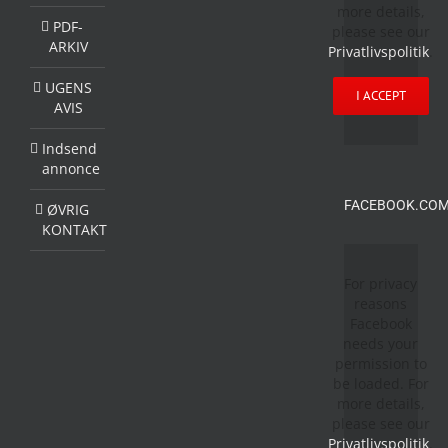
more details,
PDF-
please see our
ARKIV
Privatlivspolitik
.
UGENS
I ACCEPT
AVIS
Indsend
annonce
FACEBOOK.COM
ØVRIG
KONTAKT
For privacy
reasons
Facebook
needs your
permission to
be loaded. For
more details,
please see our
Privatlivspolitik
.