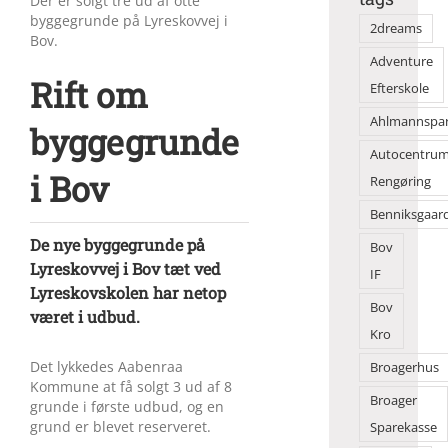
Der er solgt tre ud af otte
byggegrunde på Lyreskovvej i
2dreams
Bov.
Adventure
Rift om
Efterskole
Ahlmannspa
byggegrunde
Autocentru
i Bov
Rengøring
Benniksgaar
De nye byggegrunde på
Bov
Lyreskovvej i Bov tæt ved
IF
Lyreskovskolen har netop
Bov
været i udbud.
Kro
Det lykkedes Aabenraa
Broagerhus
Kommune at få solgt 3 ud af 8
Broager
grunde i første udbud, og en
grund er blevet reserveret.
Sparekasse