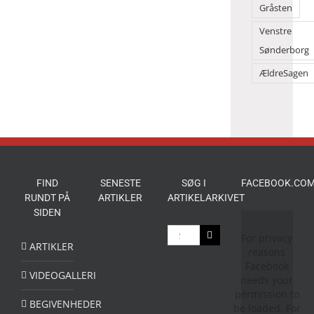
Gråsten
Venstre
Sønderborg
ÆldreSagen
FIND
SENESTE
SØG I
FACEBOOK.COM
RUNDT PÅ
ARTIKLER
ARTIKELARKIVET
SIDEN
Søg
For privacy
efter:
ARTIKLER
reasons
Facebook
VIDEOGALLERI
needs your
permission to
BEGIVENHEDER
be loaded. For