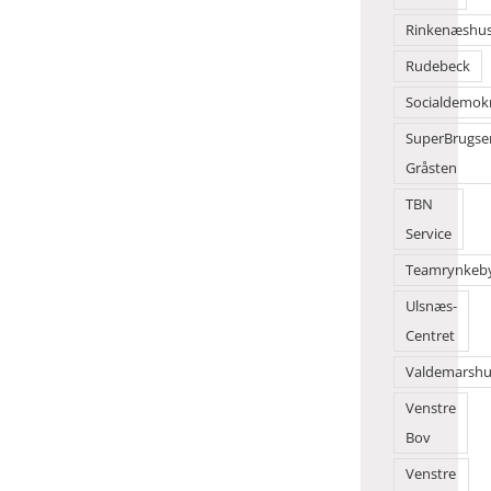
Rinkenæshu
Rudebeck
Socialdemok
SuperBrugse
Gråsten
TBN
Service
Teamrynkeb
Ulsnæs-
Centret
Valdemarshu
Venstre
Bov
Venstre