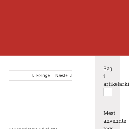
Søg
Forrige
Næste
i
artikelark
Søg
efter:
Mest
anvendte
tags