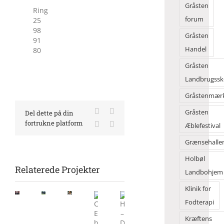
Gråsten
Ring
forum
25
98
Gråsten
91
Handel
80
Gråsten
Landbrugssk
Gråstenmær
Facebook
X
Gråsten
Del dette på din
fortrukne platform
LinkedIn
E-
Æblefestival
mail
Grænsehalle
Holbøl
Relaterede Projekter
Landbohjem
Barak
80
Naturoplevelser
Klinik for
i
i
Fodterapi
Frøslevlejren
Stor
Kollund
rives
sommersucces
Naturunivers
Camilla
Kræftens
Hærvejen
ned
i