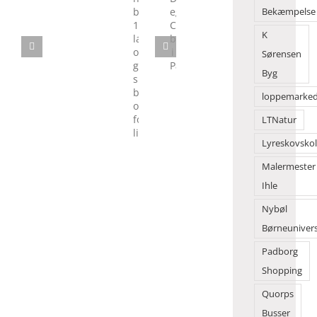
tiltrækker
Eriksen
–
Bekæmpelse
efter
Frøslevlejren
mange
har
Danmarks
mange
besøgende
besøgt
K
egen
års
100
Camino
Sørensen
brug
lande
begynder
Byg
og
i
givet
Padborg
loppemarke
sine
børn
LTNatur
oplevelser
Lyreskovsko
for
livet
Malermester
Ihle
Nybøl
Børneuniver
Padborg
Shopping
Quorps
Busser