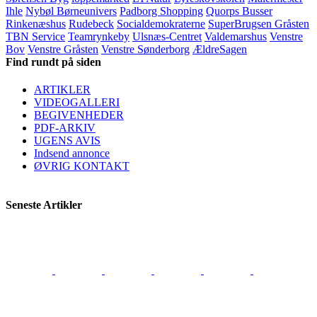
Ihle
Nybøl Børneunivers
Padborg Shopping
Quorps Busser
Rinkenæshus
Rudebeck
Socialdemokraterne
SuperBrugsen Gråsten
TBN Service
Teamrynkeby
Ulsnæs-Centret
Valdemarshus
Venstre
Bov
Venstre Gråsten
Venstre Sønderborg
ÆldreSagen
Find rundt på siden
ARTIKLER
VIDEOGALLERI
BEGIVENHEDER
PDF-ARKIV
UGENS AVIS
Indsend annonce
ØVRIG KONTAKT
Seneste Artikler