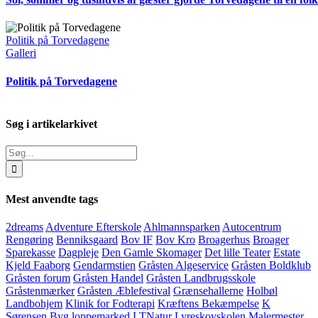
Politik på Torvedagene
Galleri
Politik på Torvedagene
Søg i artikelarkivet
Søg
efter:
Mest anvendte tags
2dreams
Adventure Efterskole
Ahlmannsparken
Autocentrum
Rengøring
Benniksgaard
Bov IF
Bov Kro
Broagerhus
Broager
Sparekasse
Dagpleje
Den Gamle Skomager
Det lille Teater
Estate
Kjeld Faaborg
Gendarmstien
Gråsten Algeservice
Gråsten Boldklub
Gråsten forum
Gråsten Handel
Gråsten Landbrugsskole
Gråstenmærker
Gråsten Æblefestival
Grænsehallerne
Holbøl
Landbohjem
Klinik for Fodterapi
Kræftens Bekæmpelse
K
Sørensen Byg
loppemarked
LTNatur
Lyreskovskolen
Malermester