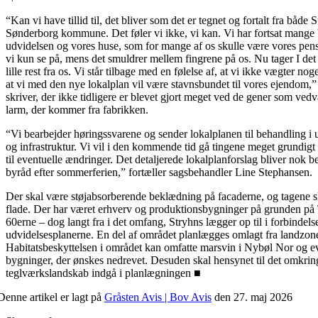
“Kan vi have tillid til, det bliver som det er tegnet og fortalt fra både 
Sønderborg kommune. Det føler vi ikke, vi kan. Vi har fortsat mange b
udvidelsen og vores huse, som for mange af os skulle være vores pe
vi kun se på, mens det smuldrer mellem fingrene på os. Nu tager I det si
lille rest fra os. Vi står tilbage med en følelse af, at vi ikke vægter no
at vi med den nye lokalplan vil være stavnsbundet til vores ejendom,
skriver, der ikke tidligere er blevet gjort meget ved de gener som ve
larm, der kommer fra fabrikken.
“Vi bearbejder høringssvarene og sender lokalplanen til behandling i 
og infrastruktur. Vi vil i den kommende tid gå tingene meget grundig
til eventuelle ændringer. Det detaljerede lokalplanforslag bliver nok b
byråd efter sommerferien,” fortæller sagsbehandler Line Stephansen.
Der skal være støjabsorberende beklædning på facaderne, og tagene s
flade. Der har været erhverv og produktionsbygninger på grunden på
60erne – dog langt fra i det omfang, Stryhns lægger op til i forbindel
udvidelsesplanerne. En del af området planlægges omlagt fra landzone
Habitatsbeskyttelsen i området kan omfatte marsvin i Nybøl Nor og ev
bygninger, der ønskes nedrevet. Desuden skal hensynet til det omkrin
teglværkslandskab indgå i planlægningen ■
Denne artikel er lagt på
Gråsten Avis | Bov Avis
den 27. maj 2026