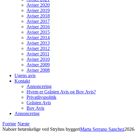
Aviser 2020
Aviser 2019
Aviser 2018
Aviser 2017
Aviser 2016
Aviser 2015
Aviser 2014
Aviser 2013
Aviser 2012
Aviser 2011
Aviser 2010
Aviser 2009
Aviser 2008
Ugens avis
Kontakt
Annoncering
Hvem er Gråsten Avis og Bov Avis?
Privatlivspolitik
Gråsten Avis
Bov Avis
Annoncering
Forrige
Næste
Naboer betænkelige ved Stryhns byggeri
Marta Serrano Sanchez
2026