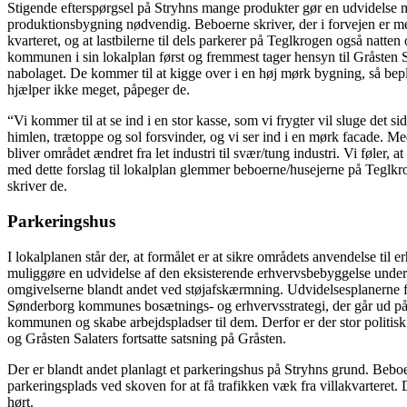
Stigende efterspørgsel på Stryhns mange produkter gør en udvidelse 
produktionsbygning nødvendig. Beboerne skriver, der i forvejen er mege
kvarteret, og at lastbilerne til dels parkerer på Teglkrogen også natte
kommunen i sin lokalplan først og fremmest tager hensyn til Gråsten Sa
nabolaget. De kommer til at kigge over i en høj mørk bygning, så bepl
hjælper ikke meget, påpeger de.
“Vi kommer til at se ind i en stor kasse, som vi frygter vil sluge det si
himlen, trætoppe og sol forsvinder, og vi ser ind i en mørk facade. M
bliver området ændret fra let industri til svær/tung industri. Vi føler
med dette forslag til lokalplan glemmer beboerne/husejerne på Teglk
skriver de.
Parkeringshus
I lokalplanen står der, at formålet er at sikre områdets anvendelse til 
muliggøre en udvidelse af den eksisterende erhvervsbebyggelse under
omgivelserne blandt andet ved støjafskærmning. Udvidelsesplanerne f
Sønderborg kommunes bosætnings- og erhvervsstrategi, der går ud på at f
kommunen og skabe arbejdspladser til dem. Derfor er der stor politisk 
og Gråsten Salaters fortsatte satsning på Gråsten.
Der er blandt andet planlagt et parkeringshus på Stryhns grund. Bebo
parkeringsplads ved skoven for at få trafikken væk fra villakvarteret. D
hørt.