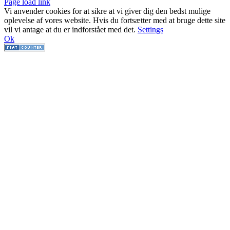
Facebook
Facebook
Facebook
Facebook
Instagram
Instagram
Instagram
LinkedIn
Page load link
Vi anvender cookies for at sikre at vi giver dig den bedst mulige
oplevelse af vores website. Hvis du fortsætter med at bruge dette site
vil vi antage at du er indforstået med det.
Settings
Ok
Go
to
Top