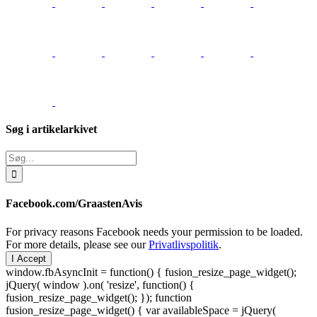
Søg i artikelarkivet
Søg
efter:
Facebook.com/GraastenAvis
For privacy reasons Facebook needs your permission to be loaded.
For more details, please see our
Privatlivspolitik
.
I Accept
window.fbAsyncInit = function() { fusion_resize_page_widget();
jQuery( window ).on( 'resize', function() {
fusion_resize_page_widget(); }); function
fusion_resize_page_widget() { var availableSpace = jQuery(