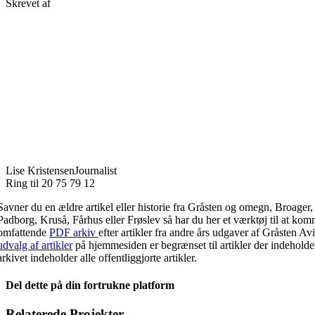
Skrevet af
Lise Kristensen
Journalist
Ring til 20 75 79 12
Savner du en ældre artikel eller historie fra Gråsten og omegn, Broager
Padborg, Kruså, Fårhus eller Frøslev så har du her et værktøj til at kom
omfattende
PDF arkiv
efter artikler fra andre års udgaver af Gråsten A
udvalg af artikler
på hjemmesiden er begrænset til artikler der indehold
arkivet indeholder alle offentliggjorte artikler.
Del dette på din fortrukne platform
Facebook
X
LinkedIn
E-
Relaterede Projekter