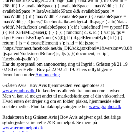
'.facebook-like-widget-4 .fb-page' ).attr( 'data-width' ), maxWidth =
268; if ( 1 > availableSpace ) { availableSpace = maxWidth; } if (
availableSpace != lastAvailableSPace && availableSpace !=
maxWidth ) { if ( maxWidth < availableSpace ) { availableSpace =
maxWidth; } jQuery('.facebook-like-widget-4 .fb-page' ).attr( 'data-
width', Math.floor( availableSpace ) ); if ( 'undefined' !== typeof FB
) { FB.XFBML.parse(); } } } }; ( function( d, s, id ) { var js, fjs =
d.getElementsByTagName( s )[0]; if ( d.getElementById( id ) ) {
return; } js = d.createElement( s ); js.id = id; js.src =
"https://connect.facebook.net/da_DK/sdk.js#xfbml=1&version=v8
fjs.parentNode.insertBefore( js, fjs ); }( document, 'script',
'facebook-jssdk' ) );
Har du spørgsmål om annoncering ring til Ingrid i Gråsten på 21 19
02 80 ‬eller Helle i Bov på 22 92 21 19‬. Ellers udfyld gerne
formularen under
Annoncering
Gråsten Avis | Bov Avis hjemmesiden vedligeholdes af
www.graphos.dk
Du kender os allerede fra annoncerne i avisen.
Men vi kan så meget andet til markedsføringen af din virksomhed.
Hvad enten det drejer sig om en folder, plakat, hjemmeside eller
sociale medier. Find kontaktoplysningerne her
www.graphos.dk
Redaktøren bag Gråsten Avis | Bov Avis udgiver også det årlige
sønderjyske satirehæfte Æ Rummelpot. Se mere på
www.ærummelpot.dk