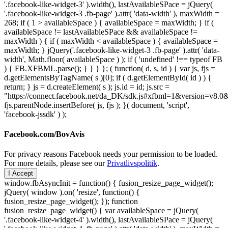
'.facebook-like-widget-3' ).width(), lastAvailableSPace = jQuery(
'.facebook-like-widget-3 .fb-page' ).attr( 'data-width' ), maxWidth =
268; if ( 1 > availableSpace ) { availableSpace = maxWidth; } if (
availableSpace != lastAvailableSPace && availableSpace !=
maxWidth ) { if ( maxWidth < availableSpace ) { availableSpace =
maxWidth; } jQuery('.facebook-like-widget-3 .fb-page' ).attr( 'data-
width', Math.floor( availableSpace ) ); if ( 'undefined' !== typeof FB
) { FB.XFBML.parse(); } } } }; ( function( d, s, id ) { var js, fjs =
d.getElementsByTagName( s )[0]; if ( d.getElementById( id ) ) {
return; } js = d.createElement( s ); js.id = id; js.src =
"https://connect.facebook.net/da_DK/sdk.js#xfbml=1&version=v8
fjs.parentNode.insertBefore( js, fjs ); }( document, 'script',
'facebook-jssdk' ) );
Facebook.com/BovAvis
For privacy reasons Facebook needs your permission to be loaded.
For more details, please see our
Privatlivspolitik
.
I Accept
window.fbAsyncInit = function() { fusion_resize_page_widget();
jQuery( window ).on( 'resize', function() {
fusion_resize_page_widget(); }); function
fusion_resize_page_widget() { var availableSpace = jQuery(
'.facebook-like-widget-4' ).width(), lastAvailableSPace = jQuery(