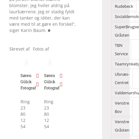
blomster. Jeg hviler aldrig på
Rudebeck
laurbærrene. Jeg er stadig fyldt
Socialdemok
med tanker og idéer, der kan
være med til at gøre en forskel”,
SuperBrugse
siger Karin Baum. ■
Gråsten
TBN
Skrevet af
Fotos af
Service
Teamrynkeb
Ulsnæs-
Søren
Søren
Gülck
Gülck
Centret
Fotograf
Fotograf
Valdemarshu
Ring
Ring
Venstre
23
23
Bov
80
80
12
12
Venstre
54
54
Gråsten