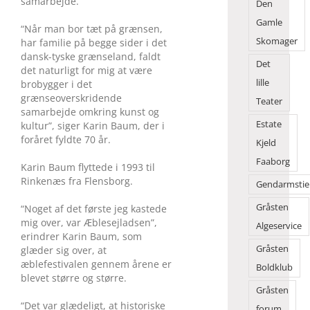
samarbejde.
Den
Gamle
“Når man bor tæt på grænsen,
Skomager
har familie på begge sider i det
dansk-tyske grænseland, faldt
Det
det naturligt for mig at være
lille
brobygger i det
grænseoverskridende
Teater
samarbejde omkring kunst og
Estate
kultur”, siger Karin Baum, der i
foråret fyldte 70 år.
Kjeld
Faaborg
Karin Baum flyttede i 1993 til
Rinkenæs fra Flensborg.
Gendarmstie
Gråsten
“Noget af det første jeg kastede
mig over, var Æblesejladsen”,
Algeservice
erindrer Karin Baum, som
Gråsten
glæder sig over, at
æblefestivalen gennem årene er
Boldklub
blevet større og større.
Gråsten
“Det var glædeligt, at historiske
forum