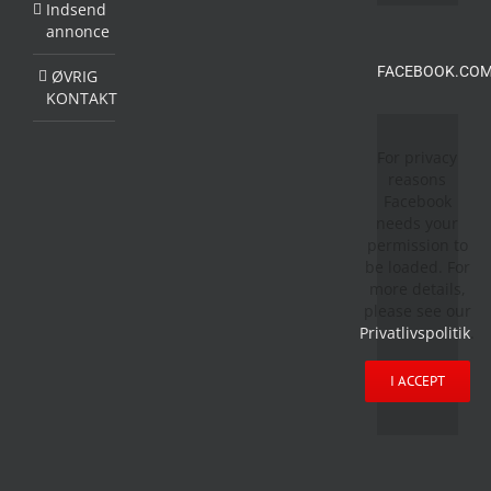
Indsend
annonce
FACEBOOK.COM
ØVRIG
KONTAKT
For privacy
reasons
Facebook
needs your
permission to
be loaded. For
more details,
please see our
Privatlivspolitik
.
I ACCEPT