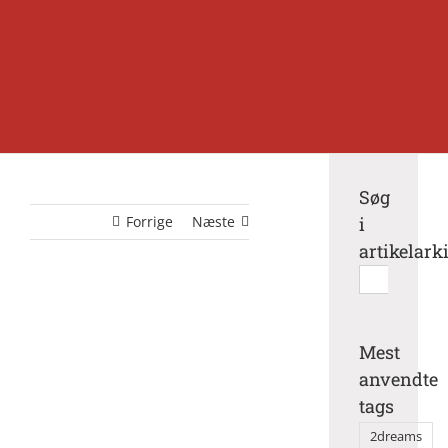
Søg
Forrige
Næste
i
artikelark
Søg
efter:
Mest
anvendte
tags
2dreams