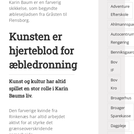
Karin Baum er en farverig
Adventure
skikkelse, som begyndte
æblesejladsen fra Gråsten til
Efterskole
Flensborg.
Ahlmannspa
Kunsten er
Autocentru
Rengøring
hjerteblod for
Benniksgaar
æbledronning
Bov
IF
Bov
Kunst og kultur har altid
spillet en stor rolle i Karin
Kro
Baums liv.
Broagerhus
Broager
Den farverige kvinde fra
Sparekasse
Rinkenæs har altid arbejdet
aktivt for at styrke det
Dagpleje
grænseoverskridende