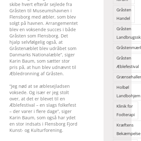
skibe hvert efterår sejlede fra
Gråsten
Gråsten til Museumshavnen i
Flensborg med æbler, som blev
Handel
solgt på havnen. Arrangementet
Gråsten
blev en voksende succes i både
Gråsten som Flensborg. Det
Landbrugssk
hjalp selvfølgelig også, at
Gråstenmær
Gråsten­æblet blev udråbet som
Danmarks Nationalæble”, siger
Gråsten
Karin Baum, som sætter stor
Æblefestival
pris på, at hun blev udnævnt til
Æbledronning af Gråsten.
Grænsehalle
“Jeg nød at se æblesejladsen
Holbøl
voksede. Og især er jeg stolt
Landbohjem
over, at det er blevet til en
Æblefestival – en slags folkefest
Klinik for
– der varer i flere dage”, siger
Fodterapi
Karin Baum, som også har ydet
en stor indsats i Flensborg Fjord
Kræftens
Kunst- og Kulturforening.
Bekæmpelse