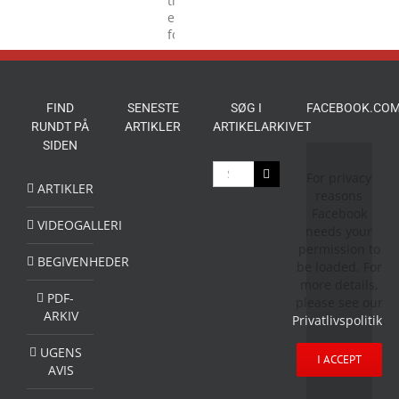
Torvedagene
til
en
folkefest
FIND
SENESTE
SØG I
FACEBOOK.COM
RUNDT PÅ
ARTIKLER
ARTIKELARKIVET
SIDEN
Søg
For privacy
efter:
ARTIKLER
reasons
Facebook
VIDEOGALLERI
needs your
permission to
BEGIVENHEDER
be loaded. For
more details,
PDF-
please see our
ARKIV
Privatlivspolitik
.
UGENS
I ACCEPT
AVIS