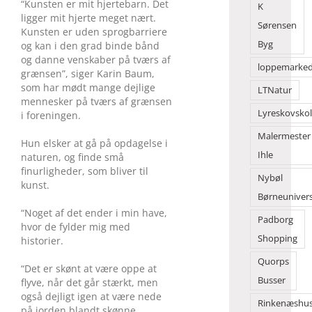
“Kunsten er mit hjertebarn. Det
K
ligger mit hjerte meget nært.
Sørensen
Kunsten er uden sprogbarriere
Byg
og kan i den grad binde bånd
og danne venskaber på tværs af
loppemarke
grænsen”, siger Karin Baum,
som har mødt mange dejlige
LTNatur
mennesker på tværs af grænsen
Lyreskovsko
i foreningen.
Malermester
Hun elsker at gå på opdagelse i
Ihle
naturen, og finde små
finurligheder, som bliver til
Nybøl
kunst.
Børneuniver
“Noget af det ender i min have,
Padborg
hvor de fylder mig med
Shopping
historier.
Quorps
“Det er skønt at være oppe at
Busser
flyve, når det går stærkt, men
også dejligt igen at være nede
Rinkenæshu
på jorden blandt skønne