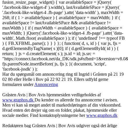
fusion_resize_page_widget() { var availableSpace = jQuery(
'.facebook-like-widget-4' ).width(), lastAvailableSPace = jQuery(
'.facebook-like-widget-4 .fb-page' ).attr( 'data-width' ), maxWidth =
268; if ( 1 > availableSpace ) { availableSpace = maxWidth; } if (
availableSpace != lastAvailableSPace && availableSpace !=
maxWidth ) { if ( maxWidth < availableSpace ) { availableSpace =
maxWidth; } jQuery('.facebook-like-widget-4 .fb-page' ).attr( 'data-
width', Math.floor( availableSpace ) ); if ( 'undefined' !== typeof FB
) { FB.XFBML.parse(); } } } }; ( function( d, s, id ) { var js, fjs =
d.getElementsByTagName( s )[0]; if ( d.getElementById( id ) ) {
return; } js = d.createElement( s ); js.id = id; js.src =
"https://connect.facebook.net/da_DK/sdk.js#xfbml=1&version=v8
fjs.parentNode.insertBefore( js, fjs ); }( document, 'script',
'facebook-jssdk' ) );
Har du spørgsmål om annoncering ring til Ingrid i Gråsten på 21 19
02 80 ‬eller Helle i Bov på 22 92 21 19‬. Ellers udfyld gerne
formularen under
Annoncering
Gråsten Avis | Bov Avis hjemmesiden vedligeholdes af
www.graphos.dk
Du kender os allerede fra annoncerne i avisen.
Men vi kan så meget andet til markedsføringen af din virksomhed.
Hvad enten det drejer sig om en folder, plakat, hjemmeside eller
sociale medier. Find kontaktoplysningerne her
www.graphos.dk
Redaktøren bag Gråsten Avis | Bov Avis udgiver også det årlige