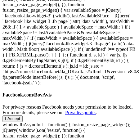
fusion_resize_page_widget(); }); function
fusion_resize_page_widget() { var availableSpace = jQuery(
'.facebook-like-widget-3' ).width(), lastAvailableSPace = jQuery(
'.facebook-like-widget-3 .fb-page' ).attr( 'data-width' ), maxWidth =
268; if ( 1 > availableSpace ) { availableSpace = maxWidth; } if (
availableSpace != lastAvailableSPace && availableSpace !=
maxWidth ) { if ( maxWidth < availableSpace ) { availableSpace =
maxWidth; } jQuery('.facebook-like-widget-3 .fb-page' ).attr( 'data-
width', Math.floor( availableSpace ) ); if ( 'undefined' !== typeof FB
) { FB.XFBML.parse(); } } } }; ( function( d, s, id ) { var js, fjs =
d.getElementsByTagName( s )[0]; if ( d.getElementById( id ) ) {
return; } js = d.createElement( s ); js.id = id; js.src =
"https://connect.facebook.net/da_DK/sdk.js#xfbml=1&version=v8
fjs.parentNode.insertBefore( js, fjs ); }( document, 'script',
'facebook-jssdk' ) );
Facebook.com/BovAvis
For privacy reasons Facebook needs your permission to be loaded.
For more details, please see our
Privatlivspolitik
.
I Accept
window.fbAsyncInit = function() { fusion_resize_page_widget();
jQuery( window ).on( 'resize', function() {
fusion_resize_page_widget(); }); function