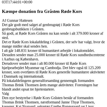
03T17:44:01+00:00
Kæmpe donation fra Gråsten Røde Kors
Af Gunnar Hattesen
Det går godt med salget af genbrugstøj i Røde Kors
genbrugsbutikken i Gråsten.
Så godt, at Røde Kors Gråsten nu kan sende i alt 379.000 kroner af
sted.
Det er Røde Kors lokalafdeling i Gråsten, der selv har valgt, hvor de
mange midler skal sendes hen.
I alt går 148.831 kroner til humanitært arbejde i lokalområdet.
Desuden sender man 25.000 kroner til Røde Kors sundhedscentrene
i Aarhus og København.
Derudover sender man i alt 80.000 kroner til Røde Kors
hjælpearbejdet Myanmar og Cambodja. Det blev også til 125.209
kroner, som overføres til Røde Kors generelle humanitære aktiviteter
i Danmark og internationalt.
På lokalafdelingens generalforsamling gennemgik formanden
Thomas Brink Thomsen årets mange aktiviteter. Foreningen har
blandt andet opsat tre hjertestartere.
Valg
Den nye bestyrelse i Røde Kors Gråsten består af formanden
Thomas Brink Thomsen, næstformand Janne Thyø Thomsen,
kasserer, Kaj Nygaard, sekretær Grethe Bangsgaard og Lissy