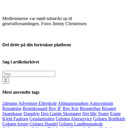
Medlemmerne var mødt talstærkt op til
generalforsamlingen. Fotos Jimmy Christensen
Del dette på din fortrukne platform
Facebook
X
LinkedIn
E-
mail
Søg i artikelarkivet
Søg
efter:
Mest anvendte tags
2dreams
Adventure Efterskole
Ahlmannsparken
Autocentrum
Rengøring
Benniksgaard
Bov IF
Bov Kro
Broagerhus
Broager
Sparekasse
Dagpleje
Den Gamle Skomager
Det lille Teater
Estate
Kjeld Faaborg
Gendarmstien
Gråsten Algeservice
Gråsten Boldklub
Gråsten forum
Gråsten Handel
Gråsten Landbrugsskole