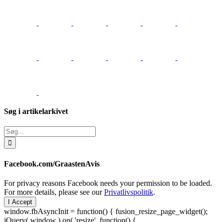
Søg i artikelarkivet
Søg
efter:
Facebook.com/GraastenAvis
For privacy reasons Facebook needs your permission to be loaded.
For more details, please see our
Privatlivspolitik
.
I Accept
window.fbAsyncInit = function() { fusion_resize_page_widget();
jQuery( window ).on( 'resize', function() {