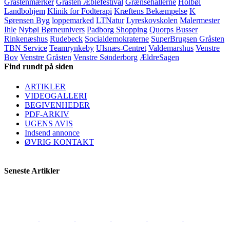
Gråstenmærker
Gråsten Æblefestival
Grænsehallerne
Holbøl
Landbohjem
Klinik for Fodterapi
Kræftens Bekæmpelse
K
Sørensen Byg
loppemarked
LTNatur
Lyreskovskolen
Malermester
Ihle
Nybøl Børneunivers
Padborg Shopping
Quorps Busser
Rinkenæshus
Rudebeck
Socialdemokraterne
SuperBrugsen Gråsten
TBN Service
Teamrynkeby
Ulsnæs-Centret
Valdemarshus
Venstre
Bov
Venstre Gråsten
Venstre Sønderborg
ÆldreSagen
Find rundt på siden
ARTIKLER
VIDEOGALLERI
BEGIVENHEDER
PDF-ARKIV
UGENS AVIS
Indsend annonce
ØVRIG KONTAKT
Seneste Artikler