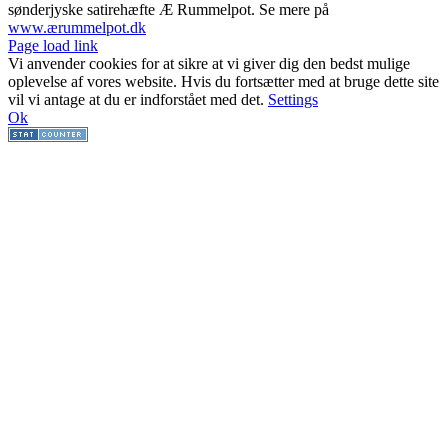
sønderjyske satirehæfte Æ Rummelpot. Se mere på
www.ærummelpot.dk
Facebook
Facebook
Facebook
Facebook
Instagram
Instagram
Instagram
LinkedIn
Page load link
Vi anvender cookies for at sikre at vi giver dig den bedst mulige
oplevelse af vores website. Hvis du fortsætter med at bruge dette site
vil vi antage at du er indforstået med det.
Settings
Ok
Go
to
Top