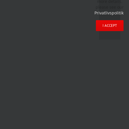
more details,
please see our
Privatlivspolitik
.
I ACCEPT