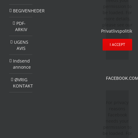
needs your
permission to
BEGIVENHEDER
be loaded. For
more details,
PDF-
please see our
ARKIV
Privatlivspolitik
.
UGENS
I ACCEPT
AVIS
Indsend
annonce
FACEBOOK.COM
ØVRIG
KONTAKT
For privacy
reasons
Facebook
needs your
permission to
be loaded. For