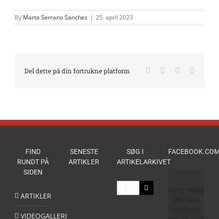
By
Marta Serrano Sanchez
|
25. april 2023
Facebook
X
LinkedIn
E-
Del dette på din fortrukne platform
mail
FIND
SENESTE
SØG I
FACEBOOK.COM
RUNDT PÅ
ARTIKLER
ARTIKELARKIVET
SIDEN
Søg
For privacy
efter:
ARTIKLER
reasons
Facebook
VIDEOGALLERI