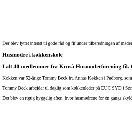
Der blev lyttet intenst til gode råd og fif under tilberedningen af made
Husmødre i køkkenskole
I alt 40 medlemmer fra Kruså Husmoderforening fik fo
Kokken var 52-årige Tommy Beck fra Annas Køkken i Padborg, som tilb
Tommy Beck arbejder til daglig som køkkenleder på EUC SYD i Sønderb
Det blev en rigtig hyggelig aften, hvor husmødrene for én gangs sky