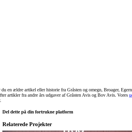
 du en ældre artikel eller historie fra Gråsten og omegn, Broager, Eger
fter artikler fra andre års udgaver af Gråsten Avis og Bov Avis. Vores
u
.
Del dette på din fortrukne platform
Facebook
X
LinkedIn
E-
Relaterede Projekter
mail