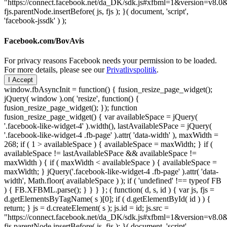
"https://connect.facebook.net/da_DK/sdk.js#xfbml=1&version=v8
fjs.parentNode.insertBefore( js, fjs ); }( document, 'script',
'facebook-jssdk' ) );
Facebook.com/BovAvis
For privacy reasons Facebook needs your permission to be loaded.
For more details, please see our
Privatlivspolitik
.
I Accept
window.fbAsyncInit = function() { fusion_resize_page_widget();
jQuery( window ).on( 'resize', function() {
fusion_resize_page_widget(); }); function
fusion_resize_page_widget() { var availableSpace = jQuery(
'.facebook-like-widget-4' ).width(), lastAvailableSPace = jQuery(
'.facebook-like-widget-4 .fb-page' ).attr( 'data-width' ), maxWidth =
268; if ( 1 > availableSpace ) { availableSpace = maxWidth; } if (
availableSpace != lastAvailableSPace && availableSpace !=
maxWidth ) { if ( maxWidth < availableSpace ) { availableSpace =
maxWidth; } jQuery('.facebook-like-widget-4 .fb-page' ).attr( 'data-
width', Math.floor( availableSpace ) ); if ( 'undefined' !== typeof FB
) { FB.XFBML.parse(); } } } }; ( function( d, s, id ) { var js, fjs =
d.getElementsByTagName( s )[0]; if ( d.getElementById( id ) ) {
return; } js = d.createElement( s ); js.id = id; js.src =
"https://connect.facebook.net/da_DK/sdk.js#xfbml=1&version=v8
fjs.parentNode.insertBefore( js, fjs ); }( document, 'script',