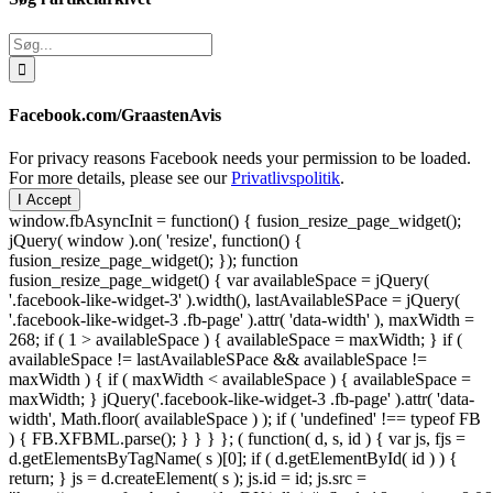
Søg
efter:
Facebook.com/GraastenAvis
For privacy reasons Facebook needs your permission to be loaded.
For more details, please see our
Privatlivspolitik
.
I Accept
window.fbAsyncInit = function() { fusion_resize_page_widget();
jQuery( window ).on( 'resize', function() {
fusion_resize_page_widget(); }); function
fusion_resize_page_widget() { var availableSpace = jQuery(
'.facebook-like-widget-3' ).width(), lastAvailableSPace = jQuery(
'.facebook-like-widget-3 .fb-page' ).attr( 'data-width' ), maxWidth =
268; if ( 1 > availableSpace ) { availableSpace = maxWidth; } if (
availableSpace != lastAvailableSPace && availableSpace !=
maxWidth ) { if ( maxWidth < availableSpace ) { availableSpace =
maxWidth; } jQuery('.facebook-like-widget-3 .fb-page' ).attr( 'data-
width', Math.floor( availableSpace ) ); if ( 'undefined' !== typeof FB
) { FB.XFBML.parse(); } } } }; ( function( d, s, id ) { var js, fjs =
d.getElementsByTagName( s )[0]; if ( d.getElementById( id ) ) {
return; } js = d.createElement( s ); js.id = id; js.src =