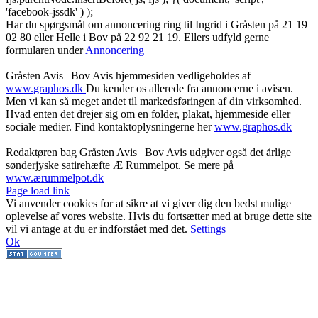
'facebook-jssdk' ) );
Har du spørgsmål om annoncering ring til Ingrid i Gråsten på 21 19
02 80 ‬eller Helle i Bov på 22 92 21 19‬. Ellers udfyld gerne
formularen under
Annoncering
Gråsten Avis | Bov Avis hjemmesiden vedligeholdes af
www.graphos.dk
Du kender os allerede fra annoncerne i avisen.
Men vi kan så meget andet til markedsføringen af din virksomhed.
Hvad enten det drejer sig om en folder, plakat, hjemmeside eller
sociale medier. Find kontaktoplysningerne her
www.graphos.dk
Redaktøren bag Gråsten Avis | Bov Avis udgiver også det årlige
sønderjyske satirehæfte Æ Rummelpot. Se mere på
www.ærummelpot.dk
Facebook
Facebook
Facebook
Facebook
Instagram
Instagram
Instagram
LinkedIn
Page load link
Vi anvender cookies for at sikre at vi giver dig den bedst mulige
oplevelse af vores website. Hvis du fortsætter med at bruge dette site
vil vi antage at du er indforstået med det.
Settings
Ok
Go
to
Top