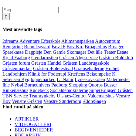
Søg
efter:
Mest anvendte tags
2dreams
Adventure Efterskole
Ahlmannsparken
Autocentrum
Rengøring
Benniksgaard
Bov IF
Bov Kro
Broagerhus
Broager
Sparekasse
Dagpleje
Den Gamle Skomager
Det lille Teater
Estate
Kjeld Faaborg
Gendarmstien
Gråsten Algeservice
Gråsten Boldklub
Gråsten forum
Gråsten Handel
Gråsten Landbrugsskole
Gråstenmærker
Gråsten Æblefestival
Grænsehallerne
Holbøl
Landbohjem
Klinik for Fodterapi
Kræftens Bekæmpelse
K
Sørensen Byg
loppemarked
LTNatur
Lyreskovskolen
Malermester
Ihle
Nybøl Børneunivers
Padborg Shopping
Quorps Busser
Rinkenæshus
Rudebeck
Socialdemokraterne
SuperBrugsen Gråsten
TBN Service
Teamrynkeby
Ulsnæs-Centret
Valdemarshus
Venstre
Bov
Venstre Gråsten
Venstre Sønderborg
ÆldreSagen
Find rundt på siden
ARTIKLER
VIDEOGALLERI
BEGIVENHEDER
PDF-ARKIV