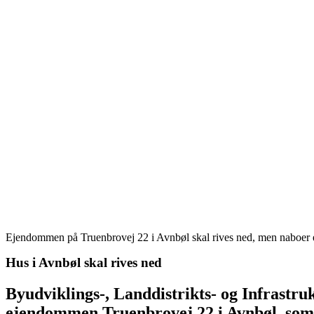
Ejendommen på Truenbrovej 22 i Avnbøl skal rives ned, men naboer e
Hus i Avnbøl skal rives ned
Byudviklings-, Land­distrikts- og Infrastru
ejendommen Truenbro­vej 22 i Avn­bøl, so