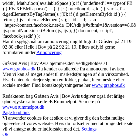
width', Math.floor( availableSpace ) ); if ( 'undefined' !== typeof FB
) { FB.XFBML.parse(); } } } }; ( function( d, s, id ) { var js, fjs =
d.getElementsByTagName( s )[0]; if ( d.getElementById( id ) ) {
return; } js = d.createElement( s ); js.id = id; js.src =
"https://connect.facebook.net/da_DK/sdk.js#xfbml=1&version=v8
fjs.parentNode.insertBefore( js, fjs ); }( document, 'script',
'facebook-jssdk' ) );
Har du spørgsmål om annoncering ring til Ingrid i Gråsten på 21 19
02 80 ‬eller Helle i Bov på 22 92 21 19‬. Ellers udfyld gerne
formularen under
Annoncering
Gråsten Avis | Bov Avis hjemmesiden vedligeholdes af
www.graphos.dk
Du kender os allerede fra annoncerne i avisen.
Men vi kan så meget andet til markedsføringen af din virksomhed.
Hvad enten det drejer sig om en folder, plakat, hjemmeside eller
sociale medier. Find kontaktoplysningerne her
www.graphos.dk
Redaktøren bag Gråsten Avis | Bov Avis udgiver også det årlige
sønderjyske satirehæfte Æ Rummelpot. Se mere på
www.ærummelpot.dk
Facebook
Facebook
Facebook
Facebook
Instagram
Instagram
Instagram
LinkedIn
Page load link
Vi anvender cookies for at sikre at vi giver dig den bedst mulige
oplevelse af vores website. Hvis du fortsætter med at bruge dette site
vil vi antage at du er indforstået med det.
Settings
Ok