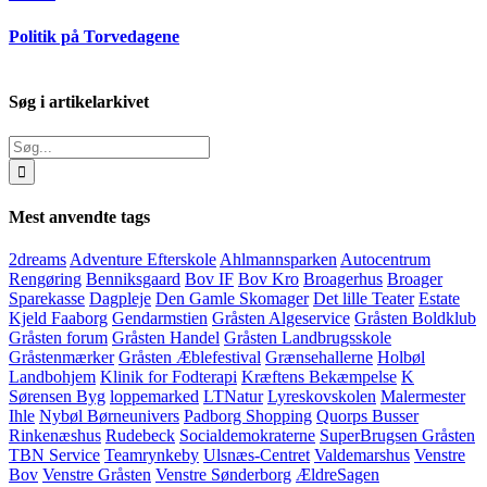
Politik på Torvedagene
Søg i artikelarkivet
Søg
efter:
Mest anvendte tags
2dreams
Adventure Efterskole
Ahlmannsparken
Autocentrum
Rengøring
Benniksgaard
Bov IF
Bov Kro
Broagerhus
Broager
Sparekasse
Dagpleje
Den Gamle Skomager
Det lille Teater
Estate
Kjeld Faaborg
Gendarmstien
Gråsten Algeservice
Gråsten Boldklub
Gråsten forum
Gråsten Handel
Gråsten Landbrugsskole
Gråstenmærker
Gråsten Æblefestival
Grænsehallerne
Holbøl
Landbohjem
Klinik for Fodterapi
Kræftens Bekæmpelse
K
Sørensen Byg
loppemarked
LTNatur
Lyreskovskolen
Malermester
Ihle
Nybøl Børneunivers
Padborg Shopping
Quorps Busser
Rinkenæshus
Rudebeck
Socialdemokraterne
SuperBrugsen Gråsten
TBN Service
Teamrynkeby
Ulsnæs-Centret
Valdemarshus
Venstre
Bov
Venstre Gråsten
Venstre Sønderborg
ÆldreSagen