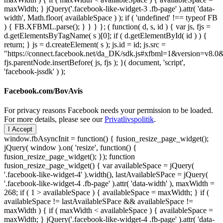
maxWidth; } jQuery('.facebook-like-widget-3 .fb-page' ).attr( 'data-
width', Math.floor( availableSpace ) ); if ( 'undefined' !== typeof FB
) { FB.XFBML.parse(); } } } }; ( function( d, s, id ) { var js, fjs =
d.getElementsByTagName( s )[0]; if ( d.getElementById( id ) ) {
return; } js = d.createElement( s ); js.id = id; js.src =
"https://connect.facebook.net/da_DK/sdk.js#xfbml=1&version=v8
fjs.parentNode.insertBefore( js, fjs ); }( document, 'script',
'facebook-jssdk' ) );
Facebook.com/BovAvis
For privacy reasons Facebook needs your permission to be loaded.
For more details, please see our
Privatlivspolitik
.
I Accept
window.fbAsyncInit = function() { fusion_resize_page_widget();
jQuery( window ).on( 'resize', function() {
fusion_resize_page_widget(); }); function
fusion_resize_page_widget() { var availableSpace = jQuery(
'.facebook-like-widget-4' ).width(), lastAvailableSPace = jQuery(
'.facebook-like-widget-4 .fb-page' ).attr( 'data-width' ), maxWidth =
268; if ( 1 > availableSpace ) { availableSpace = maxWidth; } if (
availableSpace != lastAvailableSPace && availableSpace !=
maxWidth ) { if ( maxWidth < availableSpace ) { availableSpace =
maxWidth; } jQuery('.facebook-like-widget-4 .fb-page' ).attr( 'data-