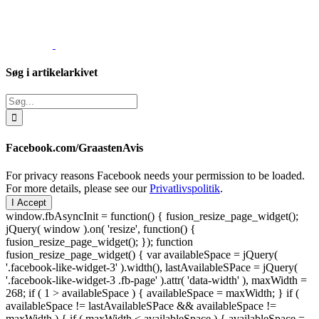
Søg i artikelarkivet
Søg
efter:
Facebook.com/GraastenAvis
For privacy reasons Facebook needs your permission to be loaded.
For more details, please see our
Privatlivspolitik
.
I Accept
window.fbAsyncInit = function() { fusion_resize_page_widget();
jQuery( window ).on( 'resize', function() {
fusion_resize_page_widget(); }); function
fusion_resize_page_widget() { var availableSpace = jQuery(
'.facebook-like-widget-3' ).width(), lastAvailableSPace = jQuery(
'.facebook-like-widget-3 .fb-page' ).attr( 'data-width' ), maxWidth =
268; if ( 1 > availableSpace ) { availableSpace = maxWidth; } if (
availableSpace != lastAvailableSPace && availableSpace !=
maxWidth ) { if ( maxWidth < availableSpace ) { availableSpace =