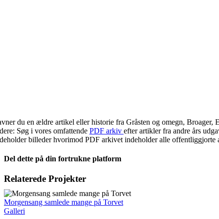
vner du en ældre artikel eller historie fra Gråsten og omegn, Broager, 
dere: Søg i vores omfattende
PDF arkiv
efter artikler fra andre års ud
deholder billeder hvorimod PDF arkivet indeholder alle offentliggjorte a
Del dette på din fortrukne platform
Facebook
X
LinkedIn
E-
Relaterede Projekter
mail
Morgensang samlede mange på Torvet
Galleri