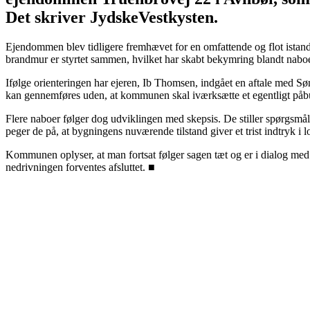
Det skriver JydskeVestkysten.
Ejendommen blev tidligere fremhævet for en omfattende og flot istand
brandmur er styrtet sammen, hvilket har skabt bekymring blandt nabo
Ifølge orienteringen har ejeren, Ib Thomsen, indgået en aftale med S
kan gennemføres uden, at kommunen skal iværksætte et egentligt påbu
Flere naboer følger dog udviklingen med skepsis. De stiller spørgsmål
peger de på, at bygningens nuværende tilstand giver et trist indtryk i 
Kommunen oplyser, at man fortsat følger sagen tæt og er i dialog med e
nedrivningen forventes afsluttet. ■