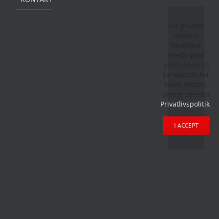
For privacy
reasons
Facebook
needs your
permission to
be loaded. For
more details,
please see our
Privatlivspolitik
.
I ACCEPT