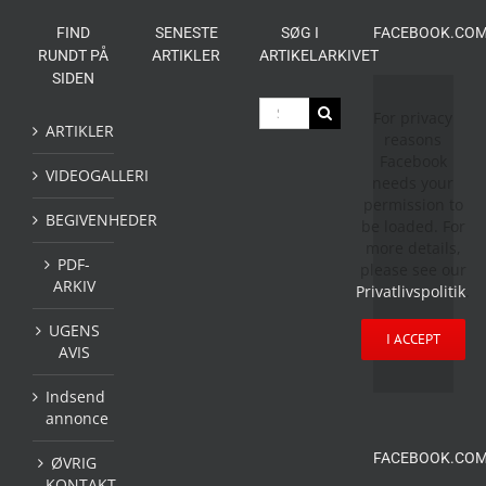
FIND
SENESTE
SØG I
FACEBOOK.COM
RUNDT PÅ
ARTIKLER
ARTIKELARKIVET
SIDEN
Søg
For privacy
efter:
ARTIKLER
reasons
Facebook
VIDEOGALLERI
needs your
permission to
BEGIVENHEDER
be loaded. For
more details,
PDF-
please see our
ARKIV
Privatlivspolitik
.
UGENS
I ACCEPT
AVIS
Indsend
annonce
FACEBOOK.COM
ØVRIG
KONTAKT