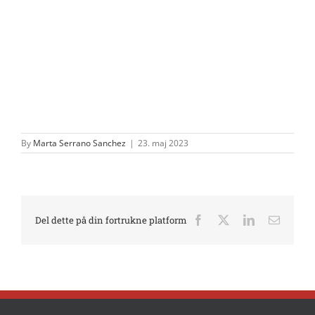
By
Marta Serrano Sanchez
|
23. maj 2023
Del dette på din fortrukne platform
Facebook
X
LinkedIn
E-
mail