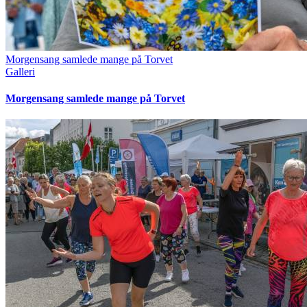
Morgensang samlede mange på Torvet
Galleri
Morgensang samlede mange på Torvet