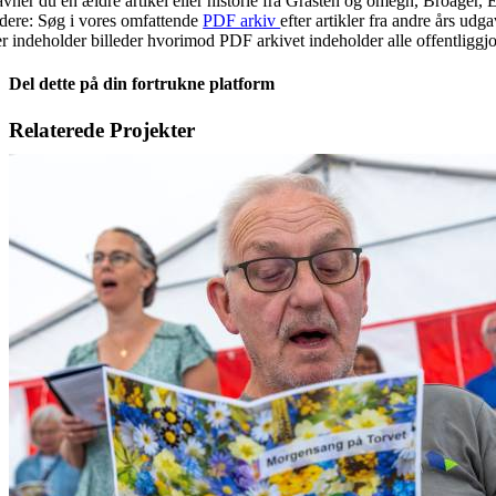
vner du en ældre artikel eller historie fra Gråsten og omegn, Broager, 
idere: Søg i vores omfattende
PDF arkiv
efter artikler fra andre års ud
r indeholder billeder hvorimod PDF arkivet indeholder alle offentliggjor
Del dette på din fortrukne platform
Facebook
X
LinkedIn
E-
Relaterede Projekter
mail