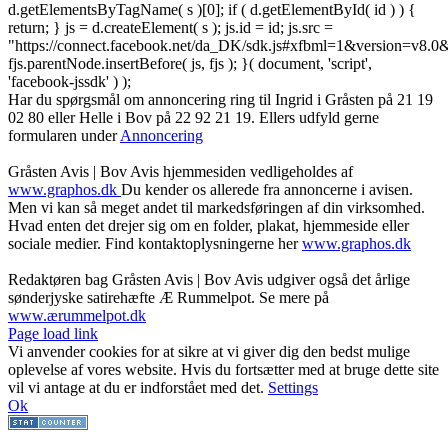
d.getElementsByTagName( s )[0]; if ( d.getElementById( id ) ) {
return; } js = d.createElement( s ); js.id = id; js.src =
"https://connect.facebook.net/da_DK/sdk.js#xfbml=1&version=v8
fjs.parentNode.insertBefore( js, fjs ); }( document, 'script',
'facebook-jssdk' ) );
Har du spørgsmål om annoncering ring til Ingrid i Gråsten på 21 19
02 80 ‬eller Helle i Bov på 22 92 21 19‬. Ellers udfyld gerne
formularen under
Annoncering
Gråsten Avis | Bov Avis hjemmesiden vedligeholdes af
www.graphos.dk
Du kender os allerede fra annoncerne i avisen.
Men vi kan så meget andet til markedsføringen af din virksomhed.
Hvad enten det drejer sig om en folder, plakat, hjemmeside eller
sociale medier. Find kontaktoplysningerne her
www.graphos.dk
Redaktøren bag Gråsten Avis | Bov Avis udgiver også det årlige
sønderjyske satirehæfte Æ Rummelpot. Se mere på
www.ærummelpot.dk
Facebook
Facebook
Facebook
Facebook
Instagram
Instagram
Instagram
LinkedIn
Page load link
Vi anvender cookies for at sikre at vi giver dig den bedst mulige
oplevelse af vores website. Hvis du fortsætter med at bruge dette site
vil vi antage at du er indforstået med det.
Settings
Ok
Go
to