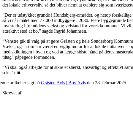
det lokale erhvervsliv, så det bliver nemt at etablere sig som iværksæt
“Der er udstykket grunde i Hunds­bjerg-området, og netop forskellige 
så vi når målet med 77.000 indbyggere i 2030. Flere byggegrunde betyde
investering i fremtidens vækst og velstand for vores kommune. Vi vil fo
attraktivt sted at bo,” sagde Ingrid Johannsen.
“Venstre gik til valg på at gøre Gråsten og hele Søn­der­borg Kommune
Vækst, og – som har været en vigtig motor for at lokale initiativer – og
med skiltningen i byen og ved at lægge sidste hånd på deres masterpla
tiltag” påpegede formanden.
“Vi skal også arbejde for at sikre et stærkt, ansvarligt og effektivt s
seks år. ■
nne artikel er lagt på
Gråsten Avis | Bov Avis
den 28. februar 2025
Skrevet af