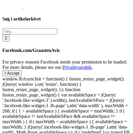
Søg i artikelarkivet
Søg
efter:
Facebook.com/GraastenAvis
For privacy reasons Facebook needs your permission to be loaded.
For more details, please see our
Privatlivspolitik
.
I Accept
window.fbAsyncInit = function() { fusion_resize_page_widget();
jQuery( window ).on( 'resize', function() {
fusion_resize_page_widget(); }); function
fusion_resize_page_widget() { var availableSpace = jQuery(
'.facebook-like-widget-3' ).width(), lastAvailableSPace = jQuery(
'.facebook-like-widget-3 .fb-page' ).attr( 'data-width' ), maxWidth =
268; if ( 1 > availableSpace ) { availableSpace = maxWidth; } if (
availableSpace != lastAvailableSPace && availableSpace !=
maxWidth ) { if ( maxWidth < availableSpace ) { availableSpace =
maxWidth; } jQuery('.facebook-like-widget-3 .fb-page' ).attr( 'data-
width', Math.floor( availableSpace ) ); if ( 'undefined' !== typeof FB