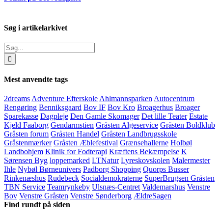
Søg i artikelarkivet
Søg
efter:
Mest anvendte tags
2dreams
Adventure Efterskole
Ahlmannsparken
Autocentrum
Rengøring
Benniksgaard
Bov IF
Bov Kro
Broagerhus
Broager
Sparekasse
Dagpleje
Den Gamle Skomager
Det lille Teater
Estate
Kjeld Faaborg
Gendarmstien
Gråsten Algeservice
Gråsten Boldklub
Gråsten forum
Gråsten Handel
Gråsten Landbrugsskole
Gråstenmærker
Gråsten Æblefestival
Grænsehallerne
Holbøl
Landbohjem
Klinik for Fodterapi
Kræftens Bekæmpelse
K
Sørensen Byg
loppemarked
LTNatur
Lyreskovskolen
Malermester
Ihle
Nybøl Børneunivers
Padborg Shopping
Quorps Busser
Rinkenæshus
Rudebeck
Socialdemokraterne
SuperBrugsen Gråsten
TBN Service
Teamrynkeby
Ulsnæs-Centret
Valdemarshus
Venstre
Bov
Venstre Gråsten
Venstre Sønderborg
ÆldreSagen
Find rundt på siden