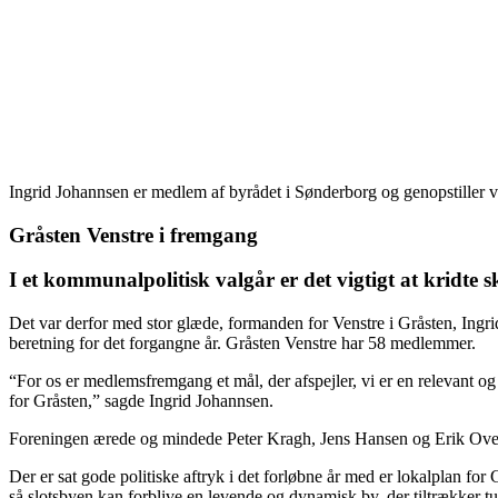
Ingrid Johannsen er medlem af byrådet i Sønderborg og genopstiller
Gråsten Venstre i fremgang
I et kommunalpolitisk valgår er det vigtigt at kridte
Det var derfor med stor glæde, formanden for Venstre i Gråsten, Ingri
beretning for det forgangne år. Gråsten Venstre har 58 medlemmer.
“For os er medlemsfremgang et mål, der afspejler, vi er en relevant og
for Gråsten,” sagde Ingrid Johannsen.
Foreningen ærede og mindede Peter Kragh, Jens Hansen og Erik Over­ga
Der er sat gode politiske aftryk i det forløbne år med er lokalplan for
så slotsbyen kan forblive en levende og dynamisk by, der tiltrækker tur