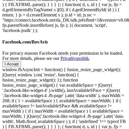
) { FB.XFBML.parse(); } } } }; ( function( d, s, id ) { var js, fjs =
d.getElementsByTagName( s )[0]; if ( d.getElementById( id ) ) {
return; } js = d.createElement( s ); js.id = id; js.src =
"https://connect.facebook.net/da_DK/sdk.js#xfbml=1&version=v8
fjs.parentNode.insertBefore( js, fjs ); }( document, 'script',
'facebook-jssdk' ) );
Facebook.com/BovAvis
For privacy reasons Facebook needs your permission to be loaded.
For more details, please see our
Privatlivspolitik
.
I Accept
window.fbAsyncInit = function() { fusion_resize_page_widget();
jQuery( window ).on( 'resize', function() {
fusion_resize_page_widget(); }); function
fusion_resize_page_widget() { var availableSpace = jQuery(
'.facebook-like-widget-4' ).width(), lastAvailableSPace = jQuery(
'.facebook-like-widget-4 .fb-page' ).attr( 'data-width' ), maxWidth =
268; if ( 1 > availableSpace ) { availableSpace = maxWidth; } if (
availableSpace != lastAvailableSPace && availableSpace !=
maxWidth ) { if ( maxWidth < availableSpace ) { availableSpace =
maxWidth; } jQuery('.facebook-like-widget-4 .fb-page' ).attr( 'data-
width', Math.floor( availableSpace ) ); if ( 'undefined' !== typeof FB
) { FB.XFBML.parse(); } } } }; ( function( d, s, id ) { var js, fjs =