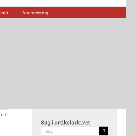
takt
Annoncering
te
Søg i artikelarkivet
Søg
efter: