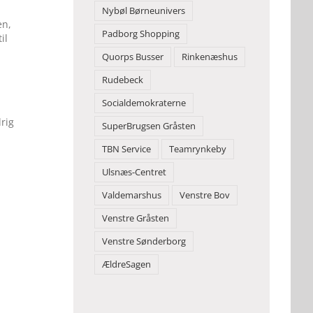
Nybøl Børneunivers
en,
Padborg Shopping
il
Quorps Busser
Rinkenæshus
Rudebeck
Socialdemokraterne
rig
SuperBrugsen Gråsten
TBN Service
Teamrynkeby
Ulsnæs-Centret
Valdemarshus
Venstre Bov
Venstre Gråsten
Venstre Sønderborg
ÆldreSagen