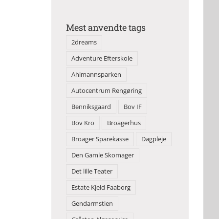
Mest anvendte tags
2dreams
Adventure Efterskole
Ahlmannsparken
Autocentrum Rengøring
Benniksgaard
Bov IF
Bov Kro
Broagerhus
Broager Sparekasse
Dagpleje
Den Gamle Skomager
Det lille Teater
Estate Kjeld Faaborg
Gendarmstien