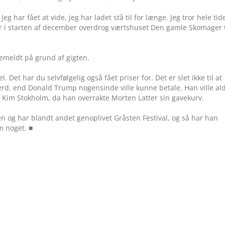
eg har fået at vide, jeg har ladet stå til for længe. Jeg tror hele tid
der i starten af december overdrog værtshuset Den gamle Skomager t
emeldt på grund af gigten.
et har du selvfølgelig også fået priser for. Det er slet ikke til at
rd, end Donald Trump nogensinde ville kunne betale. Han ville ald
nd Kim Stokholm, da han overrakte Morten Latter sin gavekurv.
en og har blandt andet genoplivet Gråsten Festival, og så har han
m noget. ■