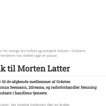
n for mange års trofast og energisk indsats i Gråstens
artenderen har måttet tage en pause.
k til Morten Latter
r til de afgående medlemmer af Gråsten
Jonna Seemann, 2dreams, og radioforhandler Henning
ndsats i handlens tjeneste.
Latter, der modtog hyldesten iført en krykke.