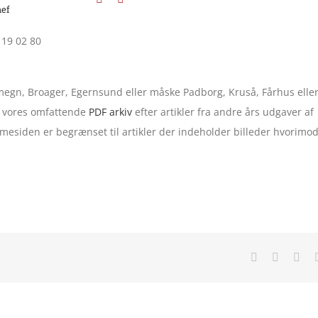
ef
 19 02 80
 omegn, Broager, Egernsund eller måske Padborg, Kruså, Fårhus elle
 i vores omfattende
PDF arkiv
efter artikler fra andre års udgaver af
esiden er begrænset til artikler der indeholder billeder hvorimo
Facebook
X
Lin