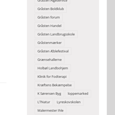
Gråsten Algeservice
Gråsten Boldklub
Gråsten forum
Gråsten Handel
Gråsten Landbrugsskole
Gråstenmærker
Gråsten Æblefestival
Grænsehallerne
Holbøl Landbohjem
Klinik for Fodterapi
Kræftens Bekæmpelse
K Sørensen Byg
loppemarked
LTNatur
Lyreskovskolen
Malermester Ihle