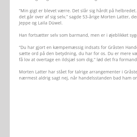
“Min gigt er blevet værre. Det slår sig hårdt på helbredet. J
det går over af sig selv,” sagde 53-årige Morten Latter, 
Jeppe og Laila Düwel.
Han fortsætter selv som barmand, men er i øjeblikket syg
“Du har gjort en kæmpemæssig indsats for Gråsten Handel. D
sætte ord på den betydning, du har for os. Du er mere væ
få lov at overtage en ildsjæl som dig,” lød det fra forma
Morten Latter har stået for talrige arrangementer i Gråst
nærmest aldrig sagt nej, når handelsstanden bad ham o