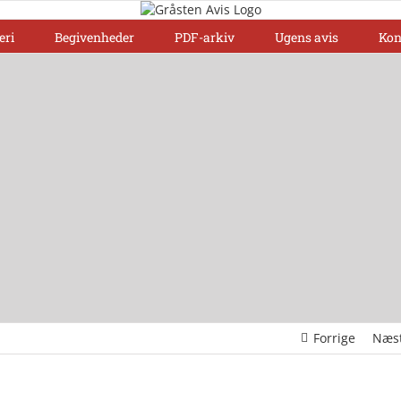
eri
Begivenheder
PDF-arkiv
Ugens avis
Kon
Forrige
Næs