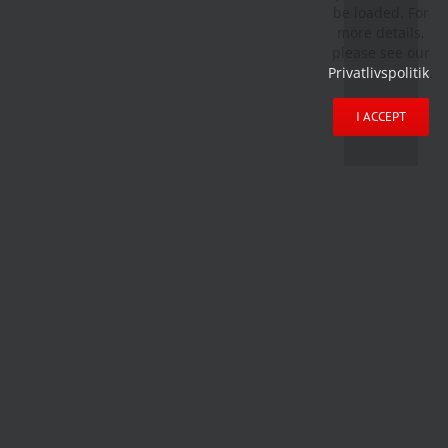
be loaded. For
more details,
please see our
Privatlivspolitik
.
I ACCEPT