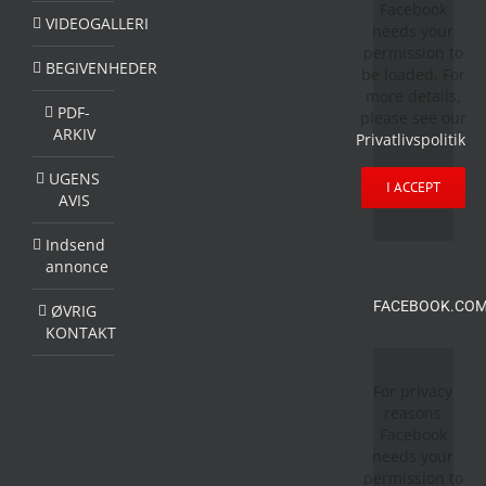
Facebook
VIDEOGALLERI
needs your
permission to
BEGIVENHEDER
be loaded. For
more details,
PDF-
please see our
ARKIV
Privatlivspolitik
.
UGENS
I ACCEPT
AVIS
Indsend
annonce
FACEBOOK.COM
ØVRIG
KONTAKT
For privacy
reasons
Facebook
needs your
permission to