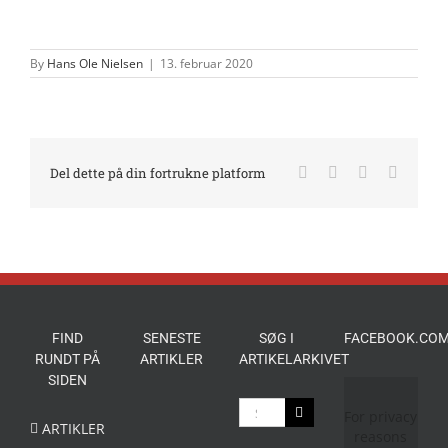
By
Hans Ole Nielsen
|
13. februar 2020
Facebook
X
LinkedIn
E-
Del dette på din fortrukne platform
mail
FIND
SENESTE
SØG I
FACEBOOK.COM
RUNDT PÅ
ARTIKLER
ARTIKELARKIVET
SIDEN
Søg
For privacy
efter:
ARTIKLER
reasons