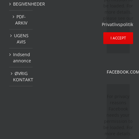
BEGIVENHEDER
be loaded. For
more details,
PDF-
please see our
ARKIV
Privatlivspolitik
.
UGENS
I ACCEPT
AVIS
Indsend
annonce
FACEBOOK.COM
ØVRIG
KONTAKT
For privacy
reasons
Facebook
needs your
permission to
be loaded. For
more details,