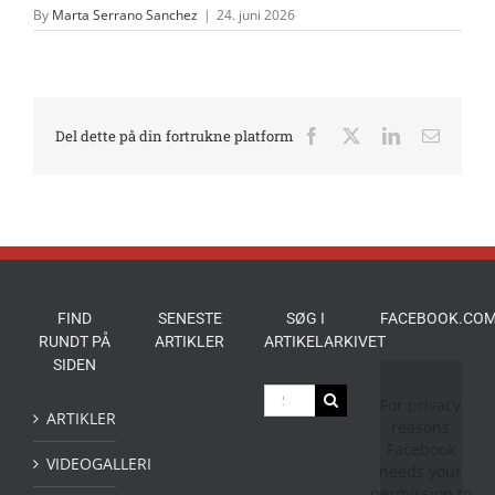
By
Marta Serrano Sanchez
|
24. juni 2026
Del dette på din fortrukne platform
Facebook
X
LinkedIn
E-
mail
FIND
SENESTE
SØG I
FACEBOOK.COM
RUNDT PÅ
ARTIKLER
ARTIKELARKIVET
SIDEN
Søg
For privacy
efter:
ARTIKLER
reasons
Facebook
VIDEOGALLERI
needs your
permission to