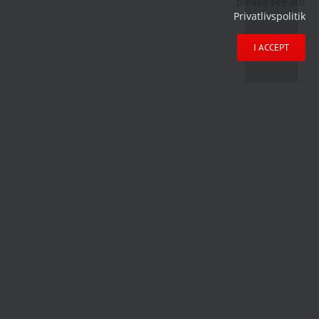
please see our
Privatlivspolitik
.
I ACCEPT