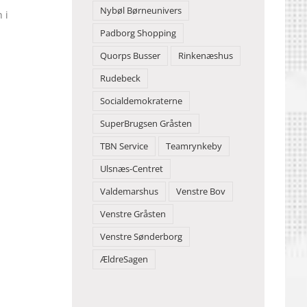
Nybøl Børneunivers
 i
Padborg Shopping
Quorps Busser
Rinkenæshus
Rudebeck
Socialdemokraterne
SuperBrugsen Gråsten
TBN Service
Teamrynkeby
Ulsnæs-Centret
Valdemarshus
Venstre Bov
Venstre Gråsten
Venstre Sønderborg
ÆldreSagen