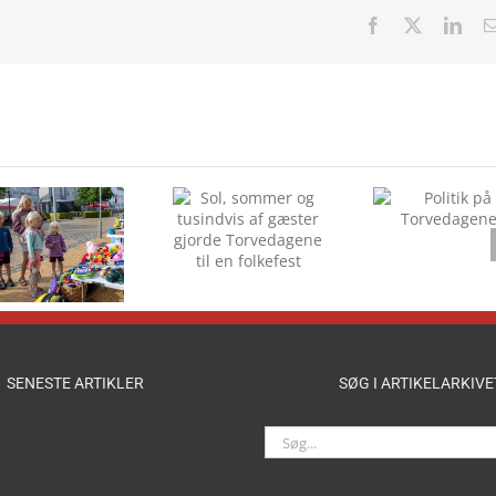
Facebook
X
Link
Sol, sommer og
Politik på
tusindvis af
Torvedagene
gæster gjorde
Torvedagene til
en folkefest
SENESTE ARTIKLER
SØG I ARTIKELARKIVE
Søg
efter: