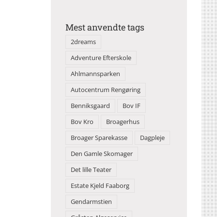
Mest anvendte tags
2dreams
Adventure Efterskole
Ahlmannsparken
Autocentrum Rengøring
Benniksgaard
Bov IF
Bov Kro
Broagerhus
Broager Sparekasse
Dagpleje
Den Gamle Skomager
Det lille Teater
Estate Kjeld Faaborg
Gendarmstien