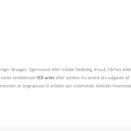
 omegn, Broager, Egernsund eller måske Padborg, Kruså, Fårhus elle
 i vores omfattende
PDF arkiv
efter artikler fra andre års udgaver af
esiden er begrænset til artikler der indeholder billeder hvorimo