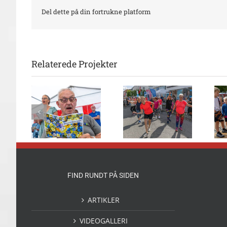
Del dette på din fortrukne platform
Relaterede Projekter
nsang
Flot danseshow
Børn solgte
 mange
foran 2Dreams
deres legesager
rvet
FIND RUNDT PÅ SIDEN
ARTIKLER
VIDEOGALLERI