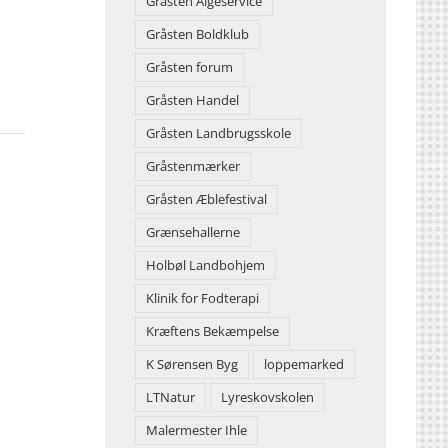
Gråsten Algeservice
Gråsten Boldklub
Gråsten forum
Gråsten Handel
Gråsten Landbrugsskole
Gråstenmærker
Gråsten Æblefestival
Grænsehallerne
Holbøl Landbohjem
Klinik for Fodterapi
Kræftens Bekæmpelse
K Sørensen Byg
loppemarked
LTNatur
Lyreskovskolen
Malermester Ihle