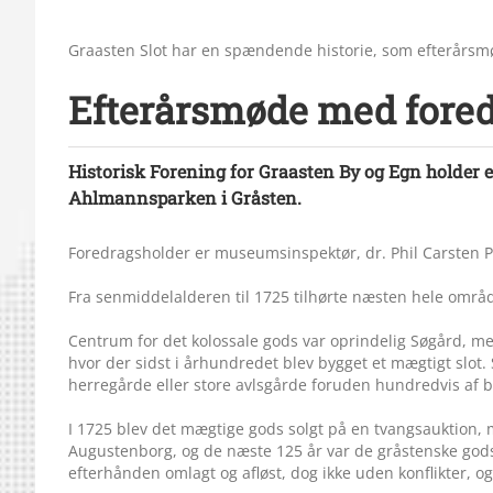
Graasten Slot har en spændende historie, som efterårsmø
Efterårsmøde med fored
Historisk Forening for Graasten By og Egn holder e
Ahlmannsparken i Gråsten.
Foredragsholder er museumsinspektør, dr. Phil Carsten P
Fra senmiddelalderen til 1725 tilhørte næsten hele områ
Centrum for det kolossale gods var oprindelig Søgård, men
hvor der sidst i århundredet blev bygget et mægtigt slot. 
herregårde eller store avlsgårde foruden hundredvis a
I 1725 blev det mægtige gods solgt på en tvangsauktion,
Augustenborg, og de næste 125 år var de gråstenske godse
efterhånden omlagt og afløst, dog ikke uden konflikter, 