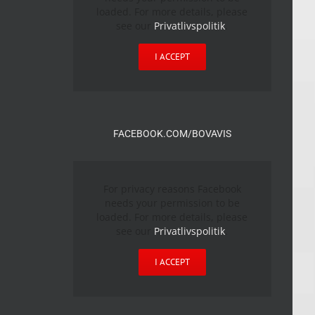
loaded. For more details, please
see our
Privatlivspolitik
.
I ACCEPT
FACEBOOK.COM/BOVAVIS
For privacy reasons Facebook
needs your permission to be
loaded. For more details, please
see our
Privatlivspolitik
.
I ACCEPT