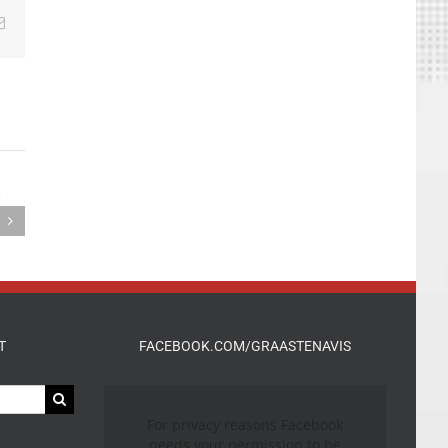
edIn
E-
mail
T
FACEBOOK.COM/GRAASTENAVIS
For privacy reasons Facebook
needs your permission to be