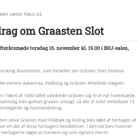
det sætter fokus på.
rag om Graasten Slot
fterårsmøde torsdag 16. november kl. 19.00 i BHJ-salen,
orskrog Rasmussen, som fortæller om Gråsten Slots historie.
det mellem Aabenraa, Padborg og Gråsten Ahlefeldt-slægten.
 i løbet af 1600-tallet udviklede Gråsten sig til et nyt hovedsæde,
Samtidig blev godset gradvis omlagt, så det til sidst omfattede 13
f bondegårde og husmandsbrug.
 men selve Gråsten med Fiskbæk og Kiding blev købt af hertugen af
r en del af disse hertugers besiddelser. I den tid blev hoveriet
og hertugerne søgte at markere sig som egnens herrer.