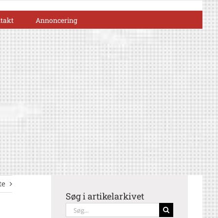
takt
Annoncering
te
Søg i artikelarkivet
Søg
efter: