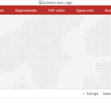
eri
Begivenheder
PDF-arkiv
Ugens avis
Kon
Forrige
Næs