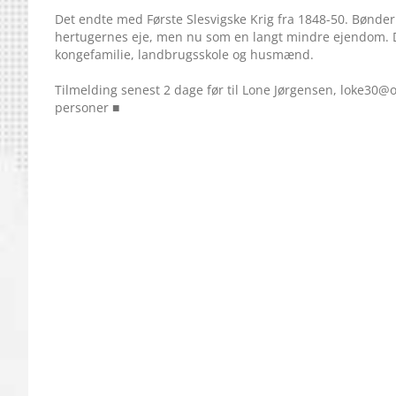
Det endte med Første Slesvigske Krig fra 1848-50. Bøndern
hertugernes eje, men nu som en langt mindre ejendom. De
kongefamilie, landbrugsskole og husmænd.
Tilmelding senest 2 dage før til Lone Jørgensen, loke30@o
personer ■