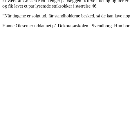
Et værk af Gråsten Slot hænger på væggen. Kurve i flet og figurer er lav
og fik lavet et par lyserøde striksokker i størrelse 46.
“Når tingene er solgt ud, får standholderne besked, så de kan lave noge
Hanne Olesen er uddannet på Dekoratørskolen i Svendborg. Hun bor 