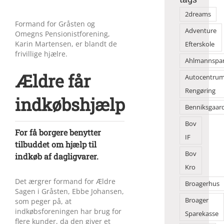
2dreams
Formand for Gråsten og
Adventure
Omegns Pensionistforening,
Karin Martensen, er blandt de
Efterskole
frivillige hjælre.
Ahlmannspa
Ældre får
Autocentru
Rengøring
indkøbshjælp
Benniksgaar
Bov
For få borgere benytter
IF
tilbuddet om hjælp til
Bov
indkøb af dagligvarer.
Kro
Det ærgrer formand for Ældre
Broagerhus
Sagen i Gråsten, Ebbe Johansen,
Broager
som peger på, at
indkøbsforeningen har brug for
Sparekasse
flere kunder, da den giver et