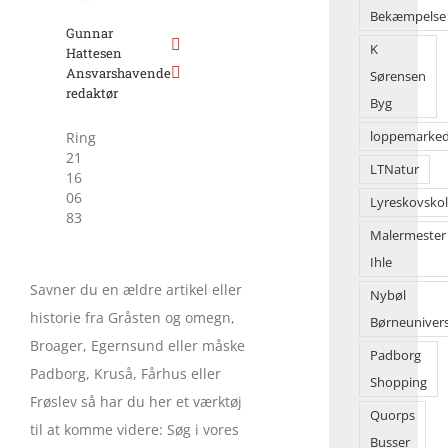
Bekæmpelse
Gunnar
K
Hattesen
Ansvarshavende
Sørensen
redaktør
Byg
Ring
loppemarke
21
LTNatur
16
06
Lyreskovsko
83
Malermester
Ihle
Savner du en ældre artikel eller
Nybøl
historie fra Gråsten og omegn,
Børneuniver
Broager, Egernsund eller måske
Padborg
Padborg, Kruså, Fårhus eller
Shopping
Frøslev så har du her et værktøj
Quorps
til at komme videre: Søg i vores
Busser