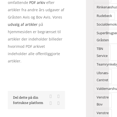
omfattende
PDF arkiv
efter
Rinkenæshu
artikler fra andre års udgaver af
Rudebeck
Gråsten Avis og Bov Avis. Vores
udvalg af artikler
på
Socialdemok
hjemmesiden er begrænset til
SuperBrugse
artikler der indeholder billeder
Gråsten
hvorimod PDF arkivet
TBN
indeholder alle offentliggjorte
Service
artikler.
Teamrynkeb
Ulsnæs-
Centret
Valdemarshu
Facebook
X
Del dette på din
Venstre
fortrukne platform
LinkedIn
E-
Bov
mail
Venstre