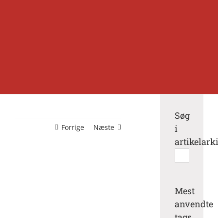
Søg
Forrige
Næste
i
artikelark
Søg
efter:
Mest
anvendte
tags