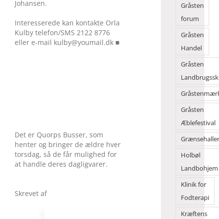
Johansen.
Gråsten
forum
Interesserede kan kontakte Orla
Kulby telefon/SMS 2122 8776
Gråsten
eller e-mail kulby@youmail.dk ■
Handel
Gråsten
Landbrugssk
Gråstenmær
Gråsten
Æblefestival
Det er Quorps Busser, som
Grænsehalle
henter og bringer de ældre hver
torsdag, så de får mulighed for
Holbøl
at handle deres dagligvarer.
Landbohjem
Klinik for
Skrevet af
Fodterapi
Kræftens