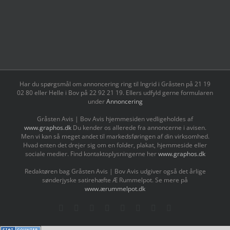
Har du spørgsmål om annoncering ring til Ingrid i Gråsten på 21 19
02 80 ‬eller Helle i Bov på 22 92 21 19‬. Ellers udfyld gerne formularen
under
Annoncering
Gråsten Avis | Bov Avis hjemmesiden vedligeholdes af
www.graphos.dk
Du kender os allerede fra annoncerne i avisen.
Men vi kan så meget andet til markedsføringen af din virksomhed.
Hvad enten det drejer sig om en folder, plakat, hjemmeside eller
sociale medier. Find kontaktoplysningerne her
www.graphos.dk
Redaktøren bag Gråsten Avis | Bov Avis udgiver også det årlige
sønderjyske satirehæfte Æ Rummelpot. Se mere på
www.ærummelpot.dk
Facebook
Facebook
Facebook
Facebook
Instagram
Instagram
Instagram
LinkedIn