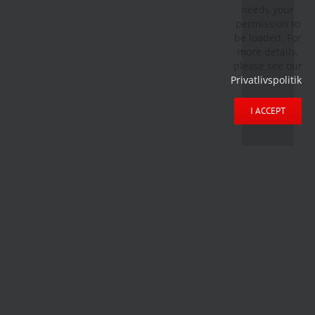
needs your
permission to
be loaded. For
more details,
please see our
Privatlivspolitik
.
I ACCEPT