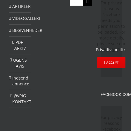
For privacy
efter:
ARTIKLER
reasons
Facebook
VIDEOGALLERI
needs your
permission to
BEGIVENHEDER
be loaded. For
more details,
PDF-
please see our
ARKIV
Privatlivspolitik
.
UGENS
I ACCEPT
AVIS
Indsend
annonce
FACEBOOK.COM
ØVRIG
KONTAKT
For privacy
reasons
Facebook