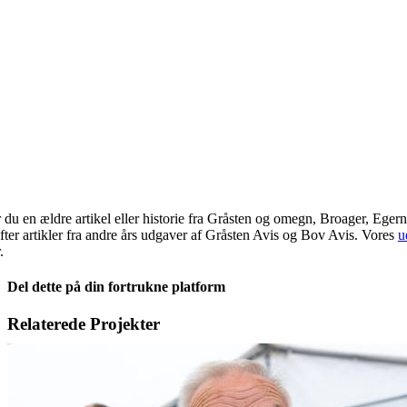
 du en ældre artikel eller historie fra Gråsten og omegn, Broager, Eger
fter artikler fra andre års udgaver af Gråsten Avis og Bov Avis. Vores
u
.
Del dette på din fortrukne platform
Facebook
X
LinkedIn
E-
Relaterede Projekter
mail