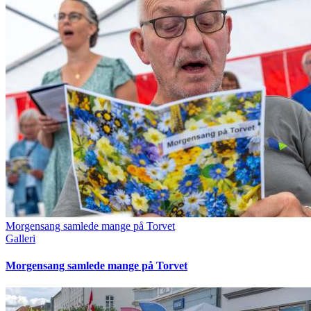
Morgensang samlede mange på Torvet
Galleri
Morgensang samlede mange på Torvet