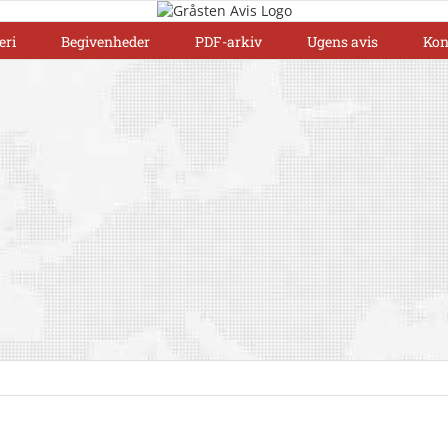
eri
Begivenheder
PDF-arkiv
Ugens avis
Kon