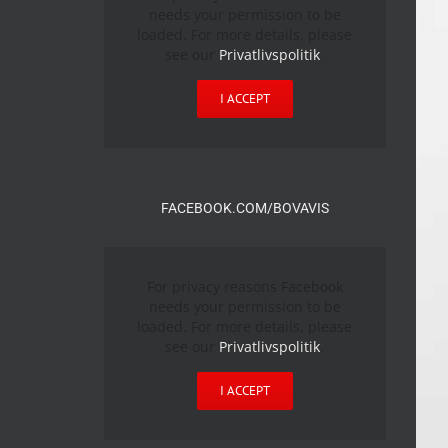
needs your permission to be
loaded. For more details, please
see our
Privatlivspolitik
.
I ACCEPT
FACEBOOK.COM/BOVAVIS
For privacy reasons Facebook
needs your permission to be
loaded. For more details, please
see our
Privatlivspolitik
.
I ACCEPT