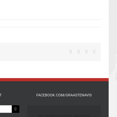
Facebook
X
LinkedIn
E-
mail
T
FACEBOOK.COM/GRAASTENAVIS
For privacy reasons Facebook