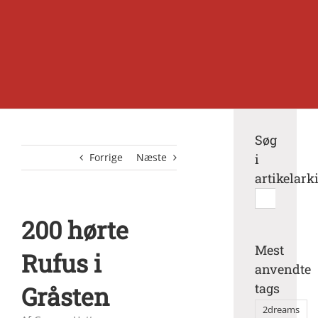
Søg
Forrige
Næste
i
artikelark
Søg
efter:
200 hørte
Mest
Rufus i
anvendte
tags
Gråsten
2dreams