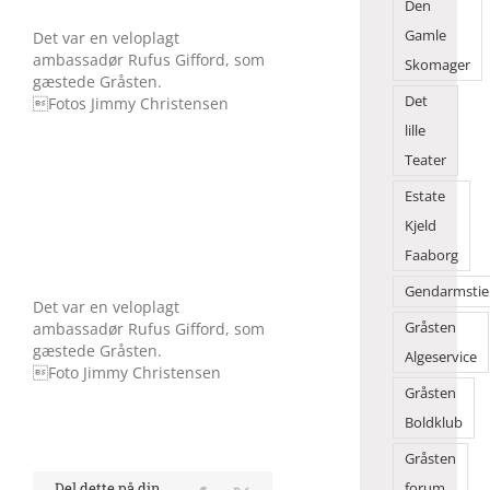
Den
Gamle
Det var en veloplagt
ambassadør Rufus Gifford, som
Skomager
gæstede Gråsten.
Det
Fotos Jimmy Christensen
lille
Teater
Estate
Kjeld
Faaborg
Gendarmstie
Det var en veloplagt
ambassadør Rufus Gifford, som
Gråsten
gæstede Gråsten.
Algeservice
Foto Jimmy Christensen
Gråsten
Boldklub
Gråsten
Del dette på din
forum