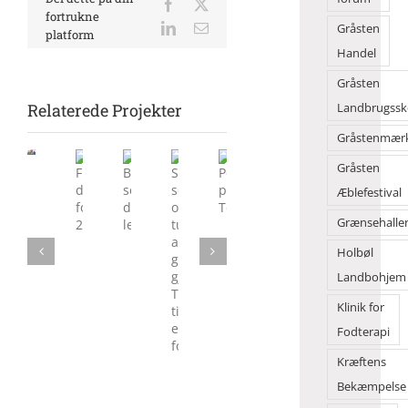
Facebook
X
fortrukne
LinkedIn
E-
Gråsten
platform
mail
Handel
Gråsten
Relaterede Projekter
Landbrugssk
Gråstenmær
Morgensang
Gråsten
samlede
Æblefestival
mange
Sol,
Flot
Børn
Politik
på
sommer
danseshow
solgte
på
Grænsehalle
Torvet
og
foran
deres
Torvedagene
Holbøl
tusindvis
2Dreams
legesager
af
Landbohjem
gæster
Klinik for
gjorde
Torvedagene
Fodterapi
til
Kræftens
en
folkefest
Bekæmpelse