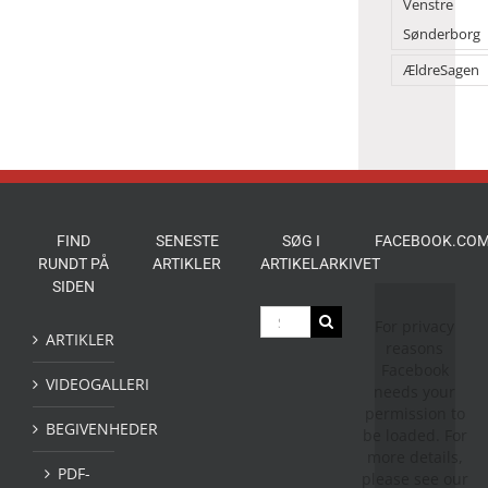
Venstre
Sønderborg
ÆldreSagen
FIND
SENESTE
SØG I
FACEBOOK.COM
RUNDT PÅ
ARTIKLER
ARTIKELARKIVET
SIDEN
Søg
For privacy
efter:
ARTIKLER
reasons
Facebook
VIDEOGALLERI
needs your
permission to
BEGIVENHEDER
be loaded. For
more details,
PDF-
please see our