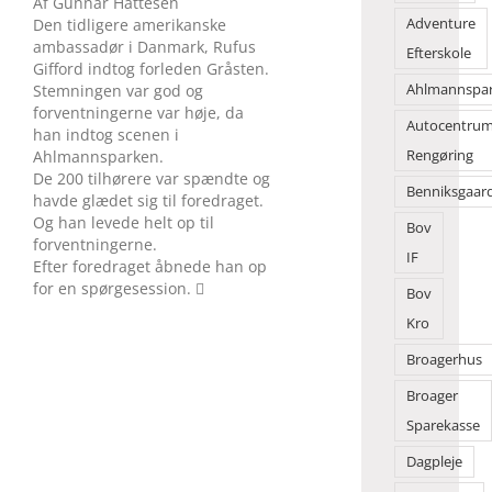
Af Gunnar Hattesen
Den tidligere amerikanske
Adventure
ambassadør i Danmark, Rufus
Efterskole
Gifford indtog forleden Gråsten.
Stemningen var god og
Ahlmannspa
forventningerne var høje, da
Autocentru
han indtog scenen i
Ahlmannsparken.
Rengøring
De 200 tilhørere var spændte og
Benniksgaar
havde glædet sig til foredraget.
Og han levede helt op til
Bov
forventningerne.
IF
Efter foredraget åbnede han op
for en spørgesession. 
Bov
Kro
Broagerhus
Broager
Sparekasse
Dagpleje