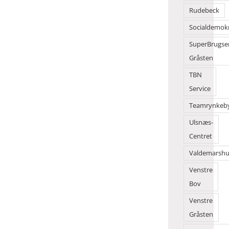
Rudebeck
Socialdemok
SuperBrugse
Gråsten
TBN
Service
Teamrynkeb
Ulsnæs-
Centret
Valdemarshu
Venstre
Bov
Venstre
Gråsten