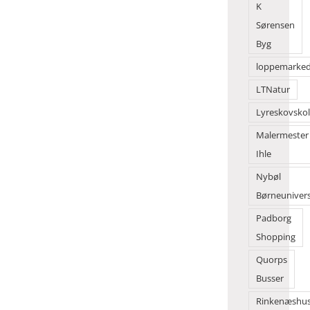
K
Sørensen
Byg
loppemarke
LTNatur
Lyreskovsko
Malermester
Ihle
Nybøl
Børneuniver
Padborg
Shopping
Quorps
Busser
Rinkenæshu