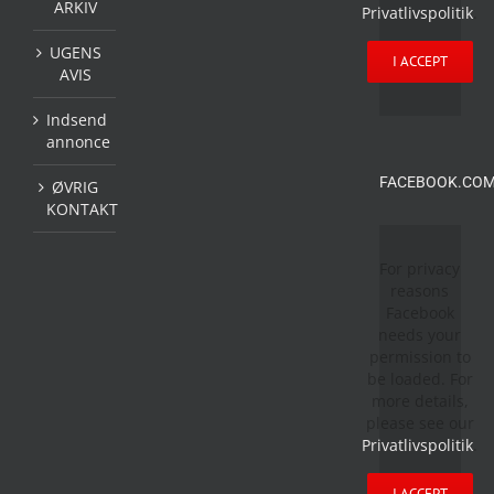
ARKIV
Privatlivspolitik
.
UGENS
I ACCEPT
AVIS
Indsend
annonce
FACEBOOK.COM
ØVRIG
KONTAKT
For privacy
reasons
Facebook
needs your
permission to
be loaded. For
more details,
please see our
Privatlivspolitik
.
I ACCEPT