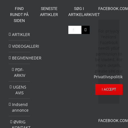
FIND
SENESTE
SØG I
FACEBOOK.COM
RUNDT PÅ
ARTIKLER
ARTIKELARKIVET
SIDEN
Søg
For privacy
efter:
ARTIKLER
reasons
Facebook
VIDEOGALLERI
needs your
permission to
BEGIVENHEDER
be loaded. For
more details,
PDF-
please see our
ARKIV
Privatlivspolitik
.
UGENS
I ACCEPT
AVIS
Indsend
annonce
FACEBOOK.COM
ØVRIG
KONTAKT