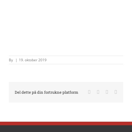
By
|
19. oktober 2019
Facebook
X
LinkedIn
E-
Del dette på din fortrukne platform
mail