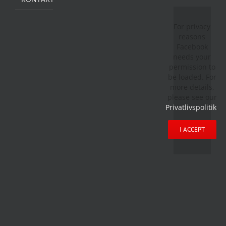
For privacy
reasons
Facebook
needs your
permission to
be loaded. For
more details,
please see our
Privatlivspolitik
.
I ACCEPT