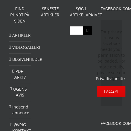
FIND
SENESTE
SØG I
FACEBOOK.COM
RUNDT PÅ
ARTIKLER
ARTIKELARKIVET
SIDEN
Søg
For privacy
efter:
ARTIKLER
reasons
Facebook
VIDEOGALLERI
needs your
permission to
BEGIVENHEDER
be loaded. For
more details,
PDF-
please see our
ARKIV
Privatlivspolitik
.
UGENS
I ACCEPT
AVIS
Indsend
annonce
FACEBOOK.COM
ØVRIG
KONTAKT