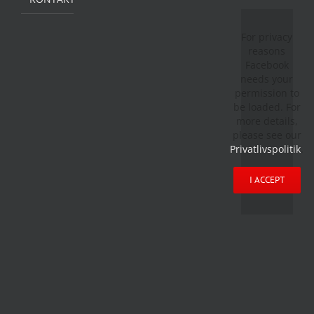
For privacy
reasons
Facebook
needs your
permission to
be loaded. For
more details,
please see our
Privatlivspolitik
.
I ACCEPT