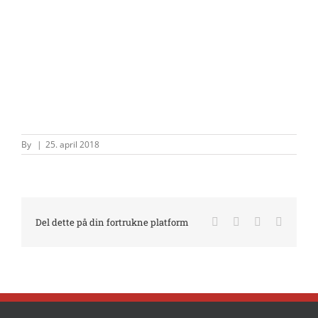
By
|
25. april 2018
Facebook
X
LinkedIn
E-
Del dette på din fortrukne platform
mail